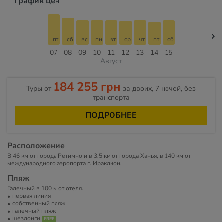
График цен
пт
сб
вс
пн
вт
ср
чт
пт
сб
07
08
09
10
11
12
13
14
15
Август
184 255 грн
Туры от
за двоих, 7 ночей, без
транспорта
ПОДРОБНЕЕ
Расположение
В 46 км от города Ретимно и в 3,5 км от города Ханья, в 140 км от
международного аэропорта г. Ираклион.
Пляж
Галечный в 100 м от отеля.
первая линия
собственный пляж
галечный пляж
шезлонги