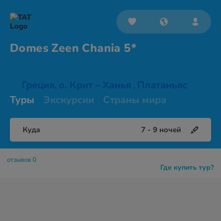
Domes Zeen
Chania 5*
Греция
о. Крит – Ханья
Платаньяс
,
,
Туры
Экскурсии
Страны мира
Куда
7
-
9
ночей
отзывов 0
Где купить тур?