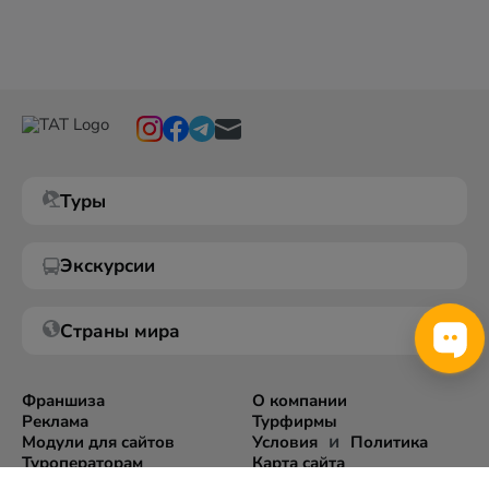
Туры
Экскурсии
Страны мира
Франшиза
О компании
Реклама
Турфирмы
и
Модули для сайтов
Условия
Политика
Туроператорам
Карта сайта
Экспорт информации