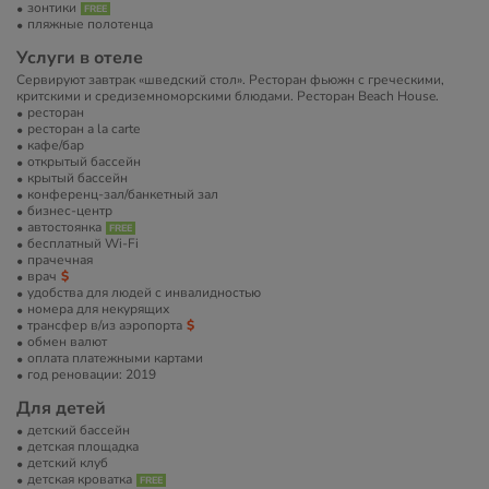
зонтики
пляжные полотенца
Услуги в отеле
Сервируют завтрак «шведский стол». Ресторан фьюжн с греческими,
критскими и средиземноморскими блюдами. Ресторан Beach House.
ресторан
ресторан a la carte
кафе/бар
открытый бассейн
крытый бассейн
конференц-зал/банкетный зал
бизнес-центр
автостоянка
бесплатный Wi-Fi
прачечная
врач
удобства для людей с инвалидностью
номера для некурящих
трансфер в/из аэропорта
обмен валют
оплата платежными картами
год реновации: 2019
Для детей
детский бассейн
детская площадка
детский клуб
детская кроватка