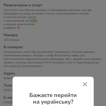
Развлечение и спорт
Спа-услуги на открытом воздухе 3 процедурных кровати, массаж,
процедуры по уходу за лицом и телом, уход за руками и ногами.
Спа или велнес-центр
тренажерный зал
водные развлечения
дайвинг
Номера
102 номера.
В номерах
Кондиционер, мини-бар (за доплату), телевизор c плоским экраном,
спутниковые каналы, телефон, сейф (бесплатно), набор для
приготовления кофе/чая (платно), ванна/душ, фен, зеркало для макияжа,
халаты и тапочки, бесплатный Wi-Fi интернет, утюг и гладильная доска
(по запросу), балкон/терраса.
Адрес
Apteron Street, Kato Daratso, Като-Даратсо, 73100, Греция
Телефоны
0030 2821 607 000
Бажаєте перейти
Е-маil
на українську?
info@ledrahotelsandvillas.com