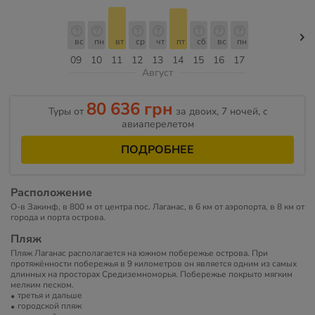
вс
пн
вт
ср
чт
пт
сб
вс
пн
09
10
11
12
13
14
15
16
17
Август
80 636 грн
Туры от
за двоих, 7 ночей, c
авиаперелетом
ПОДРОБНЕЕ
Расположение
О-в Закинф, в 800 м от центра пос. Лаганас, в 6 км от аэропорта, в 8 км от
города и порта острова.
Пляж
Пляж Лаганас располагается на южном побережье острова. При
протяжённости побережья в 9 километров он является одним из самых
длинных на просторах Средиземноморья. Побережье покрыто мягким
мелким песком.
третья и дальше
городской пляж