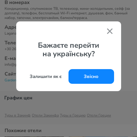
В номерах
Кондиционер, спутниковое ТВ, телевизор, мини-холодильник, сейф (за
доплату), телефон, бесплатный Wi-Fi интернет, душевая, фен, банный
набор, тапочки, электрочанйик, балкон/терраса.
Адрес
Laganas Zakytnhos
Телефоны
Бажаєте перейти
+30 26950 24016
на українську?
Е-маil
info@gardenpalacehotel.gr
Сайт
Залишити як є
Звісно
Garden Palace Hotel 3*
График цен
Туры в Закинф
Отели Закинфа
Туры в Грецию
Отели Греции
Похожие отели