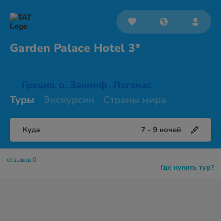
Garden Palace
Hotel 3*
Греция
о. Закинф
Лаганас
,
,
Туры
Экскурсии
Страны мира
Куда
7
-
9
ночей
отзывов 0
Где купить тур?