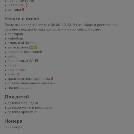
песчаный пляж
шезлонги
зонтики
Услуги в отеле
Завтрак «шведский стол» с 08.00-10.00. В снэк-баре и ресторане у
бассейна подают блюда греческой и европейской кухни.
ресторан
кафе/бар
открытый бассейн
автостоянка
прокат автомобилей
сейф
бесплатный Wi-Fi
лифт
прачечная
врач
трансфер в/из аэропорта
оплата платежными картами
год реновации
Для детей
детская площадка
детское меню в ресторане
детская кроватка
Номера
53 номера.