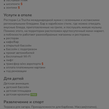
песчаный пляж
шезлонги
зонтики
Услуги в отеле
Ресторан La Trucha международной кухни с сезонными и испанскими
региональными блюдами. Бар в карибском стиле, где можно отведать
вкусные блюда, приготовленные на гриле, и послушать живую музыку.
Помимо этого, на территории расположен круглосуточный мини-маркет,
а поблизости работают разнообразные магазины и рестораны.
ресторан
кафе/бар
открытый бассейн
бассейн с подогревом
прокат автомобилей
бесплатный Wi-Fi
лифт
трансфер в/из аэропорта
оплата платежными картами
год реновации
Для детей
Детская анимация.
детский бассейн
детская площадка
детская кроватка
Развлечение и спорт
Терраса для загара. Принадлежности для барбекю. Массаж(платно).