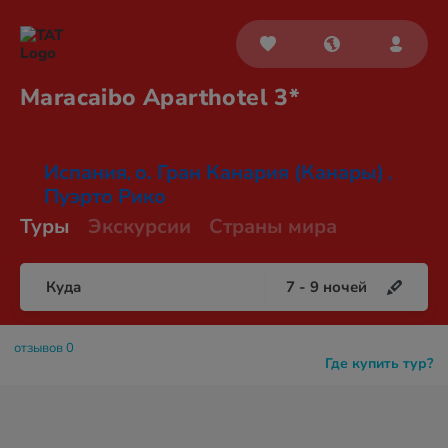
Maracaibo
Aparthotel 3*
Испания
о. Гран Канария (Канары)
,
,
Пуэрто Рико
Туры
Экскурсии
Страны мира
Куда
7
-
9
ночей
отзывов 0
Где купить тур?