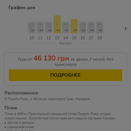
График цен
пн
вт
ср
чт
пт
сб
вс
пн
вт
10
11
12
13
14
15
16
17
18
Август
46 130 грн
Туры от
за двоих, 7 ночей, без
транспорта
ПОДРОБНЕЕ
Расположение
В Пуэрто Рико, в 49 км до аэропорта Гран- Канария.
Пляж
Пляж в 400 м. Просторный городской пляж Пуэрто-Рико создан
искусственно. Золотистый песок завезен сюда из пустыни Сахары.
третья и дальше
городской пляж