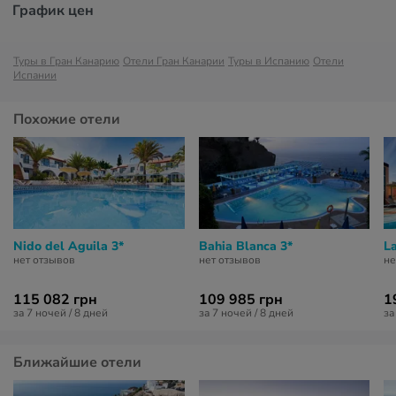
График цен
Туры в Гран Канарию
Отели Гран Канарии
Туры в Испанию
Отели
Испании
Похожие отели
Nido del Aguila 3*
Bahia Blanca 3*
L
нет отзывов
нет отзывов
не
115 082 грн
109 985 грн
1
за 7 ночей / 8 дней
за 7 ночей / 8 дней
за
Ближайшие отели