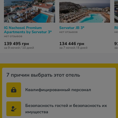
IG Nachosol Premium
Servatur JB 3*
R
Apartments by Servatur 3*
нет отзывов
не
нет отзывов
139 495 грн
134 446 грн
9
за 9 ночей / 10 дней
за 7 ночей / 8 дней
за
7 причин выбрать этот отель
Квалифицированный персонал
Безопасность гостей и безопасность их
имущества