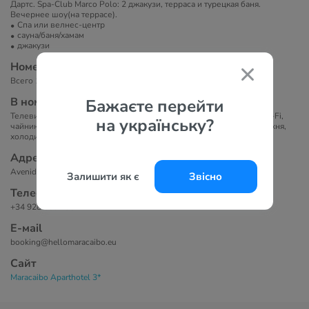
Дартс. Spa-Club Marco Polo: 2 джакузи, терраса и турецкая баня.
Вечернее шоу(на террасе).
Спа или велнес-центр
сауна/баня/хамам
джакузи
Номера
Всего 102 номера.
В номерах
Бажаєте перейти
Телевизор, ванна/душ, фен, кондиционер(платно), бесплатный Wi-Fi,
на українську?
чайник/кофеварка, набор для чая и кофе, балкон/терраса, мини-кухня,
холодильник, плита, кухонные принадлежности.
Адрес
Avenida Mogan, 13, 35130 Пуэрто-Рико, Испания
Залишити як є
Звісно
Телефоны
+34 928 560 496
Е-маil
booking@hellomaracaibo.eu
Сайт
Maracaibo Aparthotel 3*