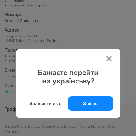
анимация
организация экскурсий
Номера
Всего 412 номеров.
Адрес
C/Replanells, 12-14,
43840 Salou -Tarragona - Spain.
Телефоны
T: +34 977 370 392
F: +34 977 370 393
Е-маil
Бажаєте перейти
negresco@besthotels.es
на українську?
Сайт
Best Negresco 4*
Залишити як є
Звісно
График цен
Туры в Коста Дораду
Отели Коста Дорады
Туры в Испанию
Отели
Испании