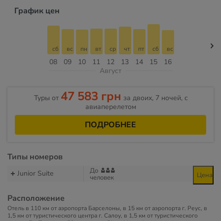
График цен
сб
вс
пн
вт
ср
чт
пт
сб
вс
08
09
10
11
12
13
14
15
16
Август
47 583 грн
Туры от
за двоих, 7 ночей, c
авиаперелетом
ПОДРОБНЕЕ
Типы номеров
До
Junior Suite
Цена
человек
Расположение
Отель в 110 км от аэропорта Барселоны, в 15 км от аэропорта г. Реус, в
1,5 км от туристического центра г. Салоу, в 1,5 км от туристического