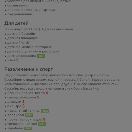
удобства для людей с инвалидностью
обмен валют
оплата платежными картами
год реновации
Для детей
Мини-клуб (2-11 лет). Детская дискотека.
детский бассейн
детская площадка
детский клуб
детское меню в ресторане
детские стульчики в ресторане
детская кроватка
няня
Развлечение и спорт
За дополнительную плату можно посетить спа-центр с крытым
бассейном с подогревом, сауной и турецкой баней. Здесь проводятся
косметические и массажные процедуры. В числе удобств открытый
бассейн, терраса с видом на море и снэк-бар у бассейна.
Спа или велнес-центр
сауна/баня/хамам
джакузи
бильярд
настольный теннис
волейбол
прокат велосипедов
тренажерный зал
аэробика