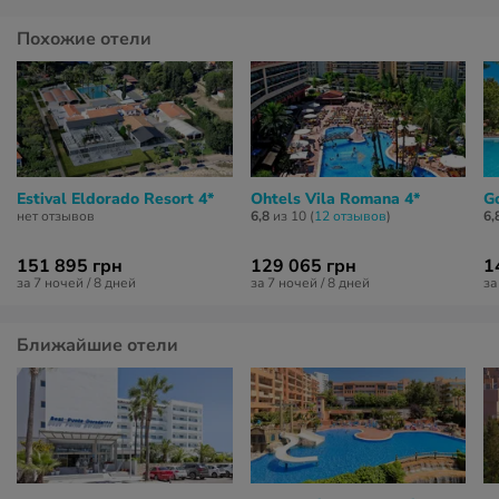
Похожие отели
Estival Eldorado Resort 4*
Ohtels Vila Romana 4*
G
нет отзывов
6,8
из 10 (
12 отзывов
)
6,
151 895 грн
129 065 грн
1
за 7 ночей / 8 дней
за 7 ночей / 8 дней
за
Ближайшие отели