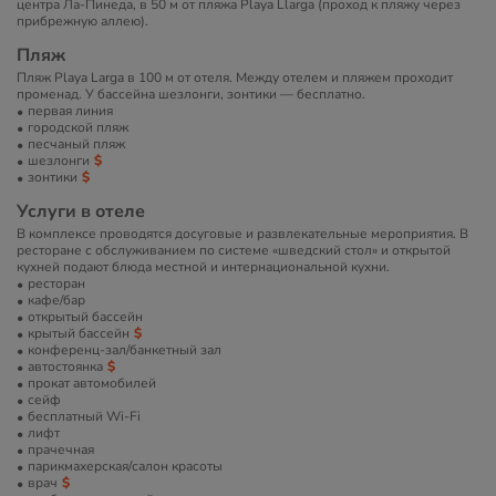
центра Ла-Пинеда, в 50 м от пляжа Playa Llarga (проход к пляжу через
прибрежную аллею).
Пляж
Пляж Playa Larga в 100 м от отеля. Между отелем и пляжем проходит
променад. У бассейна шезлонги, зонтики — бесплатно.
первая линия
городской пляж
песчаный пляж
шезлонги
зонтики
Услуги в отеле
В комплексе проводятся досуговые и развлекательные мероприятия. В
ресторане с обслуживанием по системе «шведский стол» и открытой
кухней подают блюда местной и интернациональной кухни.
ресторан
кафе/бар
открытый бассейн
крытый бассейн
конференц-зал/банкетный зал
автостоянка
прокат автомобилей
сейф
бесплатный Wi-Fi
лифт
прачечная
парикмахерская/салон красоты
врач