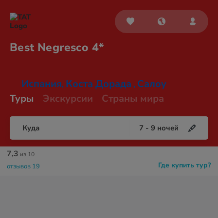
Best
Negresco 4*
Испания
Коста Дорада
Салоу
,
,
Туры
Экскурсии
Страны мира
Куда
7
-
9
ночей
7,3
из 10
Где купить тур?
отзывов 19