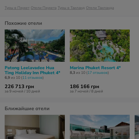
Туры в Пхукет
Отели Пхукета
Туры в Таиланд
Отели Таиланда
Похожие отели
Patong Leelavadee Hua
Marina Phuket Resort 4*
Ting Holiday Inn Phuket 4*
8,3
из 10 (
17 отзывов
)
6,9
из 10 (
11 отзывов
)
226 713 грн
186 166 грн
за 9 ночей / 10 дней
за 7 ночей / 8 дней
Ближайшие отели