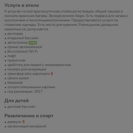
Услуги в отеле
К услугам гостей круглосуточная стойка регистрации, общий лаундж и
комната хранения багажа. Экскурсионное бюро. Есть терраса для загара с
шезлонгами и полотенцами/зонтиками. Предоставляются услуги по
глажению одежды. Есть места для курения. Размещение домашних
животных не допускается.
ресторан
открытый бассейн
автостоянка
прокат автомобилей
бесплатный Wi-Fi
лифт
прачечная
удобства для людей с инвалидностью
номера для некурящих
трансфер в/из аэропорта
обмен валют
банкомат
оплата платежными картами
год реновации: 2017
Для детей
детский бассейн
Развлечение и спорт
джакузи
организация экскурсий