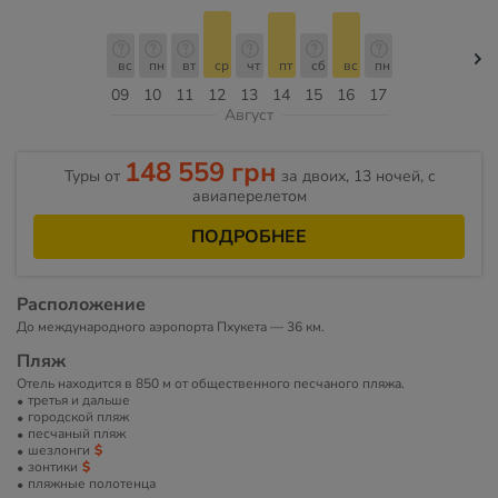
вс
пн
вт
ср
чт
пт
сб
вс
пн
09
10
11
12
13
14
15
16
17
Август
148 559 грн
Туры от
за двоих, 13 ночей, c
авиаперелетом
ПОДРОБНЕЕ
Расположение
До международного аэропорта Пхукета — 36 км.
Пляж
Отель находится в 850 м от общественного песчаного пляжа.
третья и дальше
городской пляж
песчаный пляж
шезлонги
зонтики
пляжные полотенца