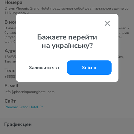
Номера
Отель Phoenix Grand Hotel представляет собой девятиэтажное здание со
116 номерами.
В номерах
В номерах: кондиционер, ТВ, телефон, Wi-Fi, сейф, мини-холодильник, 2
бут.воды ежедневно бесплатно, набор для приготовления чая/кофе, душ
Бажаєте перейти
(с туалетными принадлежностями), халаты и тапочки (номера deluxe),
фен, балкон.
на українську?
Адрес
184/35-39 Phungmuang (Sai Kor) Rd., Patong Beach,, 83150 Патонг-Бич,
Таиланд
Залишити як є
Звісно
Телефоны
+66(0)76-390-482
Е-маil
info@phoenixpatonghotel.com
Сайт
Phoenix Grand Hotel 3*
График цен