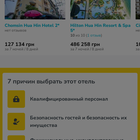
Chomsin Hua Hin Hotel 2*
Hilton Hua Hin Resort & Spa
Ci
5*
нет отзывов
не
10
из 10 (
1 отзыв
)
127 134 грн
486 258 грн
1
за 7 ночей / 8 дней
за 7 ночей / 8 дней
за
7 причин выбрать этот отель
Квалифицированный персонал
Безопасность гостей и безопасность их
имущества