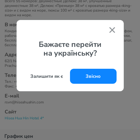
Всего 55 номеров: двухместные Делюкс 38 м², улучшенные
двухместные 38 м², Делюкс «Премьер» 38 м² с кроватью размера «king-
size» и с видом на море, люксы 100 м² с кроватью размера «king-size» и
видом на море.
В номерах
Кондиционер, мини-бар, сейф, телевизор с плоским экраном, телефон,
рабочий стол, гостиный уголок, ванная комната с душем, фен, тапочки,
бесплатные туалетно-косметические принадлежности, тапочки и халат,
Бажаєте перейти
бесплатный Wi-fi, балкон, ежедневная уборка.
на українську?
Адрес
62/1 Naebkehardt Rd, Tambon Hua Hin, Amphoe Hua Hin, Chang Wat
Prachuap Khiri Khan 77110, Таиланд
Телефоны
Залишити як є
Звісно
Тел.: +66 32 515 655
Факс: +66 32 515 755
Е-маil
rsvn@hiseahuahin.com
Сайт
Hisea Hua Hin Hotel 4*
График цен