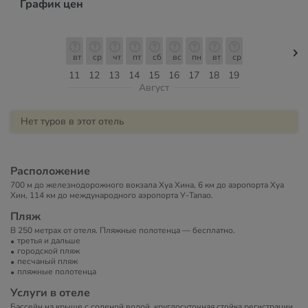
График цен
вт
ср
чт
пт
сб
вс
пн
вт
ср
11
12
13
14
15
16
17
18
19
Август
Нет туров в этот отель
Расположение
700 м до железнодорожного вокзала Хуа Хина, 6 км до аэропорта Хуа
Хин, 114 км до международного аэропорта У-Тапао.
Пляж
В 250 метрах от отеля. Пляжные полотенца — бесплатно.
третья и дальше
городской пляж
песчаный пляж
пляжные полотенца
Услуги в отеле
Бассейн на крыше с соленой водой, круглосуточная стойка регистрации,