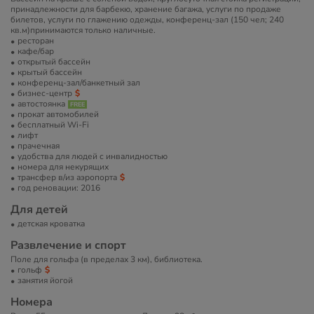
принадлежности для барбекю, хранение багажа, услуги по продаже
билетов, услуги по глажению одежды, конференц-зал (150 чел; 240
кв.м)принимаются только наличные.
ресторан
кафе/бар
открытый бассейн
крытый бассейн
конференц-зал/банкетный зал
бизнес-центр
автостоянка
прокат автомобилей
бесплатный Wi-Fi
лифт
прачечная
удобства для людей с инвалидностью
номера для некурящих
трансфер в/из аэропорта
год реновации: 2016
Для детей
детская кроватка
Развлечение и спорт
Поле для гольфа (в пределах 3 км), библиотека.
гольф
занятия йогой
Номера