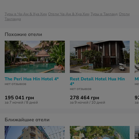
Туры в Ча-Ам & Хуа Хин
Отели Ча-Ам & Хуа Хин
Туры в Таиланд
Отели
Таиланда
Похожие отели
The Peri Hua Hin Hotel 4*
Rest Detail Hotel Hua Hin
M
4*
нет отзывов
не
нет отзывов
195 041 грн
278 464 грн
9
за 7 ночей / 8 дней
за 9 ночей / 10 дней
за
Ближайшие отели