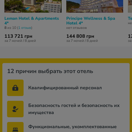
Leman Hotel & Apartments
Principe Wellness & Spa
Te
4*
Hotel 4*
не
8
из 10 (
1 отзыв
)
нет отзывов
113 721 грн
144 808 грн
1
за 7 ночей / 8 дней
за 7 ночей / 8 дней
за
12 причин выбрать этот отель
Квалифицированный персонал
Безопасность гостей и безопасность их
имущества
Функциональные, укомплектованные