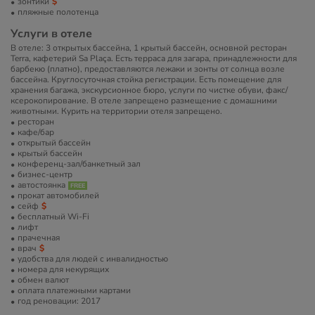
зонтики
пляжные полотенца
Услуги в отеле
В отеле: 3 открытых бассейна, 1 крытый бассейн, основной ресторан
Terra, кафетерий Sa Plaça. Есть терраса для загара, принадлежности для
барбекю (платно), предоставляются лежаки и зонты от солнца возле
бассейна. Круглосуточная стойка регистрации. Есть помещение для
хранения багажа, экскурсионное бюро, услуги по чистке обуви, факс/
ксерокопирование. В отеле запрещено размещение с домашними
животными. Курить на территории отеля запрещено.
ресторан
кафе/бар
открытый бассейн
крытый бассейн
конференц-зал/банкетный зал
бизнес-центр
автостоянка
прокат автомобилей
сейф
бесплатный Wi-Fi
лифт
прачечная
врач
удобства для людей с инвалидностью
номера для некурящих
обмен валют
оплата платежными картами
год реновации: 2017