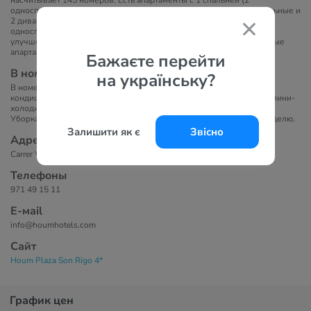
насчитывает 145 номеров. Есть апартаменты с 1 спальней (2
односпальные, 2 односпальные и 1 диван-кровать или 2 односпальные и
2 диван-кровати), улучшенные апартаменты с 1 спальней (2
односпальные кровати) и гостиной (2 дивана), номер-студио,
улучшенный номер-студио, апартаменты с 2 спальнями, улучшенные
апартаменты с 2 спальнями.
Бажаєте перейти
В номерах
на українську?
В номерах представлено: душ, банные принадлежности, фен,
кондиционер, телефон, ТВ, набор для приготовления чая и кофе, мини-
холодильник, плита, утюг и гладильная доска, Wi-Fi, сейф (платно).
Уборка номера: ежедневно. Смена постельного белья: 2 раза в неделю.
Залишити як є
Звісно
Адрес
Carrer Villagaría Arosa, 8, 07610 Palma, Illes Balears, España
Телефоны
971 49 15 11
Е-маil
info@houmhotels.com
Сайт
Houm Plaza Son Rigo 4*
График цен