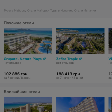
Туры в Майорку
Отели Майорки
Туры в Испанию
Отели Испании
Похожие отели
Grupotel Natura Playa 4*
Zafiro Tropic 4*
V
нет отзывов
нет отзывов
не
102 886 грн
188 413 грн
1
за 7 ночей / 8 дней
за 7 ночей / 8 дней
за
Ближайшие отели