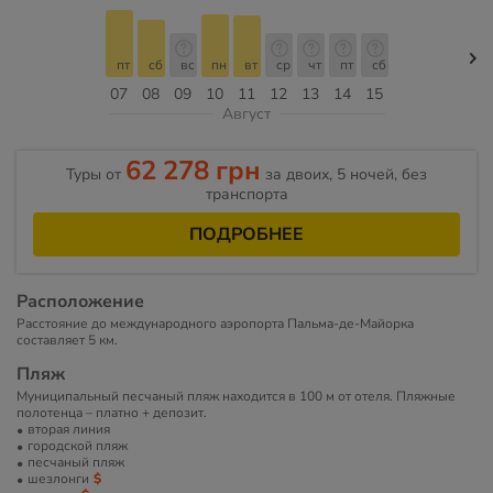
пт
сб
вс
пн
вт
ср
чт
пт
сб
07
08
09
10
11
12
13
14
15
Август
62 278 грн
Туры от
за двоих, 5 ночей, без
транспорта
ПОДРОБНЕЕ
Расположение
Расстояние до международного аэропорта Пальма-де-Майорка
составляет 5 км.
Пляж
Муниципальный песчаный пляж находится в 100 м от отеля. Пляжные
полотенца – платно + депозит.
вторая линия
городской пляж
песчаный пляж
шезлонги