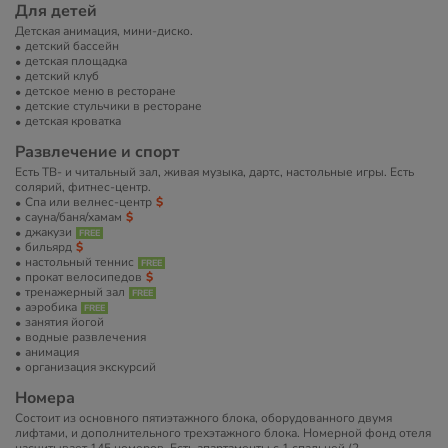
Для детей
Детская анимация, мини-диско.
детский бассейн
детская площадка
детский клуб
детское меню в ресторане
детские стульчики в ресторане
детская кроватка
Развлечение и спорт
Есть ТВ- и читальный зал, живая музыка, дартс, настольные игры. Есть
солярий, фитнес-центр.
Спа или велнес-центр
сауна/баня/хамам
джакузи
бильярд
настольный теннис
прокат велосипедов
тренажерный зал
аэробика
занятия йогой
водные развлечения
анимация
организация экскурсий
Номера
Состоит из основного пятиэтажного блока, оборудованного двумя
лифтами, и дополнительного трехэтажного блока. Номерной фонд отеля