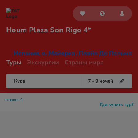
Houm Plaza Son
Rigo 4*
Испания
о. Майорка
Плайя Де Пальма
,
,
Туры
Экскурсии
Страны мира
Куда
7
-
9
ночей
отзывов 0
Где купить тур?