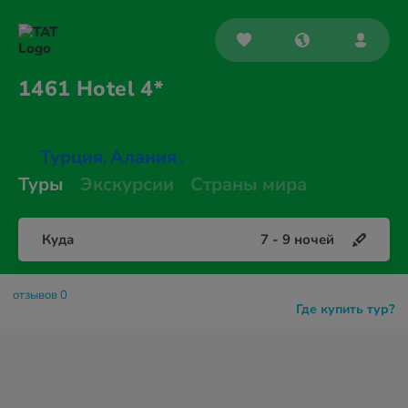
1461
Hotel 4*
Турция
Алания
,
,
Туры
Экскурсии
Страны мира
Куда
7
-
9
ночей
отзывов 0
Где купить тур?