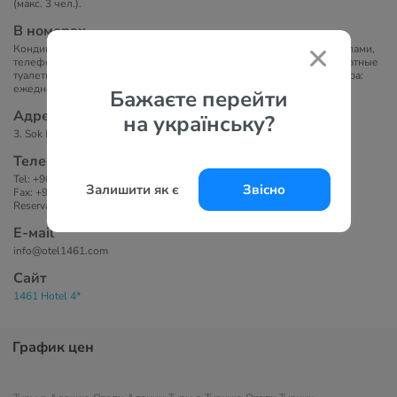
(макс. 3 чел.).
В номерах
Кондиционер, телевизор с плоским экраном и спутниковыми каналами,
телефон, мини-бар, письменный стол, ванная комната, фен, бесплатные
туалетные принадлежности, балкон с видом на море. Уборка номера:
ежедневно, room service.
Бажаєте перейти
Адрес
на українську?
3. Sok No:1, 07400 Tosmur, Alanya, Antalya, Turkey
Телефоны
Tel: +90 242 511 1461
Залишити як є
Звісно
Fax: +90 242 512 1461
Reservation: +90 242 277 00 14
Е-маil
info@otel1461.com
Сайт
1461 Hotel 4*
График цен