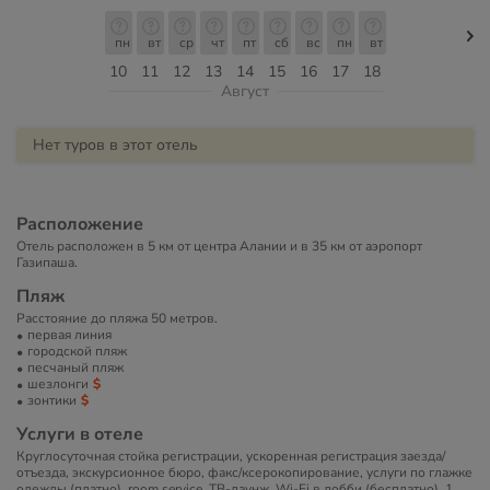
пн
вт
ср
чт
пт
сб
вс
пн
вт
10
11
12
13
14
15
16
17
18
Август
Нет туров в этот отель
Расположение
Отель расположен в 5 км от центра Алании и в 35 км от аэропорт
Газипаша.
Пляж
Расстояние до пляжа 50 метров.
первая линия
городской пляж
песчаный пляж
шезлонги
зонтики
Услуги в отеле
Круглосуточная стойка регистрации, ускоренная регистрация заезда/
отъезда, экскурсионное бюро, факс/ксерокопирование, услуги по глажке
одежды (платно), room service, ТВ-лаунж, Wi-Fi в лобби (бесплатно), 1