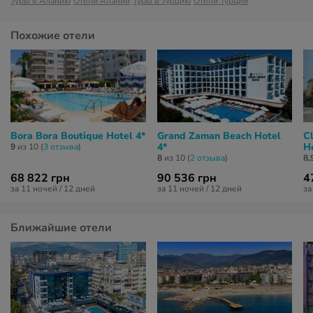
Туры в Аланию
Отели Алании
Туры в Турцию
Отели Турции
Похожие отели
Bora Bora Boutique Hotel 4*
Grand Zaman Beach Hotel
C
4*
Ho
9
из 10 (
3 отзывa
)
8
из 10 (
2 отзывa
)
8,
68 822 грн
90 536 грн
4
за 11 ночей / 12 дней
за 11 ночей / 12 дней
за
Ближайшие отели