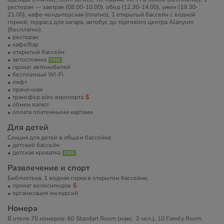
ресторан — завтрак (08.00-10.00), обед (12.30-14.00), ужин (19.30-
21.00), кафе-кондитерская (платно), 1 открытый бассейн с водной
горкой, терраса для загара, автобус до торгового центра Alanyum
(бесплатно).
ресторан
кафе/бар
открытый бассейн
автостоянка
прокат автомобилей
бесплатный Wi-Fi
лифт
прачечная
трансфер в/из аэропорта
обмен валют
оплата платежными картами
Для детей
Секция для детей в общем бассейне.
детский бассейн
детская кроватка
Развлечение и спорт
Библиотека, 1 водная горка в открытом бассейне.
прокат велосипедов
организация экскурсий
Номера
В отеле 70 номеров: 60 Standart Room (макс. 3 чел.), 10 Family Room