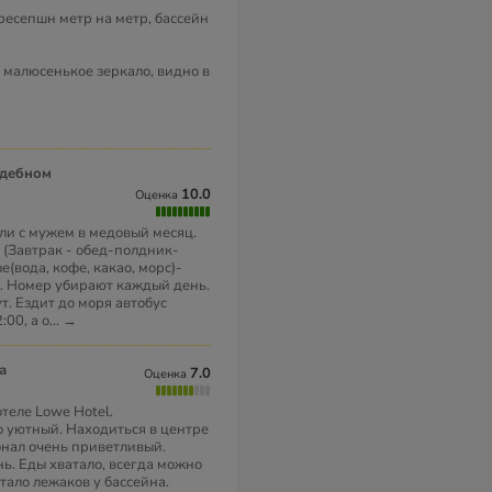
ресепшн метр на метр, бассейн
 малюсенькое зеркало, видно в
10.0
Оценка
ли с мужем в медовый месяц.
 (Завтрак - обед-полдник-
е(вода, кофе, какао, морс)-
. Номер убирают каждый день.
т. Ездит до моря автобус
:00, а о
...
→
а
7.0
Оценка
теле Lowe Hotel.
о уютный. Находиться в центре
онал очень приветливый.
ь. Еды хватало, всегда можно
атало лежаков у бассейна.