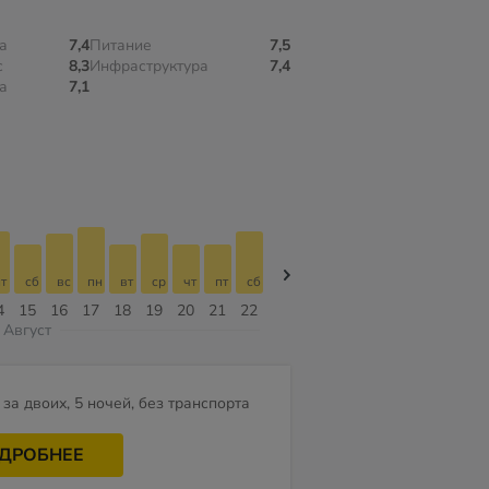
а
7,4
Питание
7,5
с
8,3
Инфраструктура
7,4
а
7,1
т
сб
вс
пн
вт
ср
чт
пт
сб
сб
вс
пн
вт
ср
чт
4
15
16
17
18
19
20
21
22
08
09
10
11
12
13
Август
за двоих, 5 ночей, без транспорта
ДРОБНЕЕ