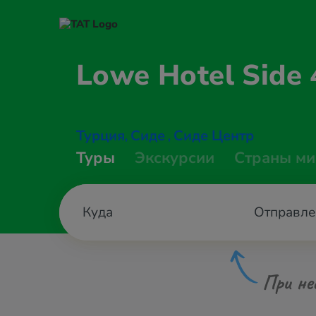
Lowe Hotel
Side 
Турция
Сиде
Сиде Центр
,
,
Туры
Экскурсии
Страны ми
Отправле
При не