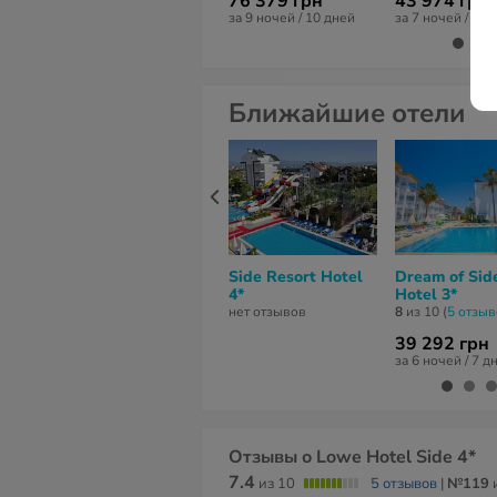
76 379 грн
43 974 грн
за 9 ночей / 10 дней
за 7 ночей / 8 д
Ближайшие отели
Side Resort Hotel
Dream of Sid
4*
Hotel 3*
нет отзывов
8
из 10 (
5 отзы
39 292 грн
за 6 ночей / 7 д
Отзывы о Lowe Hotel Side 4*
7.4
из 10
5 отзывов
|
№119
и