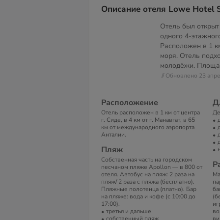
Описание отеля Lowe Hotel S
Отель был открыт 
одного 4-этажного
Расположен в 1 км
моря. Отель подх
молодёжи. Площа
// Обновлено 23 апр
Расположение
Д
Отель расположен в 1 км от центра
Де
г. Сиде, в 4 км от г. Манавгат, в 65
км от международного аэропорта
Анталии.
Пляж
Собственная часть на городском
Р
песчаном пляже Apollon — в 800 от
отеля. Автобус на пляж: 2 раза на
Ма
пляж/ 2 раза с пляжа (бесплатно).
па
Пляжные полотенца (платно). Бар
ба
на пляже: вода и кофе (с 10:00 до
(б
17:00).
иг
третья и дальше
во
собственный пляж
ви