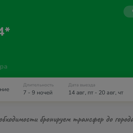
4*
ра
Длительность
Дата выезда
ние
7 - 9 ночей
14 авг
,
пт
-
20 авг
,
чт
обходимости бронируем трансфер до город