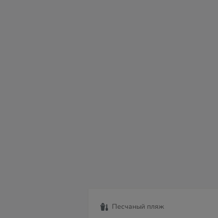
сб
вс
пн
вт
ср
чт
пт
08
09
10
11
12
13
14
Песчаный пляж