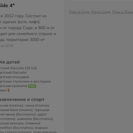
ide 4*
Туры в Сиде
Отели Сиде
Туры в Турц
в 2012 году. Состоит из
 здания (есть лифт).
 от города Сиде, в 800 м от
одит для семейного отдыха и
дь территории
3000 м²
еля 2026
ля детей
тский бассейн (10 м2).
детский бассейн
детская площадка
детские стульчики в ресторане
детская кроватка
няня
азвлечение и спорт
ссаж (платно), сауна (платно),
ровая баня (платно), турецкая
ня/ хамам (бесплатно), дартс
есплатно), шахматы (бесплатно),
ровая комната, пляжный
лейбол (бесплатно), водные
ды спорта (платно), турецкая ночь