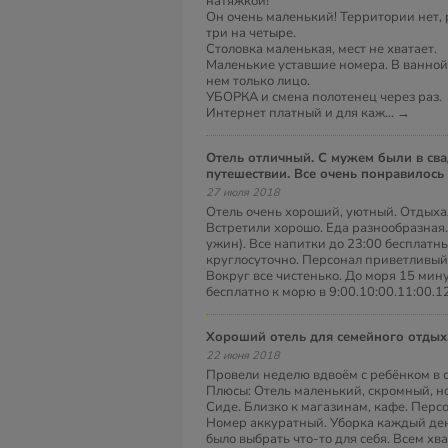
натяжкой!
Он очень маленький! Территории нет, 
три на четыре.
Столовка маленькая, мест не хватает.
Маленькие уставшие номера. В ванной
нем только лицо.
УБОРКА и смена полотенец через раз.
Интернет платный и для каж
...
→
Отель отличный. С мужем были в свадебном
путешествии. Все очень понравилось
27 июля 2018
Отель очень хороший, уютный. Отдыха
Встретили хорошо. Еда разнообразная.
ужин). Все напитки до 23:00 бесплатны
круглосуточно. Персонал приветливый
Вокруг все чистенько. До моря 15 мину
бесплатно к морю в 9:00.10:00.11:00.12
Хороший отель для семейного отдых
22 июня 2018
Провели неделю вдвоём с ребёнком в о
Плюсы: Отель маленький, скромный, н
Сиде. Близко к магазинам, кафе. Перс
Номер аккуратный. Уборка каждый ден
было выбрать что-то для себя. Всем хв