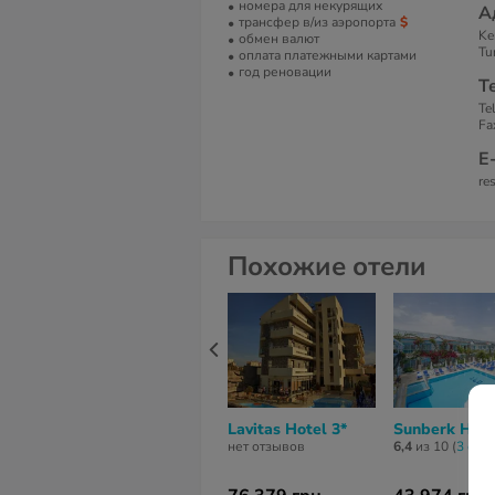
номера для некурящих
А
трансфер в/из аэропорта
Ke
обмен валют
Tu
оплата платежными картами
год реновации
Т
Te
Fa
Е
re
Похожие отели
Lavitas Hotel 3*
Sunberk Hote
нет отзывов
6,4
из 10 (
3 отз