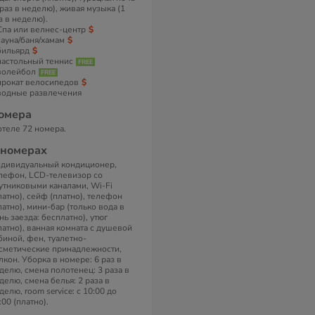
 раз в неделю), живая музыка (1
з в неделю).
Спа или велнес-центр
сауна/баня/хамам
бильярд
настольный теннис
волейбол
прокат велосипедов
водные развлечения
омера
отеле 72 номера.
 номерах
дивидуальный кондиционер,
лефон, LCD-телевизор со
утниковыми каналами, Wi-Fi
латно), сейф (платно), телефон
латно), мини-бар (только вода в
нь заезда: бесплатно), утюг
латно), ванная комната с душевой
биной, фен, туалетно-
сметические принадлежности,
лкон. Уборка в номере: 6 раз в
делю, смена полотенец: 3 раза в
делю, смена белья: 2 раза в
делю, room service: с 10:00 до
:00 (платно).