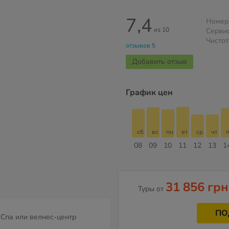
7,4
Номер
из 10
Серви
Чистот
отзывов 5
Добавить отзыв
График цен
сб
вс
пн
вт
ср
чт
пт
сб
сб
вс
пн
вт
ср
чт
п
15
16
17
18
19
20
21
22
08
09
10
11
12
13
1
Август
31 856 грн
Туры от
ПО
Спа или велнес-центр