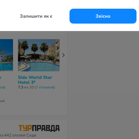
84 220 грн
39 023 грн
ней
за 11 ночей / 12 дней
за 7 ночей / 8 дней
Залишити як є
Звісно
e
Side World Star
Side Amour Hotel
Side Square 
Hotel 3*
4*
4*
вов
)
7,3
из 10 (
7 отзывов
)
10
из 10 (
2 отзывa
)
8,3
из 10 (
3 отз
84 220 грн
91 645 грн
ней
за 11 ночей / 12 дней
за 11 ночей / 1
з 442 отелей Сиде