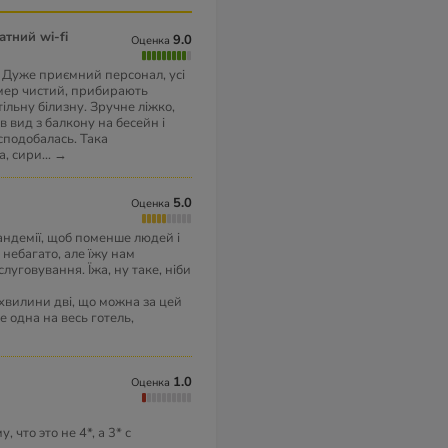
атний wi-fi
9.0
Оценка
 Дуже приємний персонал, усі
омер чистий, прибирають
ільну білизну. Зручне ліжко,
в вид з балкону на бесейн і
сподобалась. Така
а, сири
...
→
5.0
Оценка
ндемії, щоб поменше людей і
небагато, але їжу нам
уговування. Їжа, ну таке, ніби
хвилини дві, що можна за цей
 одна на весь готель,
1.0
Оценка
 что это не 4*, а 3* с