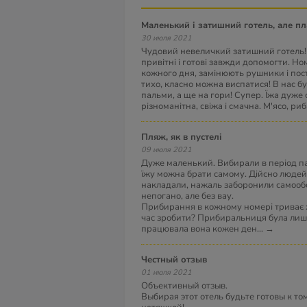
Маленький і затишний готель, але пл
30 июля 2021
Чудовий невеличкий затишний готель!
привітні і готові завжди допомогти. Н
кожного дня, замінюють рушники і пост
тихо, класно можна виспатися! В нас бу
пальми, а ще на гори! Супер. Їжа дуже 
різноманітна, свіжа і смачна. М'ясо, риб
Пляж, як в пустелі
09 июля 2021
Дуже маленький. Вибирали в період па
їжу можна брати самому. Дійсно людей 
накладали, нажаль заборонили самообсл
непогано, але без вау.
Прибирання в кожному номері триває 
час зробити? Прибиральниця була лише
працювала вона кожен ден
...
→
Честный отзыв
01 июля 2021
Объективный отзыв.
Выбирая этот отель будьте готовы к тому,