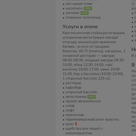
песчаный пляж
(1
шезлонги
ра
зонтики
пляжные полотенца
Услуги в отеле
Круглосуточная стойка регистрации,
ускоренная регистрация заезда/
отъезда, комната для хранения
багажа , услуги по продаже
Н
билетов, Wi-Fi (платно), магазины, 1
основной ресторан — завтрак
В 
08:00-09:30, поздний завтрак 09:30-
В
10:00, обед 12:30-14:00, чай/
выпечка 16:00-17:00, ужин 19:00-
Ин
21:00, бар у бассейна (10:00-23:00),
те
1 открытый бассейн 225 м2.
сп
ресторан
(п
кафе/бар
(п
открытый бассейн
де
автостоянка
(п
прокат автомобилей
ка
сейф
ко
лифт
ба
прачечная
не
парикмахерская/салон красоты
не
врач
не
удобства для людей с
24
инвалидностью