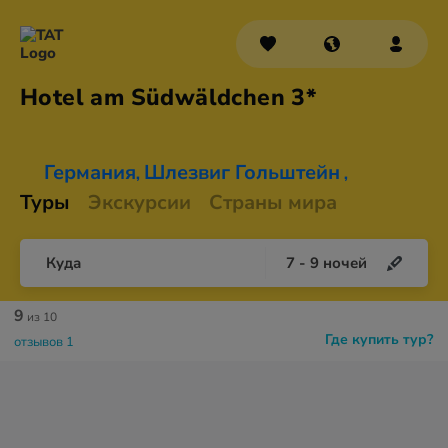
Hotel am
Südwäldchen 3*
Германия
Шлезвиг Гольштейн
,
,
Туры
Экскурсии
Страны мира
Куда
7
-
9
ночей
9
из 10
Где купить тур?
отзывов 1