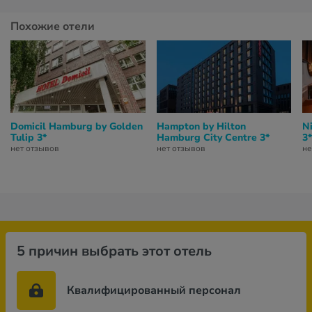
Похожие отели
Domicil Hamburg by Golden
Hampton by Hilton
N
Tulip 3*
Hamburg City Centre 3*
3*
нет отзывов
нет отзывов
не
5 причин выбрать этот отель
Квалифицированный персонал