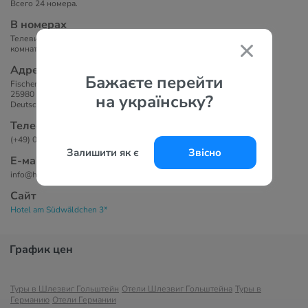
Всего 24 номера.
В номерах
Телевизор, холодильник, телефон, сейф, балкон/терраса, ванная
комната с душем или ванной, фен.
Адрес
Бажаєте перейти
Fischerweg 45,
25980 Westerland/Sylt,
на українську?
Deutschland
Телефоны
(+49) 04651 / 83 63 00
Залишити як є
Звісно
Е-маil
info@hsw-sylt.de
Сайт
Hotel am Südwäldchen 3*
График цен
Туры в Шлезвиг Гольштейн
Отели Шлезвиг Гольштейна
Туры в
Германию
Отели Германии