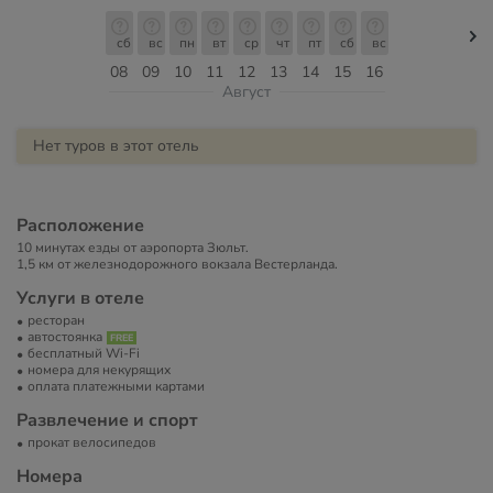
сб
вс
пн
вт
ср
чт
пт
сб
вс
08
09
10
11
12
13
14
15
16
Август
Нет туров в этот отель
Расположение
10 минутах езды от аэропорта Зюльт.
1,5 км от железнодорожного вокзала Вестерланда.
Услуги в отеле
ресторан
автостоянка
бесплатный Wi-Fi
номера для некурящих
оплата платежными картами
Развлечение и спорт
прокат велосипедов
Номера