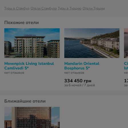
Туры в Стамбул
Отели Стамбула
Туры в Турцию
Отели Турции
Похожие отели
Movenpick Living Istanbul
Mandarin Oriental
C
Camlivadi 5*
Bosphorus 5*
Is
нет отзывов
нет отзывов
не
334 450 грн
1
за 6 ночей / 7 дней
за
Ближайшие отели