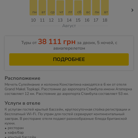
пн
вт
ср
чт
пт
сб
вс
пн
вт
10
11
12
13
14
15
16
17
18
Август
38 111 грн
Туры от
за двоих, 5 ночей, c
авиаперелетом
ПОДРОБНЕЕ
Расположение
Мечеть Сулеймание и колонна Константина находятся в 6 км от отеля
Grand Makel Topkapi. Расстояние до аэропорта Стамбула имени Ататюрка
составляет 12 км. Расстояние до аэропорта Стамбула составляет 53 км.
Услуги в отеле
К услугам гостей крытый бассейн, круглосуточная стойка регистрации и
бесплатный Wi-Fi. По утрам для гостей сервируют континентальный
завтрак. В ресторане отеля подают разнообразные блюда британской
кухни.
ресторан
кафе/бар
крытый бассейн