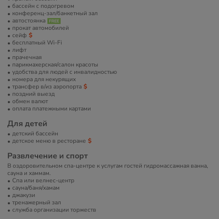
бассейн с подогревом
конференц-зал/банкетный зал
автостоянка
прокат автомобилей
сейф
бесплатный Wi-Fi
лифт
прачечная
парикмахерская/салон красоты
удобства для людей с инвалидностью
номера для некурящих
трансфер в/из аэропорта
поздний выезд
обмен валют
оплата платежными картами
Для детей
детский бассейн
детское меню в ресторане
Развлечение и спорт
В оздоровительном спа-центре к услугам гостей гидромассажная ванна,
сауна и хаммам.
Спа или велнес-центр
сауна/баня/хамам
джакузи
тренажерный зал
служба организации торжеств