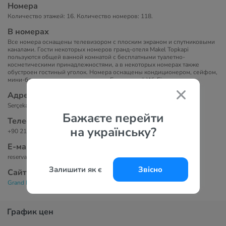
Номера
Количество этажей: 16. Количество номеров: 118.
В номерах
Все номера оснащены телевизором с плоским экраном и спутниковыми
каналами. Гости некоторых номеров гранд-отеля Makel Topkapi
пользуются общей ванной комнатой с бесплатными туалетно-
косметическими принадлежностями, а в некоторых номерах также
обустроен гостиный уголок. Номера оснащены кондиционером, сейфом,
мини-баром и письменным столом. Бесплатный Wi-Fi.
Адрес
Serçekale Sokak NO:1/1, 34010 Стамбул, Турция
Бажаєте перейти
Телефоны
на українську?
+90 212 482 30 40
Е-маil
reservation@grandmakelhotel.com
Залишити як є
Звісно
Сайт
Grand Makel Hotel Topkapi 4*
График цен