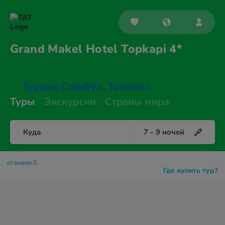
Grand Makel Hotel
Topkapi 4*
Турция
Стамбул
Топкапы
,
,
Туры
Экскурсии
Страны мира
Куда
7
-
9
ночей
отзывов 0
Где купить тур?