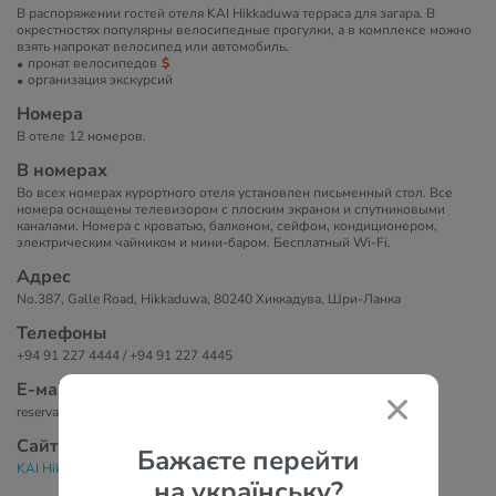
В распоряжении гостей отеля KAI Hikkaduwa терраса для загара. В
окрестностях популярны велосипедные прогулки, а в комплексе можно
взять напрокат велосипед или автомобиль.
прокат велосипедов
организация экскурсий
Номера
В отеле 12 номеров.
В номерах
Во всех номерах курортного отеля установлен письменный стол. Все
номера оснащены телевизором с плоским экраном и спутниковыми
каналами. Номера с кроватью, балконом, сейфом, кондиционером,
электрическим чайником и мини-баром. Бесплатный Wi-Fi.
Адрес
No.387, Galle Road, Hikkaduwa, 80240 Хиккадува, Шри-Ланка
Телефоны
+94 91 227 4444 / +94 91 227 4445
Е-маil
reservations@kaihotels.com
Сайт
Бажаєте перейти
KAI Hikkaduwa 3*
на українську?