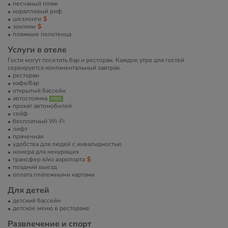
песчаный пляж
коралловый риф
шезлонги
зонтики
пляжные полотенца
Услуги в отеле
Гости могут посетить бар и ресторан. Каждое утро для гостей
сервируется континентальный завтрак.
ресторан
кафе/бар
открытый бассейн
автостоянка
прокат автомобилей
сейф
бесплатный Wi-Fi
лифт
прачечная
удобства для людей с инвалидностью
номера для некурящих
трансфер в/из аэропорта
поздний выезд
оплата платежными картами
Для детей
детский бассейн
детское меню в ресторане
Развлечение и спорт