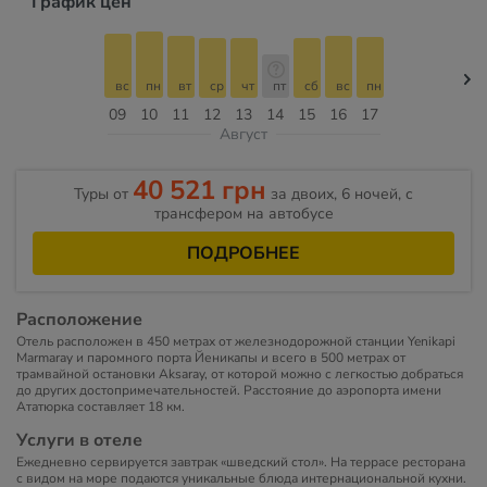
График цен
вс
пн
вт
ср
чт
пт
сб
вс
пн
09
10
11
12
13
14
15
16
17
Август
40 521 грн
Туры от
за двоих, 6 ночей, с
трансфером на автобусе
ПОДРОБНЕЕ
Расположение
Отель расположен в 450 метрах от железнодорожной станции Yenikapi
Marmaray и паромного порта Йеникапы и всего в 500 метрах от
трамвайной остановки Aksaray, от которой можно с легкостью добраться
до других достопримечательностей. Расстояние до аэропорта имени
Ататюрка составляет 18 км.
Услуги в отеле
Ежедневно сервируется завтрак «шведский стол». На террасе ресторана
с видом на море подаются уникальные блюда интернациональной кухни.