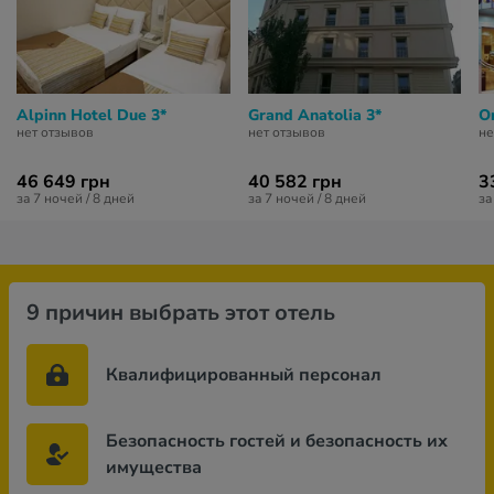
Alpinn Hotel Due 3*
Grand Anatolia 3*
Or
нет отзывов
нет отзывов
не
46 649 грн
40 582 грн
3
за 7 ночей / 8 дней
за 7 ночей / 8 дней
за
9 причин выбрать этот отель
Квалифицированный персонал
Безопасность гостей и безопасность их
имущества