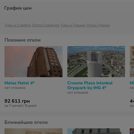
График цен
Туры в Стамбул
Отели Стамбула
Туры в Турцию
Отели Турции
Похожие отели
Melas Hotel 4*
Crowne Plaza Istanbul
Mi
Oryapark by IHG 4*
нет отзывов
не
нет отзывов
92 611 грн
4
за 7 ночей / 8 дней
за
Ближайшие отели