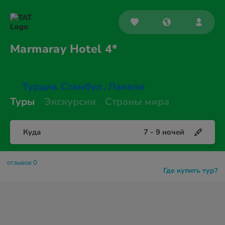
Marmaray
Hotel 4*
Турция
Стамбул
Лалели
,
,
Туры
Экскурсии
Страны мира
Куда
7
-
9
ночей
отзывов 0
Где купить тур?