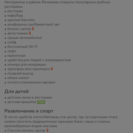
Неподалеку в районе Йеникапы открыты популярные рыбные
рестораны.
ресторан
кафе/бар
крытый бассейн
конференц-зал/банкетный зал
бизнес-центр
автостоянка
прокат автомобилей
сейф
бесплатный Wi-Fi
лифт
прачечная
удобства для людей с инвалидностью
номера для некурящих
трансфер в/из аэропорта
поздний выезд
обмен валют
оплата платежными картами
Для детей
детское меню в ресторане
детская кроватка
Развлечение и спорт
В числе удобств отеля Marmaray спа-центр, где за отдельную плату
можно посетить традиционную турецкую баню, сауну и сеансы
разнообразных видов массажа.
Спа или велнес-центр