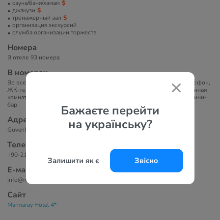
сауна/баня/хамам
джакузи
тренажерный зал
организация экскурсий
служба организации торжеств
Номера
В отеле 93 номера.
В номерах
Во всех элегантно оформленных номерах отеля Marmaray есть телефон,
ЖК-телевизор со спутниковыми каналами, а также собственная ванная
комната. Кроме того, имеется сейф и хорошо укомплектованный мини-
бар.
Бажаєте перейти
Адрес
на українську?
Guvenlik Caddesi No:43 Yenikapi, Фатих, 34130 Стамбул, Турция
Телефоны
+90-212-458 60 00
Залишити як є
Звісно
Е-маil
info@marmarayhotel.com
Сайт
Marmaray Hotel 4*