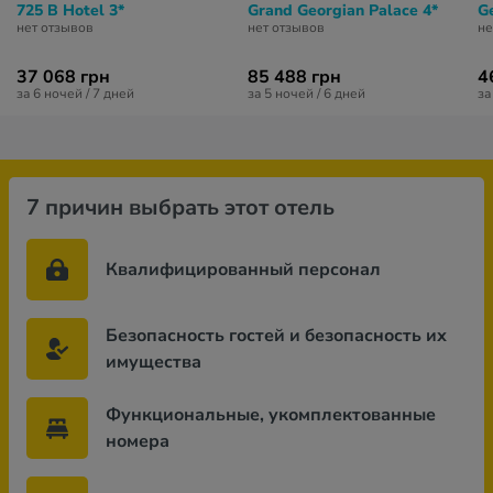
725 B Hotel 3*
Grand Georgian Palace 4*
G
нет отзывов
нет отзывов
не
37 068 грн
85 488 грн
4
за 6 ночей / 7 дней
за 5 ночей / 6 дней
за
7 причин выбрать этот отель
Квалифицированный персонал
Безопасность гостей и безопасность их
имущества
Функциональные, укомплектованные
номера