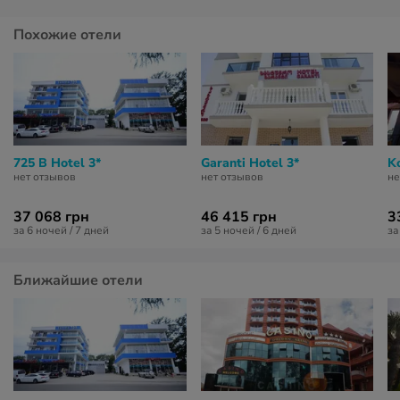
Похожие отели
725 B Hotel 3*
Garanti Hotel 3*
K
нет отзывов
нет отзывов
не
37 068 грн
46 415 грн
3
за 6 ночей / 7 дней
за 5 ночей / 6 дней
за
Ближайшие отели