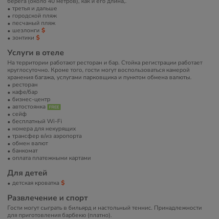
берега (около 40 метров), как и его длина,.
третья и дальше
городской пляж
песчаный пляж
шезлонги
зонтики
Услуги в отеле
На территории работают ресторан и бар. Стойка регистрации работает
круглосуточно. Кроме того, гости могут воспользоваться камерой
хранения багажа, услугами парковщика и пунктом обмена валюты.
ресторан
кафе/бар
бизнес-центр
автостоянка
сейф
бесплатный Wi-Fi
номера для некурящих
трансфер в/из аэропорта
обмен валют
банкомат
оплата платежными картами
Для детей
детская кроватка
Развлечение и спорт
Гости могут сыграть в бильярд и настольный теннис. Принадлежности
для приготовления барбекю (платно).