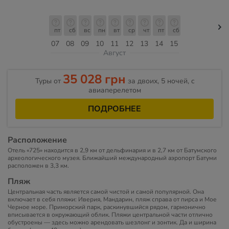
пт
сб
вс
пн
вт
ср
чт
пт
сб
07
08
09
10
11
12
13
14
15
Август
35 028 грн
Туры от
за двоих, 5 ночей, c
авиаперелетом
ПОДРОБНЕЕ
Расположение
Отель «725» находится в 2,9 км от дельфинария и в 2,7 км от Батумского
археологического музея. Ближайший международный аэропорт Батуми
расположен в 3,3 км.
Пляж
Центральная часть является самой чистой и самой популярной. Она
включает в себя пляжи: Иверия, Мандарин, пляж справа от пирса и Мое
Черное море. Приморский парк, раскинувшийся рядом, гармонично
вписывается в окружающий облик. Пляжи центральной части отлично
обустроены — здесь можно арендовать шезлонг и зонтик. Да и ширина