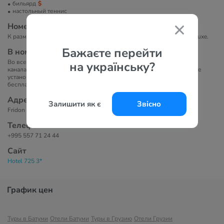
бильярд
настольный теннис
Номера
К размещению предлагаются номера категорий: Standard Room и Luxe.
Бажаєте перейти
В номерах
Во всех номерах есть телевизор с плоским экраном и кабельными
на українську?
каналами, письменный стол и диван. В собственной ванной комнате
установлена ванна или душ. В числе прочих удобств — халаты,
бесплатные туалетно-косметические принадлежности и тапочки.
Адрес
Залишити як є
Звісно
Fridon Khalvashi 45 a, Batumi, 6100 Батуми, Грузия
Телефоны
+995 557 71 24 44
Сайт
Hotel 725 3*
График цен
Туры в Батуми
Отели Батуми
Туры в Грузию
Отели Грузии