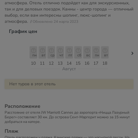
атмосфера. Отель отлично подойдет как для экскурсионных,
так и для деловых поездок. Канны - центр города — отличный
выбор, если вам интересны шопинг, люкс-шопинг и
атмосфера.
// Обновлено 24 марта 2023
График цен
пн
вт
ср
чт
пт
сб
вс
пн
вт
10
11
12
13
14
15
16
17
18
Август
Нет туров в этот отель
Расположение
Расстояние от отеля JW Marriott Cannes до аэропорта «Ницца Лазурный
Берег» составляет 30 км. До острова Сент-Маргерит можно за 15 минут
добраться на катере.
Пляж
Отель расположен у пляжа. Каннские пляжи — это насыпной песок. На