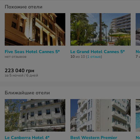
Похожие отели
Five Seas Hotel Cannes 5*
Le Grand Hotel Cannes 5*
N
нет отзывов
10
из 10 (
1 отзыв
)
7
и
223 040 грн
за 5 ночей / 6 дней
Ближайшие отели
Le Canberra Hotel 4*
Best Western Premier
N