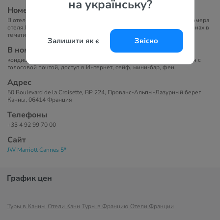
на українську?
Номера
В отеле 261 номер различных категорий, включая Room и Suite. Номера
отеля JW Marriott Cannes оформлены в кремовых и шоколадных тонах в
тематике Международного Каннского кинофестиваля.
Залишити як є
Звісно
В номерах
кондиционер, звуконепроницаемые окна, телевизор LCD, телефон с
голосовой почтой, доступ в Интернет, сейф, мини-бар, фен.
Адрес
50 Boulevard de la Croisette, BP 224, Прованс-Альпы-Лазурный берег
Канны, 06414 Франция
Телефоны
+33 4 92 99 70 00
Сайт
JW Marriott Cannes 5*
График цен
Туры в Канны
Отели Канн
Туры в Францию
Отели Франции