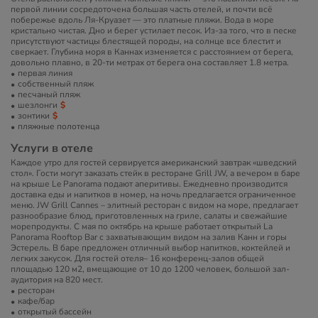
первой линии сосредоточена большая часть отелей, и почти всё
побережье вдоль Ля-Круазет — это платные пляжи. Вода в море
кристально чистая. Дно и берег устилает песок. Из-за того, что в песке
присутствуют частицы блестящей породы, на солнце все блестит и
сверкает. Глубина моря в Каннах изменяется с расстоянием от берега,
довольно плавно, в 20-ти метрах от берега она составляет 1.8 метра.
первая линия
собственный пляж
песчаный пляж
шезлонги
зонтики
пляжные полотенца
Услуги в отеле
Каждое утро для гостей сервируется американский завтрак «шведский
стол». Гости могут заказать стейк в ресторане Grill JW, а вечером в баре
на крыше Le Panorama подают аперитивы. Ежедневно производится
доставка еды и напитков в номер, на ночь предлагается ограниченное
меню. JW Grill Cannes – элитный ресторан с видом на море, предлагает
разнообразие блюд, приготовленных на гриле, салаты и свежайшие
морепродукты. С мая по октябрь на крыше работает открытый La
Panorama Rooftop Bar с захватывающим видом на залив Канн и горы
Эстерель. В баре предложен отличный выбор напитков, коктейлей и
легких закусок. Для гостей отеля– 16 конференц-залов общей
площадью 120 м2, вмещающие от 10 до 1200 человек, большой зал-
аудитория на 820 мест.
ресторан
кафе/бар
открытый бассейн