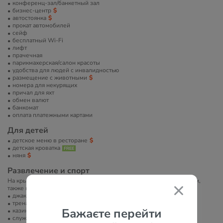
конференц-зал/банкетный зал
бизнес-центр
автостоянка
прокат автомобилей
сейф
бесплатный Wi-Fi
лифт
прачечная
парикмахерская/салон красоты
удобства для людей с инвалидностью
размещение с животными
номера для некурящих
причал для яхт
обмен валют
банкомат
оплата платежными картами
Для детей
детское меню в ресторане
детская кроватка
няня
Развлечение и спорт
На крыше отеля расположен подогреваемый бассейн, две джакузи,
также к услугам гостей — фитнес-центр, солярий, казино.
джакузи
тренажерный зал
Бажаєте перейти
казино
служба организации торжеств