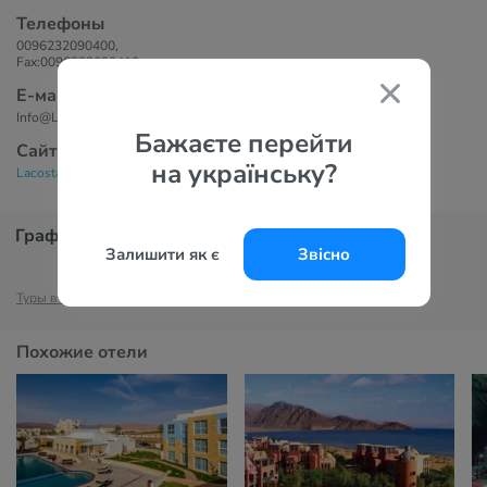
Телефоны
0096232090400,
Fax:0096232090410
Е-маil
Info@Lacosta-Hotel.com
Бажаєте перейти
Сайт
на українську?
Lacosta Hotel 4*
График цен
Залишити як є
Звісно
Туры в Акабу
Отели Акабы
Туры в Иорданию
Отели Иордании
Похожие отели