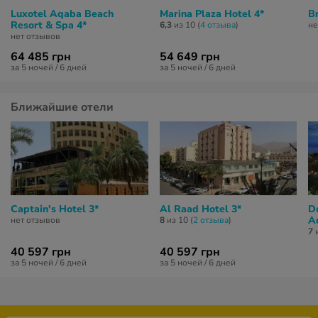
Luxotel Aqaba Beach
Marina Plaza Hotel 4*
Br
Resort & Spa 4*
6,3
из 10 (
4 отзывa
)
не
нет отзывов
64 485 грн
54 649 грн
за 5 ночей / 6 дней
за 5 ночей / 6 дней
Ближайшие отели
Captain's Hotel 3*
Al Raad Hotel 3*
D
A
нет отзывов
8
из 10 (
2 отзывa
)
7
и
40 597 грн
40 597 грн
за 5 ночей / 6 дней
за 5 ночей / 6 дней