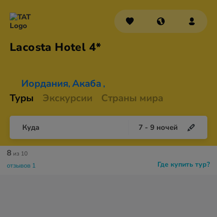
Lacosta
Hotel 4*
Иордания
Акаба
,
,
Туры
Экскурсии
Страны мира
Куда
7
-
9
ночей
8
из 10
Где купить тур?
отзывов 1