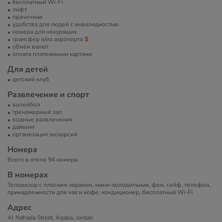
бесплатный Wi-Fi
лифт
прачечная
удобства для людей с инвалидностью
номера для некурящих
трансфер в/из аэропорта
обмен валют
оплата платежными картами
Для детей
детский клуб
Развлечение и спорт
волейбол
тренажерный зал
водные развлечения
дайвинг
организация экскурсий
Номера
Всего в отеле 94 номера.
В номерах
Телевизор с плоским экраном, мини-холодильник, фен, сейф, телефон,
принадлежности для чая и кофе, кондиционер, бесплатный Wi-Fi.
Адрес
Al Nahada Street, Aqaba, Jordan