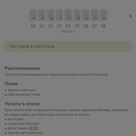
пн
вт
ср
чт
пт
сб
вс
пн
вт
10
11
12
13
14
15
16
17
18
Август
Нет туров в этот отель
Расположение
10 км от международного аэропорта имени короля Хусейна.
Пляж
третья и дальше
собственный пляж
Услуги в отеле
Круглосуточная стойка регистрации, камера хранения багажа, магазины
на территории, доставка еды и напитков в номер.
ресторан
открытый бассейн
автостоянка
прокат автомобилей