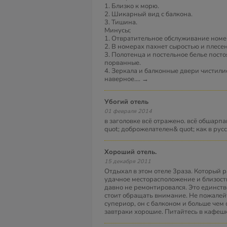
1. Близко к морю.
2. Шикарный вид с балкона.
3. Тишина.
Минусы;
1. Отвратительное обслуживание номе
2. В номерах пахнет сыростью и плесе
3. Полотенца и постельное белье пост
порванные.
4. Зеркала и балконные двери чистили
наверное.
...
→
убогий отель
01 февраля 2014
в заголовке всё отражено. всё обшарпа
quot; доброжелателен& quot; как в рус
Хороший отель.
15 декабря 2011
Отдыхал в этом отеле 3раза. Который р
удачное месторасположение и близост
давно не ремонтировался. Это единств
стоит обращать внимание. Не пожалей
супериор, он с балконом и больше чем
завтраки хорошие. Питайтесь в кафешк