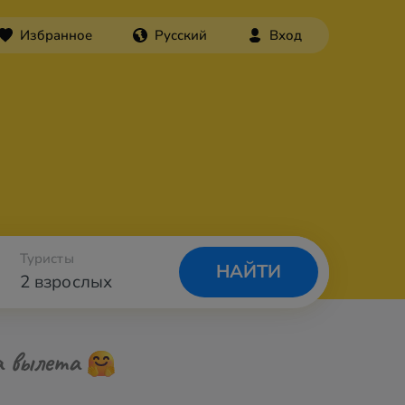
Избранное
Русский
Вход
Туристы
НАЙТИ
2 взрослых
а вылета