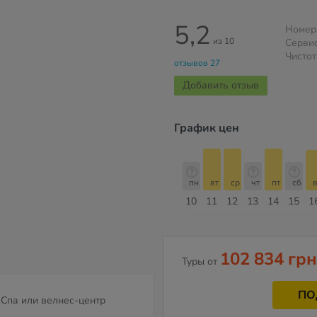
5,2
Номер
из 10
Серви
Чистот
отзывов 27
Добавить отзыв
График цен
с
пн
вт
ср
чт
пт
сб
вс
пн
пн
вт
ср
чт
пт
сб
в
17
18
19
20
21
22
23
24
10
11
12
13
14
15
1
Август
102 834 грн
Туры от
ПО
Спа или велнес-центр