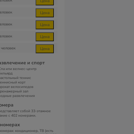
еловек
Цена
еловек
Цена
еловек
Цена
еловек
Цена
человек
Цена
азвлечение и спорт
Спа или велнес-центр
бильярд
настольный теннис
теннисный корт
прокат велосипедов
тренажерный зал
водные развлечения
омера
едставляет собой 33-этажное
ание с 402 номерами.
 номерах
номерах: кондиционер, ТВ (есть