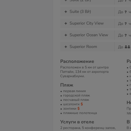
До
ч
Suite (3 B/r)
До
ч
Superior City View
До
ч
Superior Ocean View
До
ч
Superior Room
До
Расположение
Р
Расположен в 5 км от центра
Паттайи, 134 км от аэропорта
Суварнабхуми.
Пляж
первая линия
городской пляж
песчаный пляж
Н
шезлонги
зонтики
Пр
пляжные полотенца
зд
Услуги в отеле
В
2 ресторана, 5 конференц-залов,
В 