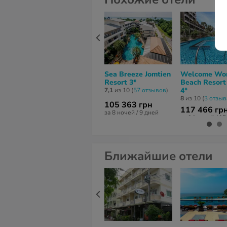
Sea Breeze Jomtien
Welcome Wo
Resort 3*
Beach Resort
4*
7,1
из 10 (
57 отзывов
)
8
из 10 (
3 отзыв
105 363 грн
117 466 гр
за 8 ночей / 9 дней
за 14 ночей / 1
Ближайшие отели