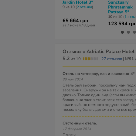
Jardin Hotel 3*
Sanctuary
Phratamnak
9
из 10 (
2 отзывa
)
Pattaya 5*
10
из 10 (
1 отзы
65 664 грн
123 594 гр
за 7 ночей / 8 дней
за 14 ночей / 1
Отзывы о Adriatic Palace Hotel
5.2
из 10
27 отзывов
|
№91
и
Отель на четверку, как и заявлено 4*
30 мая 2014
Отель был выбран, поскольку нам подх
заселения. Снаружи он не так красив, 
двояко. Только один вид (если вы живе
балкона на залив стоит всех его звезд, 
красивый, но немного подуставший, б
поскольку была с детьми и они все вре
Отстойный отель.
17 февраля 2014
Плюсы;