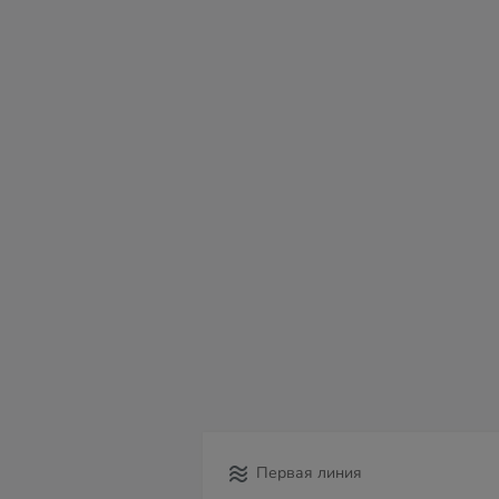
пн
вт
ср
чт
пт
сб
в
10
11
12
13
14
15
16
Первая линия