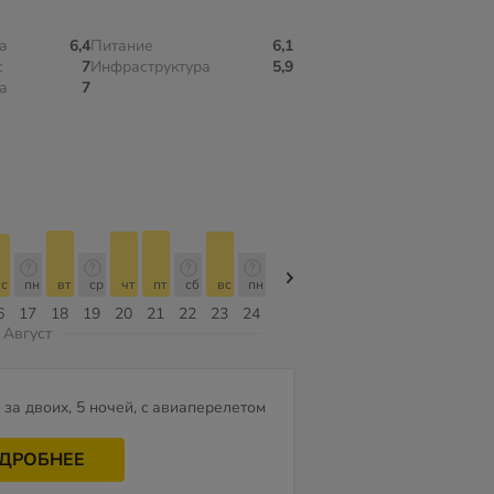
а
6,4
Питание
6,1
с
7
Инфраструктура
5,9
а
7
с
пн
вт
ср
чт
пт
сб
вс
пн
пн
вт
ср
чт
пт
сб
6
17
18
19
20
21
22
23
24
10
11
12
13
14
15
Август
за двоих, 5 ночей, c авиаперелетом
ДРОБНЕЕ