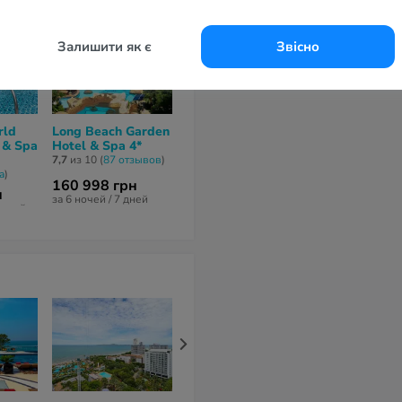
Залишити як є
Звісно
rld
Long Beach Garden
Pinnacle Grand
Kokotel Patt
 & Spa
Hotel & Spa 4*
Jomtien Resort 4*
South Beach 
7,7
из 10 (
87 отзывов
)
7,6
из 10 (
30 отзывов
)
6,2
из 10 (
20 от
a
)
160 998 грн
191 231 грн
69 403 грн
н
за 6 ночей / 7 дней
за 8 ночей / 9 дней
за 7 ночей / 8 
5 дней