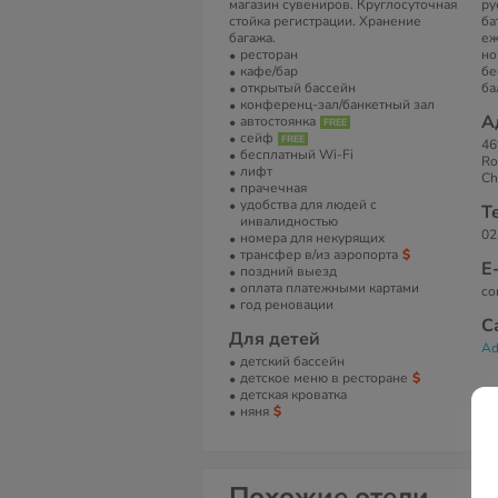
магазин сувениров. Круглосуточная
ру
стойка регистрации. Хранение
ба
багажа.
еж
ресторан
но
кафе/бар
бе
открытый бассейн
ба
конференц-зал/банкетный зал
А
автостоянка
сейф
46
бесплатный Wi-Fi
Ro
лифт
Ch
прачечная
удобства для людей с
Т
инвалидностью
02
номера для некурящих
трансфер в/из аэропорта
Е
поздний выезд
оплата платежными картами
co
год реновации
С
Для детей
Ad
детский бассейн
детское меню в ресторане
детская кроватка
няня
Похожие отели