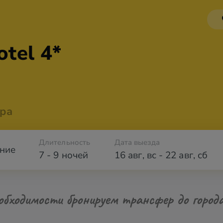
otel 4*
ра
Длительность
Дата выезда
ние
7 - 9 ночей
16 авг
,
вс
-
22 авг
,
сб
обходимости бронируем трансфер до город