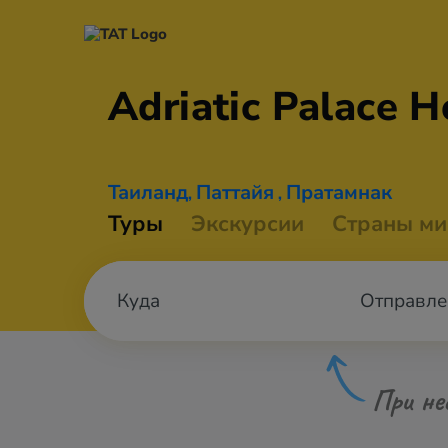
Adriatic Palace
H
Таиланд
Паттайя
Пратамнак
,
,
Туры
Экскурсии
Страны ми
Отправле
При не