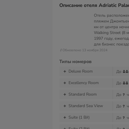
Описание отеля Adriatic Pala
Отель расположен
пляжем Джомтьен,
км от центра ноч
Walking Street (8 
1997 году, ежего
для бизнес поездо
// Обновлено 13 ноября 2024
Типы номеров
Deluxe Room
До
Excellency Room
До
Standard Room
До
ч
Standard Sea View
До
ч
Suite (1 B/r)
До
ч
Suite (2 B/r)