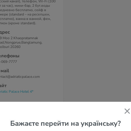
сский канал), телефон, Wi-Fi (100
т за час), мини-бар, 2 бут.воды
едневно бесплатно, сейф в
мере (standard – на ресепшен,
сплатно), ванна в ванной, фен,
лкон (кроме standard).
дрес
9 Moo 2 Khaopratamnak
ad,Nongprue,Banglamung,
olburi 20260
елефоны
-069-7777
-маil
ntact@adriaticpalace.com
айт
riatic Palace Hotel 4*
Бажаєте перейти на українську?