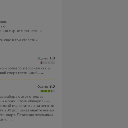
ров.
нью.
оянно сырые с пятнами и
сь еще в том столетии
1.0
Оценка
но и облезло. персонал как &
ской спорт гостинице!
...
→
8.0
Оценка
аз выбираю этот отель за
ь к морю. Отель обшарпаный
енный недостаток и на него не
те 200 дол. заказывайте номер
 стандарт. Персонал вежливый,
е ч
...
→