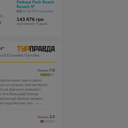
Pattaya Park Beach
Hill Fresco Pattaya
Lewit Hotel 
Resort 3*
Hotel 3*
нет отзывов
6,8
из 10 (
79 отзывов
)
10
из 10 (
3 отзывa
)
в
)
143 676 грн
70 726 грн
121 180 гр
н
за 6 ночей / 7 дней
за 7 ночей / 8 дней
за 6 ночей / 7 
5 дней
 4*
з 633 отелей Паттайи
7.0
Оценка
одила цена тура и даты
как из нутрии, впечатление
те на верхних этажах) с
а то и больше))) Номер
езопасный балкон (важно
мя туда бегали смо
...
→
2.0
Оценка