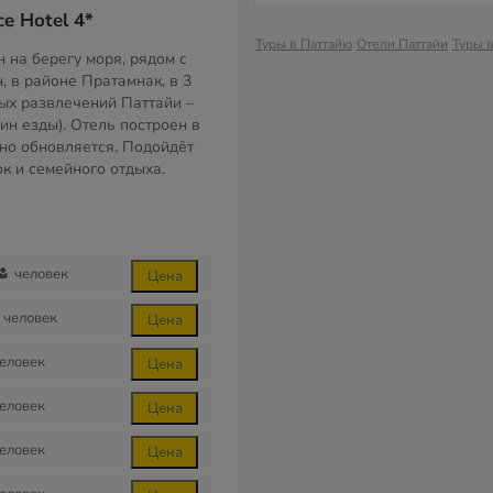
ce Hotel 4*
Туры в Паттайю
Отели Паттайи
Туры 
 на берегу моря, рядом с
 в районе Пратамнак, в 3
ных развлечений Паттайи –
мин езды). Отель построен в
дно обновляется. Подойдёт
к и семейного отдыха.
человек
Цена
человек
Цена
еловек
Цена
еловек
Цена
еловек
Цена