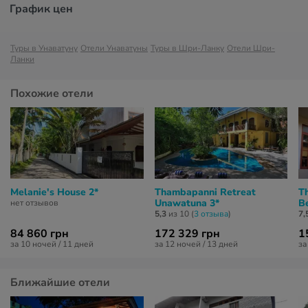
График цен
Туры в Унаватуну
Отели Унаватуны
Туры в Шри-Ланку
Отели Шри-
Ланки
Похожие отели
Melanie's House 2*
Thambapanni Retreat
T
Unawatuna 3*
B
нет отзывов
5,3
из 10 (
3 отзывa
)
7,
84 860 грн
172 329 грн
1
за 10 ночей / 11 дней
за 12 ночей / 13 дней
за
Ближайшие отели