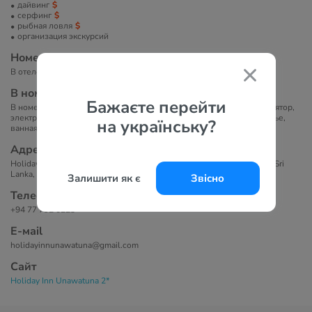
дайвинг
серфинг
рыбная ловля
организация экскурсий
Номера
В отеле 9 номеров. Есть семейные номера.
В номерах
Бажаєте перейти
В номерах двуспальные кровати, противомоскитные сетки, вентилятор,
электрические розетки, бесплатный Wi-Fi, чистое постельное белье,
на українську?
ванная комната с горячим душем и туалетом
Адрес
Holiday Inn Unawatuna, No 301, Peellagoda Unawatuna, Unawatuna, Sri
Lanka, 80600
Залишити як є
Звісно
Телефоны
+94 77 792 0223
Е-маil
holidayinnunawatuna@gmail.com
Сайт
Holiday Inn Unawatuna 2*