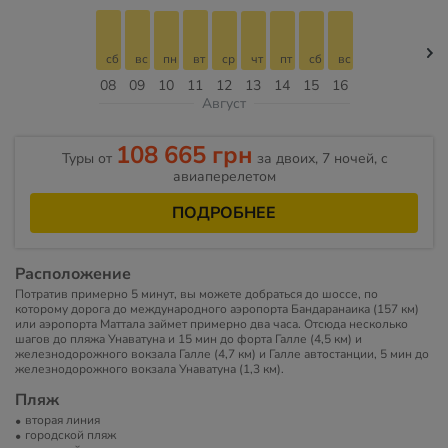
сб
вс
пн
вт
ср
чт
пт
сб
вс
08
09
10
11
12
13
14
15
16
Август
108 665 грн
Туры от
за двоих, 7 ночей, c
авиаперелетом
ПОДРОБНЕЕ
Расположение
Потратив примерно 5 минут, вы можете добраться до шоссе, по
которому дорога до международного аэропорта Бандаранаика (157 км)
или аэропорта Маттала займет примерно два часа. Отсюда несколько
шагов до пляжа Унаватуна и 15 мин до форта Галле (4,5 км) и
железнодорожного вокзала Галле (4,7 км) и Галле автостанции, 5 мин до
железнодорожного вокзала Унаватуна (1,3 км).
Пляж
вторая линия
городской пляж