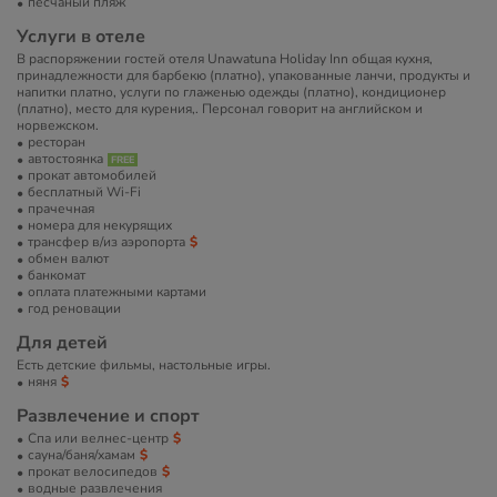
песчаный пляж
Услуги в отеле
В распоряжении гостей отеля Unawatuna Holiday Inn общая кухня,
принадлежности для барбекю (платно), упакованные ланчи, продукты и
напитки платно, услуги по глаженью одежды (платно), кондиционер
(платно), место для курения,. Персонал говорит на английском и
норвежском.
ресторан
автостоянка
прокат автомобилей
бесплатный Wi-Fi
прачечная
номера для некурящих
трансфер в/из аэропорта
обмен валют
банкомат
оплата платежными картами
год реновации
Для детей
Есть детские фильмы, настольные игры.
няня
Развлечение и спорт
Спа или велнес-центр
сауна/баня/хамам
прокат велосипедов
водные развлечения