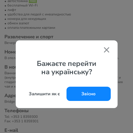
автостоянка
бесплатный Wi-Fi
лифт
удобства для людей с инвалидностью
номера для некурящих
обмен валют
оплата платежными картами
Развлечение и спорт
Вечерняя программа.
Номера
В отеле 42 номера: Single, Double, Twin, Family Rooms, Triple Rooms.
Бажаєте перейти
В номерах
на українську?
Ванная комната, фен, телевизор с плоским экраном, телефон
(внутренняя связь), рабочий стол с лампой, бесплатный Wi-Fi, утюг и
гладильная доска, белое постельное белье, набор для приготовления
чая и кофе.
Залишити як є
Звісно
Адрес
Bridge Street, Ashbourne, County Meath, Ireland.
Телефоны
Tel: +353 1 8359300
Fax: +353 1 8359301
Е-маil