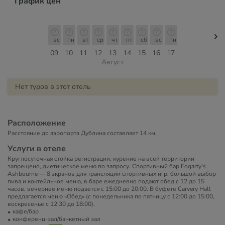
График цен
вс
пн
вт
ср
чт
пт
сб
вс
пн
09
10
11
12
13
14
15
16
17
Август
Нет туров в этот отель
Расположение
Расстояние до аэропорта Дублина составляет 14 км.
Услуги в отеле
Круглосуточная стойка регистрации, курение на всей территории
запрещено, диетическое меню по запросу. Спортивный бар Fogarty's
Ashbourne — 8 экранов для трансляции спортивных игр, большой выбор
пива и коктейльное меню, в баре ежедневно подают обед с 12 до 15
часов, вечернее меню подается с 15:00 до 20:00. В буфете Carvery Hall
предлагается меню «Обед» (с понедельника по пятницу с 12:00 до 15:00,
воскресенье с 12:30 до 18:00).
кафе/бар
конференц-зал/банкетный зал