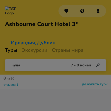
Ashbourne Court
Hotel 3*
Ирландия
Дублин
,
,
Туры
Экскурсии
Страны мира
Куда
7
-
9
ночей
8
из 10
Где купить тур?
отзывов 1