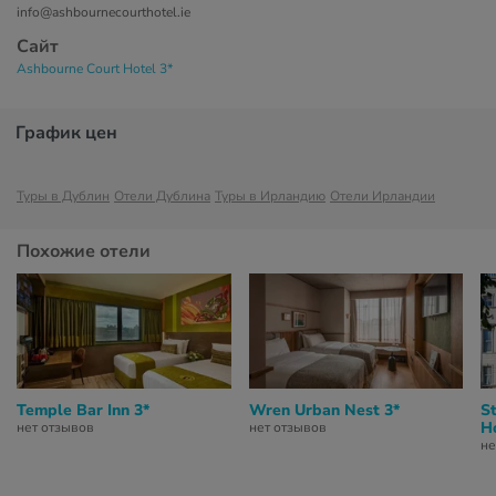
info@ashbournecourthotel.ie
Сайт
Ashbourne Court Hotel 3*
График цен
Туры в Дублин
Отели Дублина
Туры в Ирландию
Отели Ирландии
Похожие отели
Temple Bar Inn 3*
Wren Urban Nest 3*
S
Ho
нет отзывов
нет отзывов
не