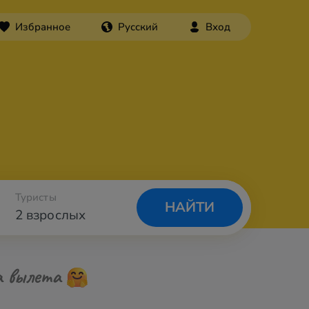
Избранное
Русский
Вход
Туристы
НАЙТИ
2 взрослых
а вылета