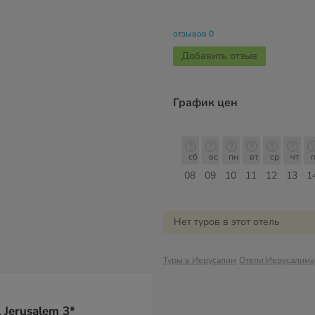
отзывов 0
Добавить отзыв
График цен
сб
вс
пн
вт
ср
чт
пт
сб
сб
вс
пн
вт
ср
чт
п
15
16
17
18
19
20
21
22
08
09
10
11
12
13
1
Август
Нет туров в этот отель
Туры в Иерусалим
Отели Иерусалима
 Jerusalem 3*