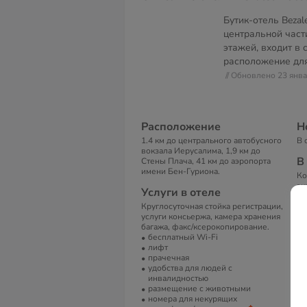
Бутик-отель Bezal
центральной част
этажей, входит в 
расположение для
// Обновлено 23 янв
Расположение
Н
1.4 км до центрального автобусного
В 
вокзала Иерусалима, 1,9 км до
В
Стены Плача, 41 км до аэропорта
имени Бен-Гуриона.
Ко
эк
Услуги в отеле
те
Круглосуточная стойка регистрации,
ва
услуги консьержа, камера хранения
ва
багажа, факс/ксерокопирование.
ко
бесплатный Wi-Fi
фе
лифт
ба
прачечная
А
удобства для людей с
инвалидностью
1 
размещение с животными
94
номера для некурящих