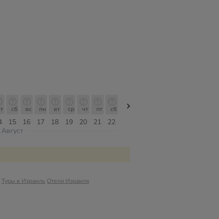
т
сб
вс
пн
вт
ср
чт
пт
сб
сб
вс
пн
вт
ср
чт
4
15
16
17
18
19
20
21
22
08
09
10
11
12
13
Август
Туры в Израиль
Отели Израиля