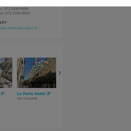
елефоны
Тел.: 972 2530 9999
кс: 972 3760 8920
айт
zalel Hotel Jerusalem 3*
 3*
La Perle Hotel 3*
Urbanic Hotel 3*
Avital Hotel 
нет отзывов
нет отзывов
нет отзывов