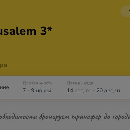
usalem 3*
ра
Длительность
Дата выезда
ние
7 - 9 ночей
14 авг
,
пт
-
20 авг
,
чт
обходимости бронируем трансфер до город