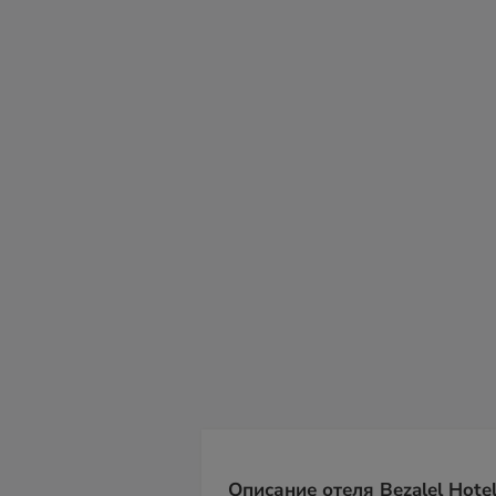
сб
вс
пн
вт
ср
чт
пт
08
09
10
11
12
13
14
Описание отеля Bezalel Hotel