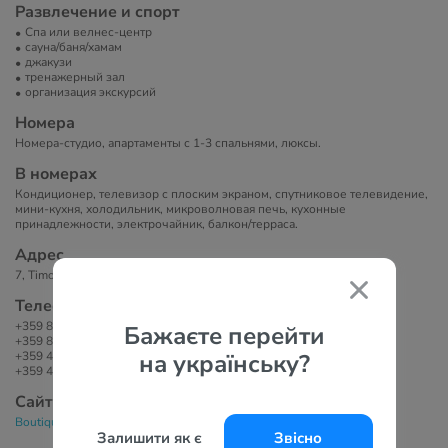
Развлечение и спорт
Спа или велнес-центр
сауна/баня/хамам
джакузи
тренажерный зал
организация экскурсий
Номера
Номера-студио, апартаменты с 1-3 спальнями, люксы.
В номерах
Кондиционер, телевизор с плоским экраном, спутниковое телевидение,
мини-кухня, холодильник, микроволновая печь, кухонные
принадлежности, электрочайник, балкон/терраса.
Адрес
7, Timok Str, 8200 Поморие, Болгария
Телефоны
+359 88 966 88 68
Бажаєте перейти
+359 889 420 300
на українську?
+359 44 589 600
+359 44 589 608
Сайт
Boutique Rose Gardens 3*
Залишити як є
Звісно