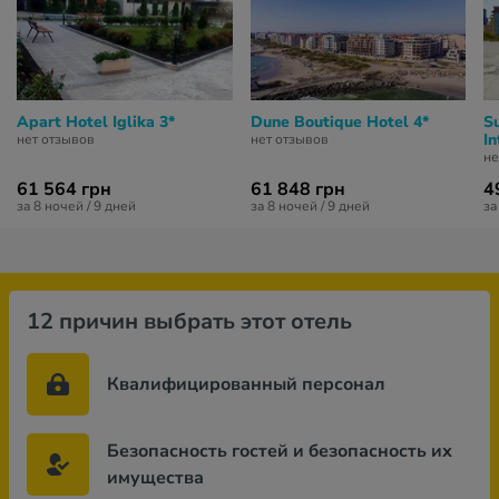
Apart Hotel Iglika 3*
Dune Boutique Hotel 4*
S
In
нет отзывов
нет отзывов
не
61 564 грн
61 848 грн
4
за 8 ночей / 9 дней
за 8 ночей / 9 дней
за
12 причин выбрать этот отель
Квалифицированный персонал
Безопасность гостей и безопасность их
имущества