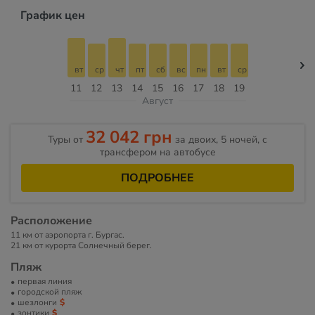
График цен
вт
ср
чт
пт
сб
вс
пн
вт
ср
11
12
13
14
15
16
17
18
19
Август
32 042 грн
Туры от
за двоих, 5 ночей, с
трансфером на автобусе
ПОДРОБНЕЕ
Расположение
11 км от аэропорта г. Бургас.
21 км от курорта Солнечный берег.
Пляж
первая линия
городской пляж
шезлонги
зонтики