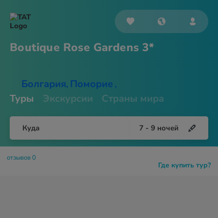
Boutique Rose
Gardens 3*
Болгария
Поморие
,
,
Туры
Экскурсии
Страны мира
Куда
7
-
9
ночей
отзывов 0
Где купить тур?