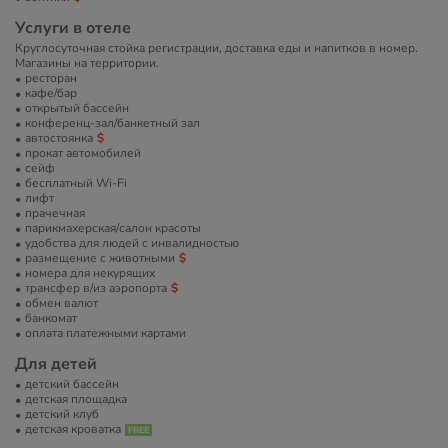
Услуги в отеле
Круглосуточная стойка регистрации, доставка еды и напитков в номер.
Магазины на территории.
ресторан
кафе/бар
открытый бассейн
конференц-зал/банкетный зал
автостоянка
прокат автомобилей
сейф
бесплатный Wi-Fi
лифт
прачечная
парикмахерская/салон красоты
удобства для людей с инвалидностью
размещение с животными
номера для некурящих
трансфер в/из аэропорта
обмен валют
банкомат
оплата платежными картами
Для детей
детский бассейн
детская площадка
детский клуб
детская кроватка