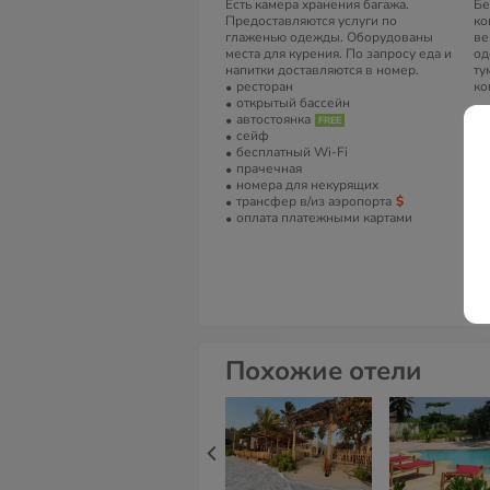
Есть камера хранения багажа.
Бе
Предоставляются услуги по
ко
глаженью одежды. Оборудованы
ве
места для курения. По запросу еда и
од
напитки доставляются в номер.
ту
ресторан
ко
открытый бассейн
А
автостоянка
сейф
P 
бесплатный Wi-Fi
Пв
прачечная
Ре
номера для некурящих
трансфер в/из аэропорта
Т
оплата платежными картами
+2
С
Th
Похожие отели