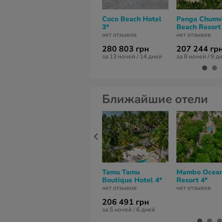
Coco Beach Hotel
Panga Chumv
3*
Beach Resort
нет отзывов
нет отзывов
280 803 грн
207 244 гр
за 13 ночей / 14 дней
за 8 ночей / 9 д
Ближайшие отели
Tamu Tamu
Mambo Ocea
Boutique Hotel 4*
Resort 4*
нет отзывов
нет отзывов
206 491 грн
за 5 ночей / 6 дней