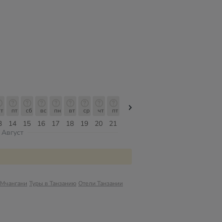
т
пт
сб
вс
пн
вт
ср
чт
пт
пт
сб
вс
пн
вт
ср
3
14
15
16
17
18
19
20
21
07
08
09
10
11
12
Август
 Мчангани
Туры в Танзанию
Отели Танзании