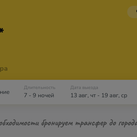
*
ра
Длительность
Дата выезда
ние
7 - 9 ночей
13 авг
,
чт
-
19 авг
,
ср
обходимости бронируем трансфер до город