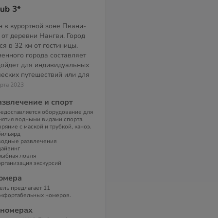
ub 3*
 в курортной зоне Пвани-
 от деревни Нангви. Город
я в 32 км от гостиницы.
менного города составляет
одойдет для индивидуальных
ческих путешествий или для
арта 2023
азвлечение и спорт
едоставляется оборудование для
нятия водными видами спорта.
ряние с маской и трубкой, каноэ.
бильярд
водные развлечения
дайвинг
рыбная ловля
организация экскурсий
омера
ель предлагает 11
мфортабельных номеров.
 номерах