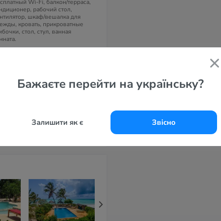
сплатный Wi-Fi, балкон/терраса,
ндиционер, рабочий стол,
нтилятор, шкаф/вешалка для
ежды, кровать, прикроватные
мбочки, стол, стул, ванная
мната.
дрес
O Box 408 Pwani Mchangani,
ани-Мчангани, Объединенная
спублика Танзания
Бажаєте перейти на українську?
елефоны
55 777 048 995
айт
Залишити як є
Звісно
e Dhow Club 3*