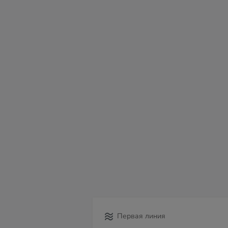
пт
сб
вс
пн
вт
ср
чт
07
08
09
10
11
12
13
Первая линия