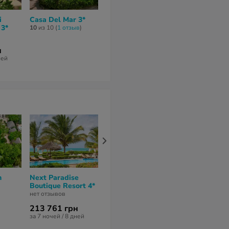
i
Casa Del Mar 3*
Langi Langi Beach
Baraka Beac
 3*
Bungalows 3*
Bungalows 3
10
из 10 (
1 отзыв
)
9
из 10 (
3 отзывa
)
9,5
из 10 (
2 отз
н
193 797 грн
160 164 гр
ней
за 7 ночей / 8 дней
за 6 ночей / 7 
n
Next Paradise
LUX Marijani
Neptune Pwa
Boutique Resort 4*
Zanzibar 5*
Beach Resort
5*
нет отзывов
нет отзывов
нет отзывов
213 761 грн
305 080 грн
341 216 гр
за 7 ночей / 8 дней
за 7 ночей / 8 дней
за 8 ночей / 9 