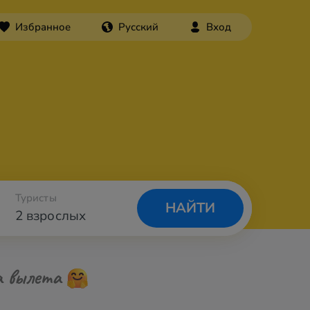
Избранное
Русский
Вход
Туристы
НАЙТИ
2 взрослых
а вылета