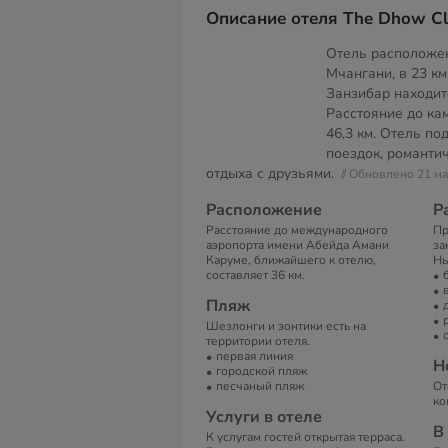
Описание отеля The Dhow Cl
Отель расположен
Мчангани, в 23 км
Занзибар находитс
Расстояние до ка
46,3 км. Отель п
поездок, романти
отдыха с друзьями.
// Обновлено 21 м
Расположение
Р
Расстояние до международного
Пр
аэропорта имени Абейда Амани
за
Каруме, ближайшего к отелю,
Ны
составляет 36 км.
Пляж
Шезлонги и зонтики есть на
территории отеля.
первая линия
Н
городской пляж
песчаный пляж
От
ко
Услуги в отеле
В
К услугам гостей открытая терраса.