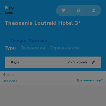
Theoxenia Loutraki
Hotel 3*
Греция
Лутраки
,
,
Туры
Экскурсии
Страны мира
Куда
7
-
9
ночей
9
из 10
Где купить тур?
отзывов 1