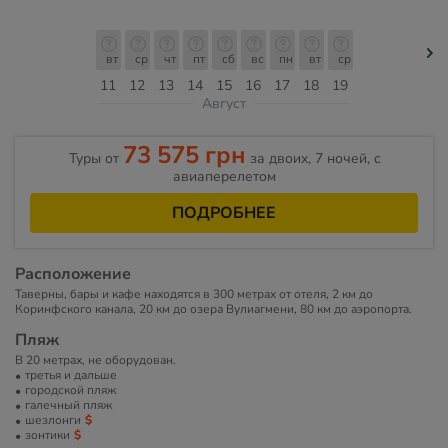
вт
ср
чт
пт
сб
вс
пн
вт
ср
11
12
13
14
15
16
17
18
19
Август
73 575 грн
Туры от
за двоих, 7 ночей, c
авиаперелетом
ПОДРОБНЕЕ
Расположение
Таверны, бары и кафе находятся в 300 метрах от отеля, 2 км до
Коринфского канала, 20 км до озера Вулиагмени, 80 км до аэропорта.
Пляж
В 20 метрах, не оборудован.
третья и дальше
городской пляж
галечный пляж
шезлонги
зонтики