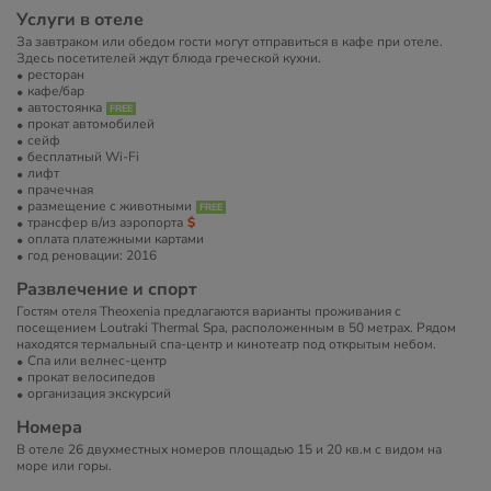
Услуги в отеле
За завтраком или обедом гости могут отправиться в кафе при отеле.
Здесь посетителей ждут блюда греческой кухни.
ресторан
кафе/бар
автостоянка
прокат автомобилей
сейф
бесплатный Wi-Fi
лифт
прачечная
размещение с животными
трансфер в/из аэропорта
оплата платежными картами
год реновации: 2016
Развлечение и спорт
Гостям отеля Theoxenia предлагаются варианты проживания с
посещением Loutraki Thermal Spa, расположенным в 50 метрах. Рядом
находятся термальный спа-центр и кинотеатр под открытым небом.
Спа или велнес-центр
прокат велосипедов
организация экскурсий
Номера
В отеле 26 двухместных номеров площадью 15 и 20 кв.м с видом на
море или горы.