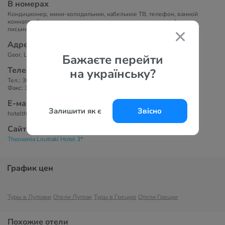
В номерах
Кондиционер, мини-холодильник, кабельное ТВ, телефон, ванной
комната с бесплатными туалетными принадлежностями и феном,
письменный стол, балкон, бесплатный WiFi, деревянный пол.
Адрес
Geor. Lekka 17, Loutraki 203 00, Греция
Бажаєте перейти
Телефоны
на українську?
Тел.: 30 2744 022 257
Факс: 30 2744 028 166
Е-маil
Залишити як є
Звісно
hoteltheoxenia@hotmail.com
Сайт
Theoxenia Loutraki Hotel 3*
График цен
Туры в Лутраки
Отели Лутрак
Туры в Грецию
Отели Греции
Похожие отели