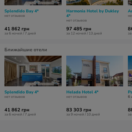
Splendido Bay 4*
Harmonia Hotel by Dukley
A
4*
нет отзывов
не
нет отзывов
41 862 грн
97 485 грн
8
за 6 ночей / 7 дней
за 12 ночей / 13 дней
за
Ближайшие отели
Splendido Bay 4*
Helada Hotel 4*
P
нет отзывов
нет отзывов
6
и
41 862 грн
83 303 грн
8
за 6 ночей / 7 дней
за 9 ночей / 10 дней
за