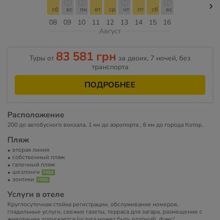
сб
вс
пн
вт
ср
чт
пт
сб
вс
08
09
10
11
12
13
14
15
16
Август
83 581 грн
Туры от
за двоих, 7 ночей, без
транспорта
ПОДРОБНЕЕ
Расположение
200 до автобусного вокзала, 1 км до аэропорта , 6 км до города Котор.
Пляж
вторая линия
собственный пляж
галечный пляж
шезлонги
зонтики
Услуги в отеле
Круглосуточная стойка регистрации, обслуживание номеров,
гладильные услуги, свежие газеты, терраса для загара, размещение с
животными допускается (услуга может быть платной), факс/