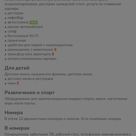
ксерокопирование, ресторан «шведский стол», услуги по глажению
одежды.
ресторан
кафе/бар
автостоянка
прокат автомобилей
сейф
бесплатный Wi-Fi
прачечная
удобства для людей с инвалидностью
размещение с животными
трансфер в/из аэропорта
оплата платежными картами
Для детей
Детские книги, музыка или фильмы, детское меню.
детское меню в ресторане
няня
Развлечение и спорт
Оборудование для занятия водными видами спорта, каноэ, настольные
игры и/или пазлы.
Номера
В отеле 12 двухместных номеров и люксов. Есть семейные номера.
В номерах
Кондиционер, кабельное ТВ, рабочий стол, телефоном, ванная комната с