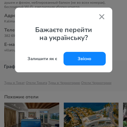
душем и феном, меблированный балкон (не во всех номерах),
бесплатный Wi-Fi, ежедневная уборка номера.
Адрес
Kalimanjska 18, Тиват, Округ Тиват, Черногория
Бажаєте перейти
Телефоны
на українську?
382 69 358 309
Е-маil
villaroyal@t-com.me
Залишити як є
Звісно
График цен
Туры в Тиват
Отели Тивата
Туры в Черногорию
Отели Черногории
Похожие отели