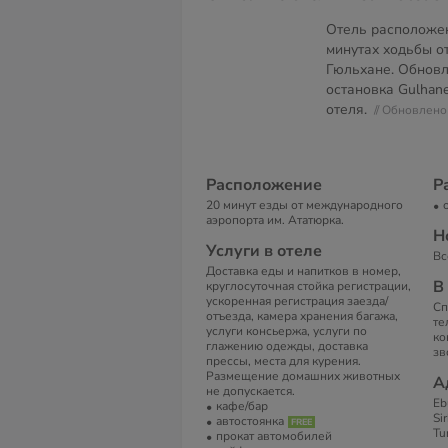
Отель расположен
минутах ходьбы о
Гюльхане. Обновл
остановка Gulhan
отеля.
// Обновлен
Расположение
Р
20 минут езды от международного
аэропорта им. Ататюрка.
Н
Услуги в отеле
Вс
Доставка еды и напитков в номер,
В
круглосуточная стойка регистрации,
ускоренная регистрация заезда/
Сп
отъезда, камера хранения багажа,
те
услуги консьержа, услуги по
ко
глажению одежды, доставка
зв
прессы, места для курения.
Размещение домашних животных
А
не допускается.
Eb
кафе/бар
Sir
автостоянка
Tu
прокат автомобилей