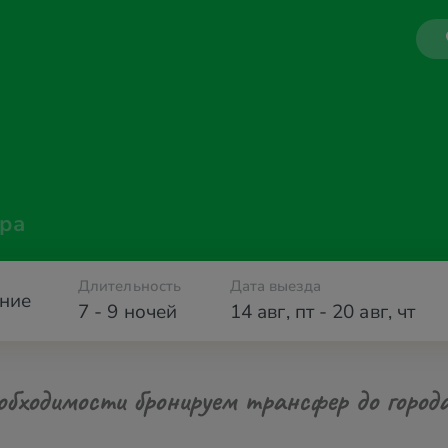
ра
Длительность
Дата выезда
ние
7 - 9 ночей
14 авг
,
пт
-
20 авг
,
чт
обходимости бронируем трансфер до город