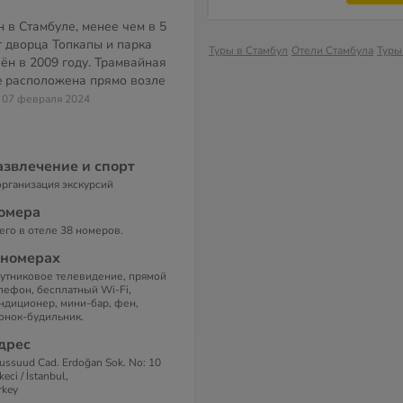
 в Стамбуле, менее чем в 5
т дворца Топкапы и парка
Туры в Стамбул
Отели Стамбула
Туры
ён в 2009 году. Трамвайная
e расположена прямо возле
о 07 февраля 2024
азвлечение и спорт
организация экскурсий
омера
его в отеле 38 номеров.
 номерах
утниковое телевидение, прямой
лефон, бесплатный Wi-Fi,
ндиционер, мини-бар, фен,
онок-будильник.
дрес
ussuud Cad. Erdoğan Sok. No: 10
keci / İstanbul,
rkey