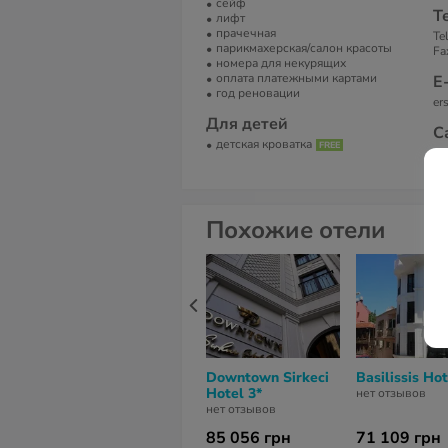
сейф
Т
лифт
прачечная
Te
парикмахерская/салон красоты
Fa
номера для некурящих
оплата платежными картами
Е
год реновации
er
Для детей
С
детская кроватка
Er
Похожие отели
Downtown Sirkeci
Basilissis Hot
Hotel 3*
нет отзывов
нет отзывов
85 056 грн
71 109 грн