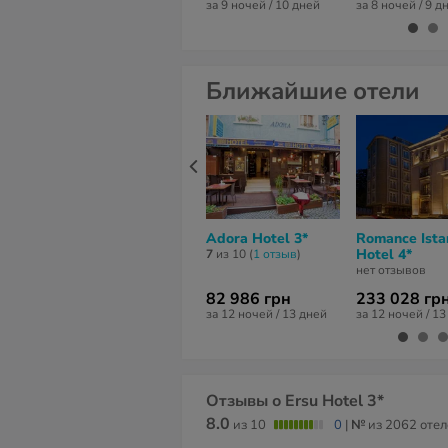
за 9 ночей / 10 дней
за 8 ночей / 9 д
Ближайшие отели
Adora Hotel 3*
Romance Ista
Hotel 4*
7
из 10 (
1 отзыв
)
нет отзывов
82 986 грн
233 028 гр
за 12 ночей / 13 дней
за 12 ночей / 1
Отзывы о Ersu Hotel 3*
8.0
из 10
0
|
№
из 2062 отел