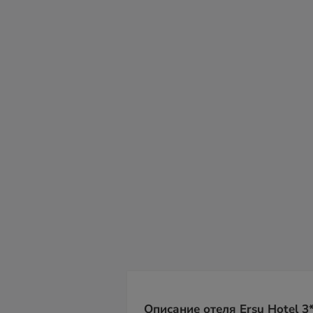
сб
вс
пн
вт
ср
чт
пт
08
09
10
11
12
13
14
Описание отеля Ersu Hotel 3