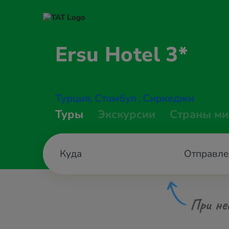
Ersu
Hotel 3*
Турция
Стамбул
Сиркеджи
,
,
Туры
Экскурсии
Страны ми
Отправле
При не