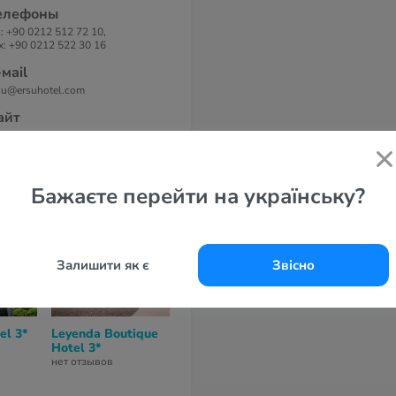
елефоны
l: +90 0212 512 72 10,
x: +90 0212 522 30 16
-маil
su@ersuhotel.com
айт
su Hotel 3*
Бажаєте перейти на українську?
Залишити як є
Звісно
el 3*
Leyenda Boutique
Kumru Hotel 3*
Sultanahmet
Hotel 3*
Cesme Hotel 
нет отзывов
нет отзывов
нет отзывов