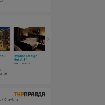
ней
nbul
Hypnos Design
Royal Bosphorus
Yasmak Sult
Hotel 3*
Hotel 3*
Hotel 4*
нет отзывов
нет отзывов
8,7
из 10 (
3 отз
н
36 267 грн
189 172 гр
3 дней
за 6 ночей / 7 дней
за 12 ночей / 1
ей Стамбула