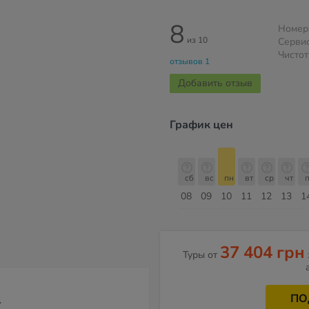
8
Номер
из 10
Серви
Чистот
отзывов 1
Добавить отзыв
График цен
сб
вс
пн
вт
ср
чт
пт
сб
сб
вс
пн
вт
ср
чт
п
15
16
17
18
19
20
21
22
08
09
10
11
12
13
1
Август
37 404 грн
Туры от
ПО
*