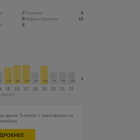
а
7
Питание
8
с
9
Инфраструктура
10
а
8
т
сб
вс
пн
вт
ср
чт
пт
сб
сб
вс
пн
вт
ср
чт
4
15
16
17
18
19
20
21
22
08
09
10
11
12
13
Август
за двоих, 5 ночей, с трансфером на
автобусе
ДРОБНЕЕ