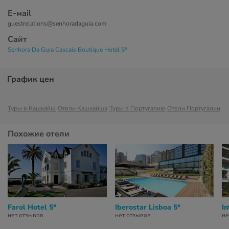
Е-маil
guestrelations@senhoradaguia.com
Сайт
Senhora Da Guia Cascais Boutique Hotel 5*
График цен
Туры в Кашкайш
Отели Кашкайша
Туры в Португалию
Отели Португалии
Похожие отели
Farol Hotel 5*
Iberostar Lisboa 5*
In
нет отзывов
нет отзывов
не