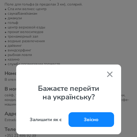
Поле для гольфа (в пределах 3 км), солярий.
Спа или велнес-центр
сауна/баня/хамам
джакузи
гольф
центр верховой езды
прокат велосипедов
тренажерный зал
водные развлечения
дайвинг
виндсерфинг
рыбная ловля
казино
служба организации торжеств
Номера
В отеле 41 номер.
Бажаєте перейти
В номерах
на українську?
сейф, телефон, ванная комната, биде, фен, банные халаты и тапочки,
кондиционер, мини-бар, доступ к высокоскоростному интернету, кофе-
машина, балкон или терраса
Адрес
Залишити як є
Звісно
Estrada do Guincho, 2750-642 Cascais Portugal
Телефоны
+351 21 486 92 39