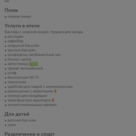
км.
Пляж
первая линия
Услуги в отеле
Бассейн с морской водой, терраса для загара.
ресторан
кафе/бар
открытый бассейн
крытый бассейн
конференц-зал/банкетный зал
бизнес-центр
автостоянка
прокат автомобилей
сейф
бесплатный Wi-Fi
прачечная
удобства для людей с инвалидностью
размещение с животными
номера для некурящих
трансфер в/из аэропорта
оплата платежными картами
Для детей
детский бассейн
няня
Развлечение и спорт