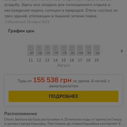
усадьбу. Здесь все создано для полноценного отдыха и
наслаждения морем, солнцем и природой. Отель состоит из
трех зданий, утопающих в пышной зелени парка.
// Обновлено 20 марта 2023
График цен
вт
ср
чт
пт
сб
вс
пн
вт
ср
11
12
13
14
15
16
17
18
19
Август
155 538 грн
Туры от
за двоих, 6 ночей, c
авиаперелетом
ПОДРОБНЕЕ
Расположение
Отель Senhora da Guia расположен в 10 минутах езды от крепости Гиншу
и центра города Кашкайш. Расстояние до пляжа Кашкайша составляет 4