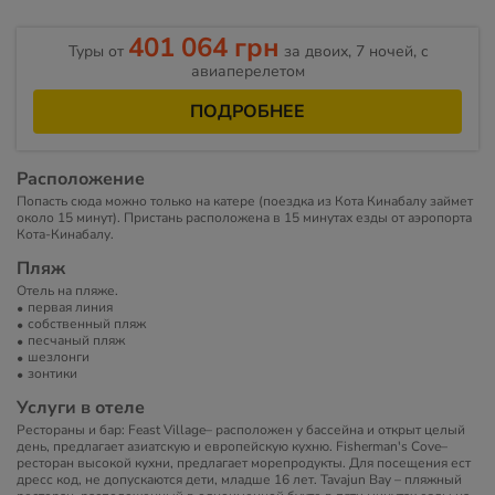
401 064 грн
Туры от
за двоих, 7 ночей, c
авиаперелетом
ПОДРОБНЕЕ
Расположение
Попасть сюда можно только на катере (поездка из Кота Кинабалу займет
около 15 минут). Пристань расположена в 15 минутах езды от аэропорта
Кота-Кинабалу.
Пляж
Отель на пляже.
первая линия
собственный пляж
песчаный пляж
шезлонги
зонтики
Услуги в отеле
Рестораны и бар: Feast Village– расположен у бассейна и открыт целый
день, предлагает азиатскую и европейскую кухню. Fisherman's Cove–
ресторан высокой кухни, предлагает морепродукты. Для посещения ест
дресс код, не допускаются дети, младше 16 лет. Tavajun Bay – пляжный