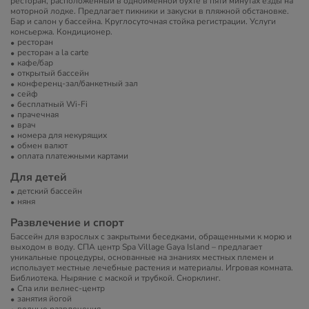
ресторан, расположенный в одноименной бухте в пяти минутах езды на
моторной лодке. Предлагает пикники и закуски в пляжной обстановке.
Бар и салон у бассейна. Круглосуточная стойка регистрации. Услуги
консьержа. Кондиционер.
ресторан
ресторан a la carte
кафе/бар
открытый бассейн
конференц-зал/банкетный зал
сейф
бесплатный Wi-Fi
прачечная
врач
номера для некурящих
обмен валют
оплата платежными картами
Для детей
детский бассейн
няня
Развлечение и спорт
Бассейн для взрослых с закрытыми беседками, обращенными к морю и
выходом в воду. СПА центр Spa Village Gaya Island – предлагает
уникальные процедуры, основанные на знаниях местных племен и
использует местные лечебные растения и материалы. Игровая комната.
Библиотека. Ныряние с маской и трубкой. Снорклинг.
Спа или велнес-центр
занятия йогой