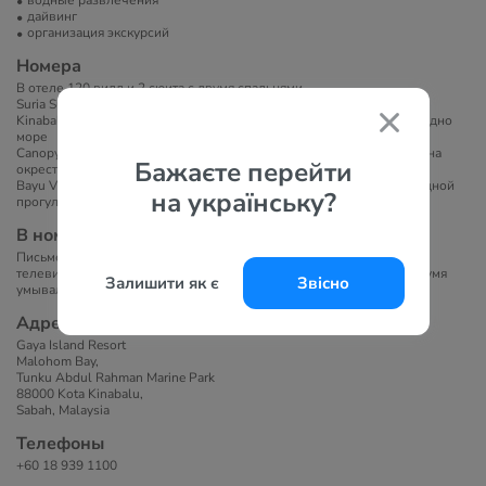
водные развлечения
дайвинг
организация экскурсий
Номера
В отеле 120 вилл и 2 сюита с двумя спальнями.
Suria Suite - 188 кв.м, двухуровневые номера.
Kinabalu Villa - 47 кв.м, имеют лучшие виды на курорте, из вилл видно
море
Canopy Villa - 47 кв.м, имеют уединенное расположение с видами на
Бажаєте перейти
окрестности.
Bayu Villa - 47 кв.м, расположены на холме на расстоянии пешеходной
на українську?
прогулки к пляжу.
В номерах
Письменный стол, сейф, плазменный телевизор со спутниковым
телевидением, большую открытую ванную с большой ванной и двумя
Залишити як є
Звісно
умывальниками, открытую веранду с лежанкой.
Адрес
Gaya Island Resort
Malohom Bay,
Tunku Abdul Rahman Marine Park
88000 Kota Kinabalu,
Sabah, Malaysia
Телефоны
+60 18 939 1100