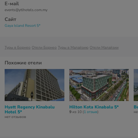
Е-маil
events@ytlhotels.com.my
Сайт
Gaya Island Resort 5*
Туры в Борнео
Отели Борнео
Туры в Малайзию
Отели Малайзии
Похожие отели
Hyatt Regency Kinabalu
Hilton Kota Kinabalu 5*
Bo
Hotel 5*
9
из 10 (
1 отзыв
)
не
нет отзывов