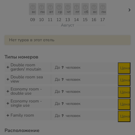
вс
пн
вт
ср
чт
пт
сб
вс
пн
09
10
11
12
13
14
15
16
17
Август
Нет туров в этот отель
Типы номеров
Double room
До
человек
Цена
garden/ moutain
Double room sea
До
человек
Цена
view
Economy room -
До
человек
Цена
double use
Economy room -
До
человек
Цена
single use
Family room
До
человек
Цена
Расположение