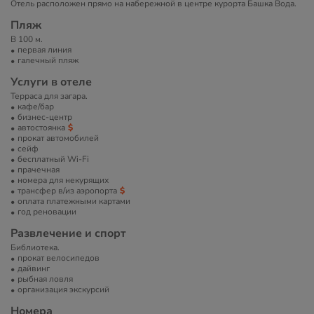
Отель расположен прямо на набережной в центре курорта Башка Вода.
Пляж
В 100 м.
первая линия
галечный пляж
Услуги в отеле
Терраса для загара.
кафе/бар
бизнес-центр
автостоянка
прокат автомобилей
сейф
бесплатный Wi-Fi
прачечная
номера для некурящих
трансфер в/из аэропорта
оплата платежными картами
год реновации
Развлечение и спорт
Библиотека.
прокат велосипедов
дайвинг
рыбная ловля
организация экскурсий
Номера