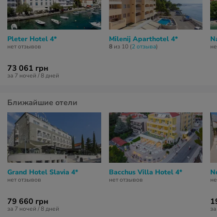
Pleter Hotel 4*
Milenij Aparthotel 4*
Na
нет отзывов
8
из 10 (
2 отзывa
)
не
73 061 грн
за 7 ночей / 8 дней
Ближайшие отели
Grand Hotel Slavia 4*
Bacchus Villa Hotel 4*
N
нет отзывов
нет отзывов
не
79 660 грн
1
за 7 ночей / 8 дней
за