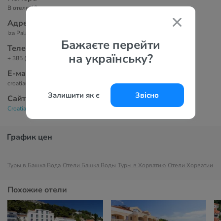
В отеле 18 номеров.
Адрес
Iza Palaca 1, 21320, Baska Voda
Бажаєте перейти
Телефоны
на українську?
+ 385 (0)21 695 900
Е-маil
croatia@orvas.hr
Залишити як є
Звісно
Сайт
Croatia Hotel 4*
График цен
Туры в Башка Вода
Отели Башка Воды
Туры в Хорватию
Отели Хорватии
Похожие отели