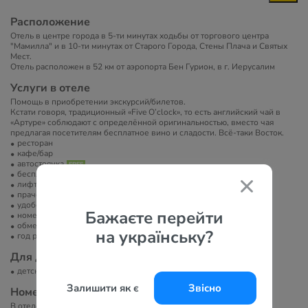
Расположение
Отель в центре города в 5-ти минутах ходьбы от торгового центра
"Мамилла" и в 10-ти минутах от Старого Города, Стены Плача и Святых
Мест.
Отель расположен в 52 км от аэропорта Бен Гурион, в г. Иерусалим
Услуги в отеле
Помощь в приобретении экскурсий/билетов.
Кстати говоря, традиционный «Five O’clock», то есть английский чай в
«Артуре» соблюдают с определённой оригинальностью, вместо чая
предлагая посетителям бесплатное вино и сладости. Всё-таки Восток.
ресторан
кафе/бар
автостоянка
бесплатный Wi-Fi
лифт
прачечная
удобства для людей с инвалидностью
Бажаєте перейти
номера для некурящих
обмен валют
на українську?
год реновации
Для детей
детские стульчики в ресторане
Залишити як є
Звісно
Номера
В отеле 54 номера.