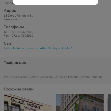
Standard Room
Адрес
13 Dorot Rishonim St,
Jerusalem
Телефоны
Tel: +972-3-5425555,
Fax: +972-3-7608920
Сайт
Arthur Hotel Jerusalem, an Atlas Boutique Hotel 4*
График цен
Туры в Иерусалим
Отели Иерусалима
Туры в Израиль
Отели Израиля
Похожие отели