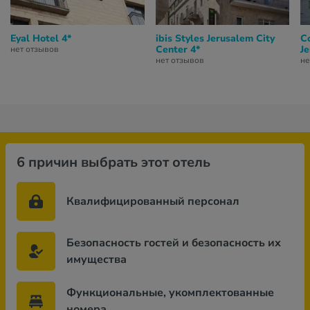
Eyal Hotel 4*
ibis Styles Jerusalem City
C
Center 4*
J
нет отзывов
нет отзывов
не
6 причин выбрать этот отель
Квалифицированный персонал
Безопасность гостей и безопасность их
имущества
Функциональные, укомплектованные
номера