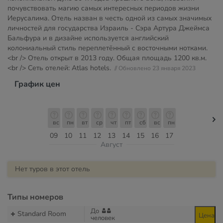
почувствовать магию самых интересных периодов жизни
Иерусалима. Отель назван в честь одной из самых значимых
личностей для государства Израиль - Сэра Артура Джеймса
Бальфура и в дизайне используется английский
колониальный стиль переплетённый с восточными нотками.
<br /> Отель открыт в 2013 году. Общая площадь 1200 кв.м.
<br /> Сеть отелей: Atlas hotels.
// Обновлено 23 января 2023
График цен
вс
пн
вт
ср
чт
пт
сб
вс
пн
09
10
11
12
13
14
15
16
17
Август
Нет туров в этот отель
Типы номеров
До
Standard Room
Цена
человек