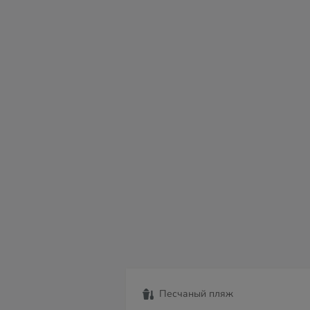
сб
вс
пн
вт
ср
чт
пт
08
09
10
11
12
13
14
Песчаный пляж