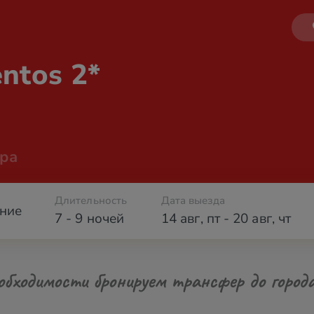
ntos 2*
ра
Длительность
Дата выезда
ние
7 - 9 ночей
14 авг
,
пт
-
20 авг
,
чт
обходимости бронируем трансфер до город