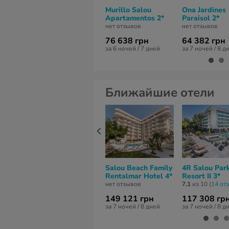
Murillo Salou
Ona Jardines
Apartamentos 2*
Paraisol 2*
нет отзывов
нет отзывов
76 638 грн
64 382 грн
за 6 ночей / 7 дней
за 7 ночей / 8 д
Ближайшие отели
Salou Beach Family
4R Salou Par
Rentalmar Hotel 4*
Resort II 3*
нет отзывов
7,1
из 10 (
14 от
149 121 грн
117 308 гр
за 7 ночей / 8 дней
за 7 ночей / 8 д