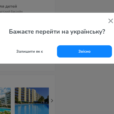
ля детей
детский бассейн
омера
e Bedroom Apartment, Two
droom Apartment
Бажаєте перейти на українську?
дрес
lle Carles Buigas, 40-42 Salou
rragona 43840 Spain
Залишити як є
Звісно
елефоны
l .977 38 33 10
x.977 38 30 73