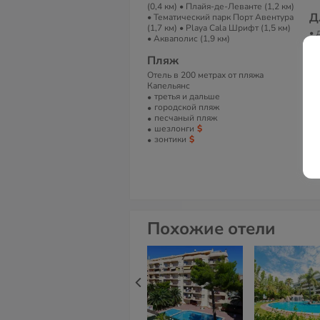
(0,4 км) • Плайя-де-Леванте (1,2 км)
Д
• Тематический парк Порт Авентура
(1,7 км) • Playa Cala Шрифт (1,5 км)
• Акваполис (1,9 км)
Н
Пляж
On
Отель в 200 метрах от пляжа
Be
Капельянс
третья и дальше
А
городской пляж
Ca
песчаный пляж
Ta
шезлонги
зонтики
Т
Te
Fa
Похожие отели