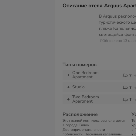
Описание отеля Arquus Apar
В Arquus располо
туристического це
пляжа Капельянс,
светящейся фонт
// Обновлено 13 мар
Типы номеров
One Bedroom
До
ч
Apartment
Studio
До
ч
Two Bedroom
До
ч
Apartment
Расположение
У
Этот жилой комплекс располагается
Те
в городе Салоу.
хр
Достопримечательности
в 
поблизости: Песчаный капелланы