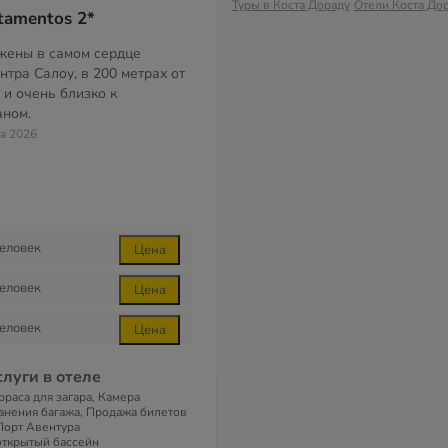
Туры в Коста Дораду
Отели Коста До
tamentos 2*
жены в самом сердце
нтра Салоу, в 200 метрах от
 и очень близко к
аном.
та 2026
еловек
Цена
еловек
Цена
еловек
Цена
слуги в отеле
рраса для загара, Камера
анения багажа, Продажа билетов
Порт Авентура
открытый бассейн