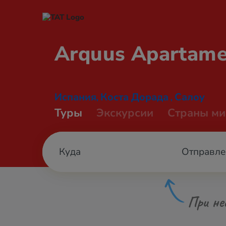
Arquus
Apartame
Испания
Коста Дорада
Салоу
,
,
Туры
Экскурсии
Страны ми
Отправле
При не