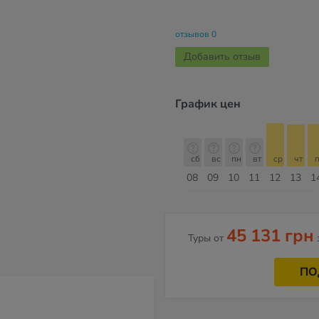
отзывов 0
Добавить отзыв
График цен
сб
вс
пн
вт
ср
чт
пт
сб
сб
вс
пн
вт
ср
чт
п
15
16
17
18
19
20
21
22
08
09
10
11
12
13
1
Август
45 131 грн
Туры от
ПО