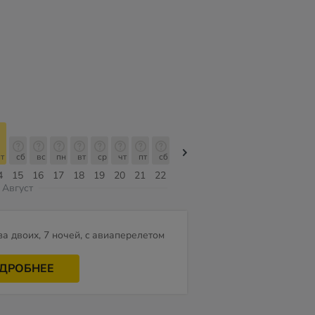
т
сб
вс
пн
вт
ср
чт
пт
сб
сб
вс
пн
вт
ср
чт
4
15
16
17
18
19
20
21
22
08
09
10
11
12
13
Август
за двоих, 7 ночей, c авиаперелетом
ДРОБНЕЕ