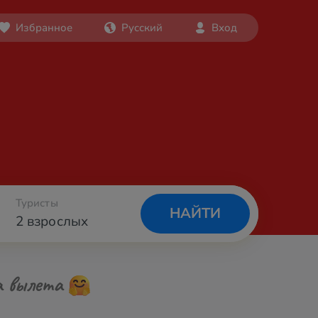
Избранное
Русский
Вход
Туристы
НАЙТИ
2 взрослых
а вылета