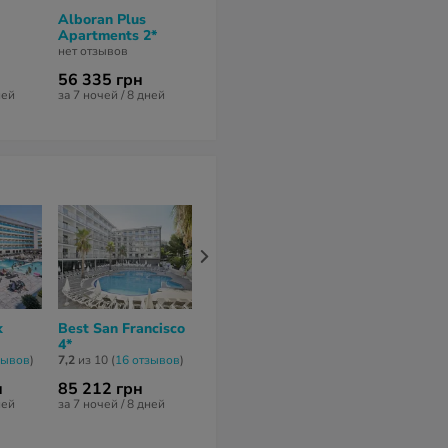
Alboran Plus
Cye Salou
Iris Bahia Do
Apartments 2*
Apartaments 2*
Apartments 
нет отзывов
нет отзывов
нет отзывов
56 335 грн
93 277 грн
70 431 грн
ней
за 7 ночей / 8 дней
за 7 ночей / 8 дней
за 7 ночей / 8 
k
Best San Francisco
Best San Diego 4*
4R Salou Par
4*
Resort I 4*
7,7
из 10 (
12 отзывов
)
зывов
)
7,2
из 10 (
16 отзывов
)
6,3
из 10 (
42 от
н
85 212 грн
107 883 грн
103 306 гр
ней
за 7 ночей / 8 дней
за 7 ночей / 8 дней
за 7 ночей / 8 