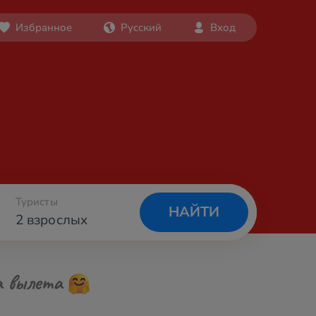
Избранное
Русский
Вход
Туристы
НАЙТИ
2 взрослых
а вылета