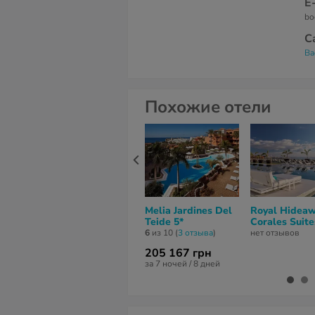
Е
bo
С
Ba
Похожие отели
Melia Jardines Del
Royal Hidea
Teide 5*
Corales Suite
6
из 10 (
3 отзывa
)
нет отзывов
205 167 грн
за 7 ночей / 8 дней