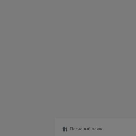
пн
вт
ср
чт
пт
сб
в
10
11
12
13
14
15
16
Песчаный пляж