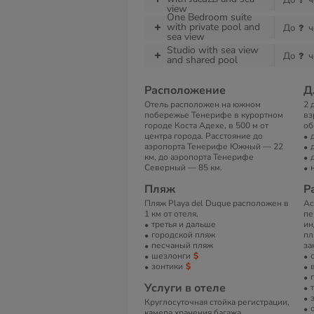
До
ч
view
One Bedroom suite
with private pool and
До
ч
sea view
Studio with sea view
До
ч
and shared pool
Расположение
Д
Отель расположен на южном
2 
побережье Тенерифе в курортном
вз
городе Коста Адехе, в 500 м от
об
центра города. Расстояние до
аэропорта Тенерифе Южный — 22
км, до аэропорта Тенерифе
Северный — 85 км.
Пляж
Р
Пляж Playa del Duque расположен в
Ac
1 км от отеля.
пе
третья и дальше
ин
городской пляж
пл
песчаный пляж
за
шезлонги
зонтики
Услуги в отеле
Круглосуточная стойка регистрации,
камера хранения багажа,