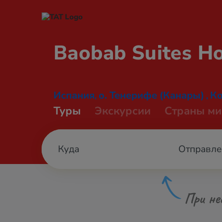
Baobab Suites
Ho
Испания
о. Тенерифе (Канары)
Ко
,
,
Туры
Экскурсии
Страны ми
Отправле
При не