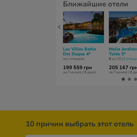
Ближайшие отели
Las Villas Bahia
Melia Jardine
Del Duque 4*
Teide 5*
нет отзывов
6
из 10 (
3 отзыв
199 559 грн
205 167 гр
за 7 ночей / 8 дней
за 7 ночей / 8 д
10 причин выбрать этот отель