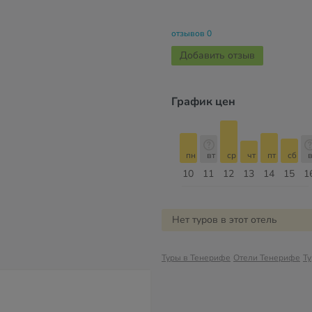
отзывов 0
Добавить отзыв
График цен
с
пн
вт
ср
чт
пт
сб
вс
пн
пн
вт
ср
чт
пт
сб
в
17
18
19
20
21
22
23
24
10
11
12
13
14
15
1
Август
Нет туров в этот отель
Туры в Тенерифе
Отели Тенерифе
Т