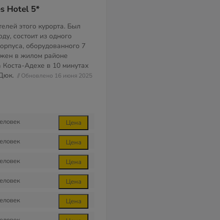
s Hotel 5*
елей этого курорта. Был
оду, состоит из одного
корпуса, оборудованного 7
ожен в жилом районе
а Коста-Адехе в 10 минутах
 Дюк.
// Обновлено 16 июня 2025
еловек
Цена
еловек
Цена
еловек
Цена
еловек
Цена
еловек
Цена