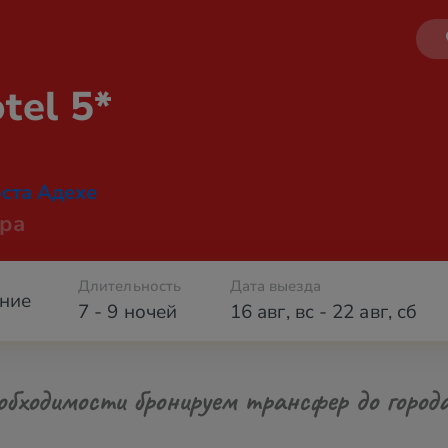
tel 5*
ста Адехе
ра
Длительность
Дата выезда
ние
7 - 9 ночей
16 авг
,
вс
-
22 авг
,
сб
обходимости бронируем трансфер до город