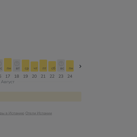
с
пн
вт
ср
чт
пт
сб
вс
пн
пн
вт
ср
чт
пт
сб
6
17
18
19
20
21
22
23
24
10
11
12
13
14
15
Август
уры в Испанию
Отели Испании