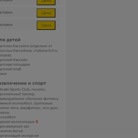
еловек
Цена
еловек
Цена
еловек
Цена
ля детей
детских бассейна (отдельно от
рослых бассейнов, глубина 0,4 м,
огрев).
детский бассейн
детская площадка
детский клуб
няня
азвлечение и спорт
tivate Sports Club, пилатес,
рсональный тренер,
дивидуальное обучение фитнесу,
яжный воллейбол, групповые
нятия: йога, аквафитнес, пол дэнс.
сквош
волейбол
прокат велосипедов
тренажерный зал
занятия йогой
организация экскурсий