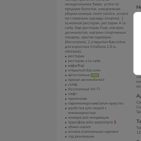
экскурсионное бюро, услги по
Н
продаже билетов, ежедневная
уборка номера, room service, услуги
В 
по глажению одежды (платно), 1
ви
основной ресторан, ресторан A la
В
carte, бар-ресторан Fuel, магазин
деликатесов, магазин спортивных
Сп
товаров, крытая парковка
те
(бесплатно), 2 открытых бассейна
ут
для взрослых (глубина 1,5 м.,
об
обогрев).
СВ
ресторан
ма
ресторан a la carte
хо
кафе/бар
ва
открытый бассейн
se
автостоянка
еж
прокат автомобилей
еж
сейф
не
бесплатный Wi-Fi
лифт
А
прачечная
Ca
парикмахерская/салон красоты
Co
удобства для людей с
Sp
инвалидностью
номера для некурящих
Т
трансфер в/из аэропорта
обмен валют
Te
оплата платежными картами
12
год реновации