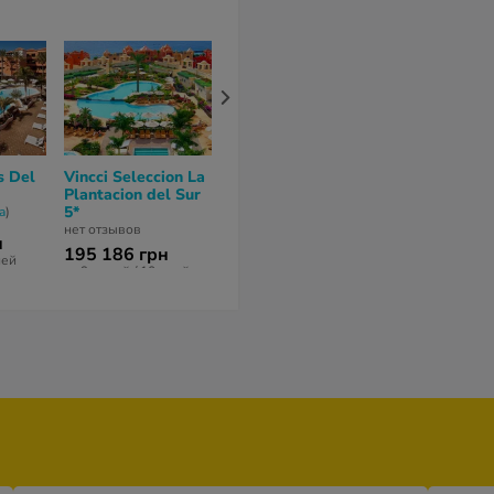
s Del
Vincci Seleccion La
Gran Hotel Bahia
Gran Tacand
Plantacion del Sur
del Duque Resort
Wellness & R
5*
5*
Costa Adeje 
a
)
нет отзывов
8,9
из 10 (
8 отзывов
)
8
из 10 (
2 отзы
н
195 186 грн
258 611 грн
247 098 гр
ней
за 9 ночей / 10 дней
за 9 ночей / 10 дней
за 9 ночей / 10