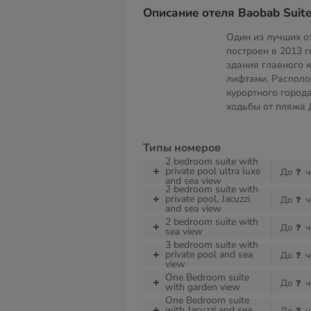
Описание отеля Baobab Suite
Один из лучших от
построен в 2013 г
здания главного 
лифтами. Распол
курортного город
ходьбы от пляжа
Типы номеров
2 bedroom suite with
private pool ultra luxe
До
ч
and sea view
2 bedroom suite with
private pool, Jacuzzi
До
ч
and sea view
2 bedroom suite with
До
ч
sea view
3 bedroom suite with
private pool and sea
До
ч
view
One Bedroom suite
До
ч
with garden view
One Bedroom suite
with Jacuzzi and sea