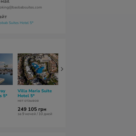
-маil
oking@baobabsuites.com
айт
obab Suites Hotel 5*
way
Villa Maria Suite
Hard Rock Hotel
Mediterrane
s 5*
Hotel 5*
Tenerife 5*
Palace 5*
нет отзывов
нет отзывов
8,1
из 10 (
14 от
249 105 грн
213 264 грн
171 148 гр
за 9 ночей / 10 дней
за 7 ночей / 8 дней
за 7 ночей / 8 