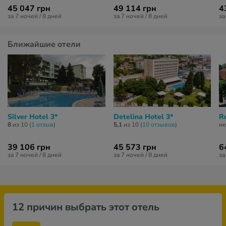
45 047 грн
49 114 грн
4
за 7 ночей / 8 дней
за 7 ночей / 8 дней
за
Ближайшие отели
Silver Hotel 3*
Detelina Hotel 3*
R
8
из 10 (
1 отзыв
)
5,1
из 10 (
10 отзывов
)
не
39 106 грн
45 573 грн
6
за 7 ночей / 8 дней
за 7 ночей / 8 дней
за
12 причин выбрать этот отель