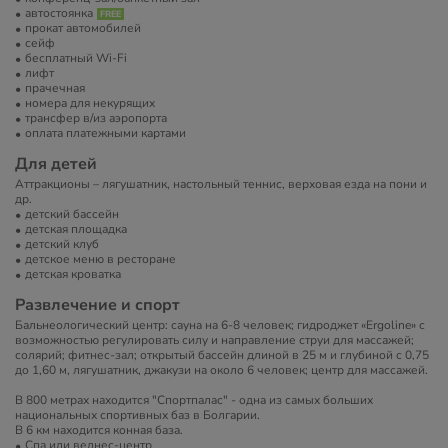
автостоянка
прокат автомобилей
сейф
бесплатный Wi-Fi
лифт
прачечная
номера для некурящих
трансфер в/из аэропорта
оплата платежными картами
Для детей
Аттракционы – лягушатник, настольный теннис, верховая езда на пони и
др.
детский бассейн
детская площадка
детский клуб
детское меню в ресторане
детская кроватка
Развлечение и спорт
Бальнеологический центр: сауна на 6-8 человек; гидроджет «Ergoline» с
возможностью регулировать силу и направление струи для массажей;
солярий; фитнес-зал; открытый бассейн длиной в 25 м и глубиной с 0,75
до 1,60 м, лягушатник, джакузи на около 6 человек; центр для массажей.
В 800 метрах находится "Спортпалас" - одна из самых больших
национальных спортивных баз в Болгарии.
В 6 км находится конная база.
Спа или велнес-центр