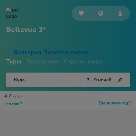
Bellevue 3*
Болгария
Золотые пески
,
,
Туры
Экскурсии
Страны мира
Куда
7
-
9
ночей
4,7
из 10
Где купить тур?
отзывов 2