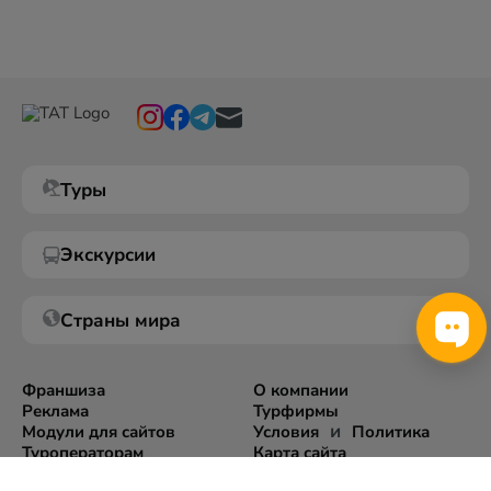
Туры
Экскурсии
Страны мира
Франшиза
О компании
Реклама
Турфирмы
и
Модули для сайтов
Условия
Политика
Туроператорам
Карта сайта
Экспорт информации