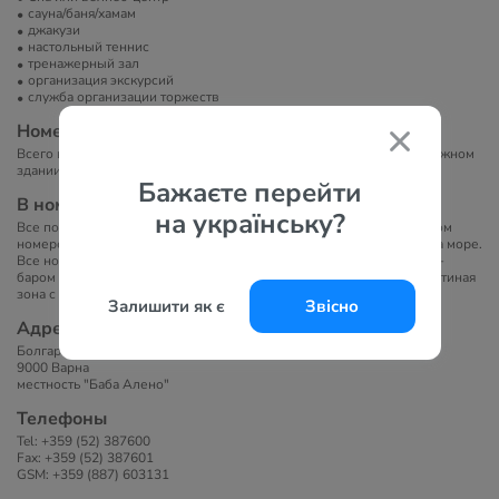
сауна/баня/хамам
джакузи
настольный теннис
тренажерный зал
организация экскурсий
служба организации торжеств
Номера
Всего в отеле 69 номеров и апартаментов, расположенных в 4-этажном
здании.
Бажаєте перейти
В номерах
на українську?
Все помещения отеля Bellevue оснащены кондиционером. В каждом
номере есть балкон, с большинства из которых открывается вид на море.
Все номера оснащены телевизором с кабельными каналами, мини-
баром и письменным столом. В некоторых номерах обустроена гостиная
зона с диваном.
Залишити як є
Звісно
Адрес
Болгария
9000 Варна
местность "Баба Алено"
Телефоны
Tel: +359 (52) 387600
Fax: +359 (52) 387601
GSM: +359 (887) 603131