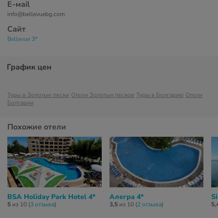
Е-маil
info@bellevuebg.com
Сайт
Bellevue 3*
График цен
Туры в Золотые пески
Отели Золотых песков
Туры в Болгарию
Отели
Болгарии
Похожие отели
BSA Holiday Park Hotel 4*
Алегра 4*
Si
5
из 10 (
3 отзывa
)
3,5
из 10 (
2 отзывa
)
5,