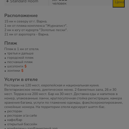
Standard Room
Цена
человек
Расположение
15 км к северу от г. Варна.
1 км от пляжа комплекса "Журналист".
2 км к югу от курорта "Золотые пески".
21 км от аэропорта - Варна.
Пляж
Пляж в 1 км от отеля.
третья и дальше
городской пляж
песчаный пляж
шезлонги
зонтики
Услуги в отеле
Ресторан на 120 мест, европейская и национальная кухня.
Вегетарианское меню, диетическое меню. 2 банкетных зала, 26 и 30
мест. Терраса на 200 мест. Бар на 30 мест. Доставка еды и напитков в
номер, упакованные ланчи, круглосуточная стойка регистрации, камера
хранения багажа, услуги по глажению одежды, факс/ксерокопирование,
семейные номера. На территории отеля курсирует шаттл-бас.
ресторан
ресторан a la carte
кафе/бар
открытый бассейн
конференц-зал/банкетный зал