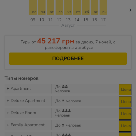
вс
пн
вт
ср
чт
пт
сб
вс
пн
09
10
11
12
13
14
15
16
17
Август
45 217 грн
Туры от
за двоих, 7 ночей, с
трансфером на автобусе
ПОДРОБНЕЕ
Типы номеров
До
Apartment
Цена
человек
Deluxe Apartment
До
человек
Цена
До
Deluxe Room
Цена
человек
Family Apartment
До
человек
Цена
До