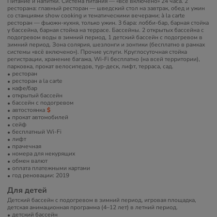
Питание и напитки. Система питания — «всё включено» 24 часа. 2
ресторана: главный ресторан — шведский стол на завтрак, обед и ужин
со станциями show cooking и тематическими вечерами; à la carte
ресторан — фьюжн-кухня, только ужин. 3 бара: лобби-бар, барная стойка
у бассейна, барная стойка на террасе. Бассейны. 2 открытых бассейна с
подогревом воды в зимний период, 1 детский бассейн с подогревом в
зимний период. Зона солярия, шезлонги и зонтики (бесплатно в рамках
системы «всё включено»). Прочие услуги. Круглосуточная стойка
регистрации, хранение багажа, Wi-Fi бесплатно (на всей территории),
парковка, прокат велосипедов, тур-деск, лифт, терраса, сад.
ресторан
ресторан a la carte
кафе/бар
открытый бассейн
бассейн с подогревом
автостоянка
прокат автомобилей
сейф
бесплатный Wi-Fi
лифт
прачечная
номера для некурящих
обмен валют
оплата платежными картами
год реновации: 2019
Для детей
Детский бассейн с подогревом в зимний период, игровая площадка,
детская анимационная программа (4–12 лет) в летний период.
детский бассейн