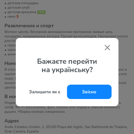
детская площадка
детский клуб
детская кроватка
няня
Развлечение и спорт
Фитнес-центр. Вечерняя анимационная программа: живые шоу,
концерты, музыкальные вечера. Прокат велосипедов. Несколько полей
для гольфа — в непосредственной близости от отеля.
прокат велосипедов
тренажерный зал
анимация
Бажаєте перейти
Номера
на українську?
В отеле 274 номера, расположенных в главном семиэтажном корпусе и
одноэтажном корпусе у сада. Категории: Double Room — вид на сад или
море, балкон или терраса; Family Room — до 4 гостей. Все номера
выполнены в современном стиле с элегантным освещением и светлой
цветовой палитрой.
Залишити як є
Звісно
В номерах
Индивидуальный кондиционер, спутниковое ТВ, мини-холодильник,
сейф, Wi-Fi (бесплатно), фен, балкон или терраса. Ванная комната с
душем. Уборка номера: ежедневно.
Адрес
Avda. Estados Unidos, 1, 35100 Playa del Inglés, San Bartolomé de Tirajana,
Gran Canaria, España