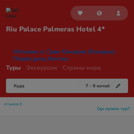
Riu Palace Palmeras
Hotel 4*
Испания
о. Гран Канария (Канары)
,
,
Плайя дель Инглес
Туры
Экскурсии
Страны мира
Куда
7
-
9
ночей
отзывов 0
Где купить тур?