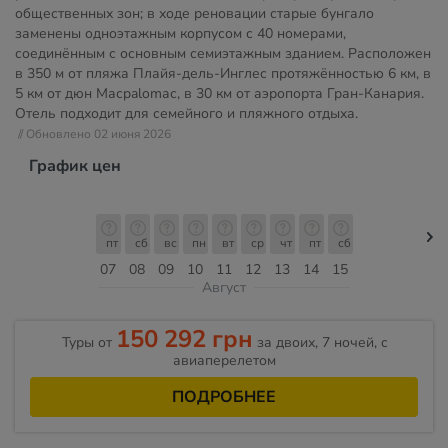
общественных зон; в ходе реновации старые бунгало
заменены одноэтажным корпусом с 40 номерами,
соединённым с основным семиэтажным зданием. Расположен
в 350 м от пляжа Плайя-дель-Инглес протяжённостью 6 км, в
5 км от дюн Масpalomас, в 30 км от аэропорта Гран-Канария.
Отель подходит для семейного и пляжного отдыха.
// Обновлено 02 июня 2026
График цен
пт
сб
вс
пн
вт
ср
чт
пт
сб
07
08
09
10
11
12
13
14
15
Август
150 292 грн
Туры от
за двоих, 7 ночей, c
авиаперелетом
ПОДРОБНЕЕ