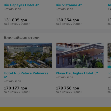
Riu Papayas Hotel 4*
Riu Vistamar 4*
Ab
нет отзывов
нет отзывов
7
и
131 805 грн
130 354 грн
1
за 8 ночей / 9 дней
за 8 ночей / 9 дней
за
Ближайшие отели
Hotel Riu Palace Palmeras
Playa Del Ingles Hotel 3*
Eo
4*
нет отзывов
не
нет отзывов
170 177 грн
179 756 грн
1
за 7 ночей / 8 дней
за 7 ночей / 8 дней
за