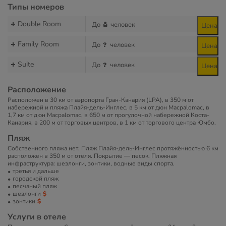
Типы номеров
Double Room
До
человек
Цена
Family Room
До
человек
Цена
Suite
До
человек
Цена
Расположение
Расположен в 30 км от аэропорта Гран-Канария (LPA), в 350 м от
набережной и пляжа Плайя-дель-Инглес, в 5 км от дюн Масpalomас, в
1,7 км от дюн Масpalomас, в 650 м от прогулочной набережной Коста-
Канария, в 200 м от торговых центров, в 1 км от торгового центра Юмбо.
Пляж
Собственного пляжа нет. Пляж Плайя-дель-Инглес протяжённостью 6 км
расположен в 350 м от отеля. Покрытие — песок. Пляжная
инфраструктура: шезлонги, зонтики, водные виды спорта.
третья и дальше
городской пляж
песчаный пляж
шезлонги
зонтики
Услуги в отеле