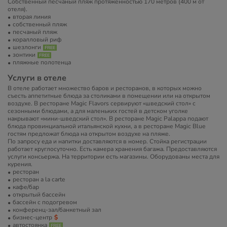
Собственный песчаный пляж протяженностью 170 метров (400 м от
отеля).
вторая линия
собственный пляж
песчаный пляж
коралловый риф
шезлонги
зонтики
пляжные полотенца
Услуги в отеле
В отеле работает множество баров и ресторанов, в которых можно
съесть аппетитные блюда за столиками в помещении или на открытом
воздухе. В ресторане Magic Flavors сервируют «шведский стол» с
сезонными блюдами, а для маленьких гостей в детском уголке
накрывают «мини-шведский стол». В ресторане Magic Palappa подают
блюда провинциальной итальянской кухни, а в ресторане Magic Blue
гостям предложат блюда на открытом воздухе на пляже.
По запросу еда и напитки доставляются в номер. Стойка регистрации
работает круглосуточно. Есть камера хранения багажа. Предоставляются
услуги консьержа. На территории есть магазины. Оборудованы места для
курения.
ресторан
ресторан a la carte
кафе/бар
открытый бассейн
бассейн с подогревом
конференц-зал/банкетный зал
бизнес-центр
автостоянка