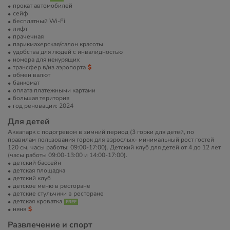
прокат автомобилей
сейф
бесплатный Wi-Fi
лифт
прачечная
парикмахерская/салон красоты
удобства для людей с инвалидностью
номера для некурящих
трансфер в/из аэропорта
обмен валют
банкомат
оплата платежными картами
большая територия
год реновации: 2024
Для детей
Аквапарк с подогревом в зимний период (3 горки для детей, по
правилам пользования горок для взрослых- минимальный рост гостей
120 см, часы работы: 09:00-17:00). Детский клуб для детей от 4 до 12 лет
(часы работы 09:00-13:00 и 14:00-17:00).
детский бассейн
детская площадка
детский клуб
детское меню в ресторане
детские стульчики в ресторане
детская кроватка
няня
Развлечение и спорт