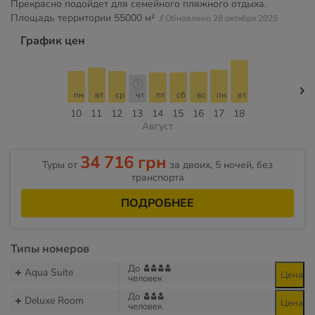
Прекрасно подойдет для семейного пляжного отдыха.
Площадь территории
55000 м²
// Обновлено 28 октября 2025
График цен
пн
вт
ср
чт
пт
сб
вс
пн
вт
10
11
12
13
14
15
16
17
18
Август
34 716 грн
Туры от
за двоих, 5 ночей, без
транспорта
ПОДРОБНЕЕ
Типы номеров
До
Aqua Suite
Цена
человек
До
Deluxe Room
Цена
человек