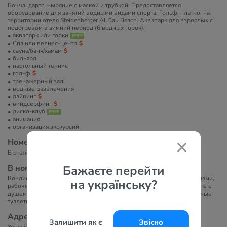
Бочча, дартс, ныряние с маской и трубкой. Предоставляется
оборудование для занятий водными видами спорта. Гольф: платно, на
территории отеля Steigenberger Al Dau Beach. Аквапарк для взрослых с
подогревом в зимний период (6 водных горок).
аквапарк или горки
Спа или велнес-центр
сауна/баня/хамам
бильярд
настольный теннис
гольф
тренажерный зал
водные развлечения
дайвинг
виндсерфинг
диско-клуб
анимация
организация экскурсий
Номера
В отеле 715 номеров.
Бажаєте перейти
В номерах
Кондиционер, телевизор с плоским экраном и спутниковыми каналами,
на українську?
рабочий стол, шкаф, сейф, мини-бар. В собственной ванной комнате с
душем или ванной есть фен, тапочки, халаты, полотенца и бесплатные
туалетно-косметические принадлежности.
Адрес
Залишити як є
Звісно