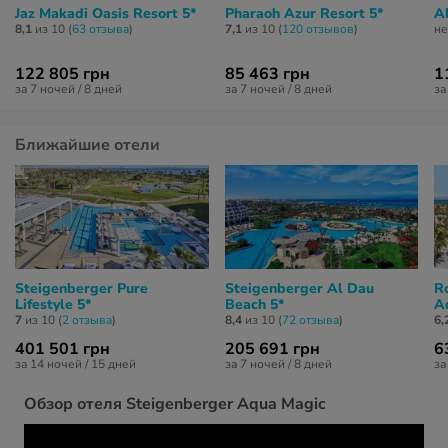
Jaz Makadi Oasis Resort 5*
Pharaoh Azur Resort 5*
A
8,1
из 10 (
63 отзывa
)
7,1
из 10 (
120 отзывов
)
не
122 805 грн
85 463 грн
1
за 7 ночей / 8 дней
за 7 ночей / 8 дней
за
Ближайшие отели
Steigenberger Pure
Steigenberger Al Dau
R
Lifestyle 5*
Beach 5*
A
7
из 10 (
2 отзывa
)
8,4
из 10 (
72 отзывa
)
6,
401 501 грн
205 691 грн
6
за 14 ночей / 15 дней
за 7 ночей / 8 дней
за
Обзор отеля Steigenberger Aqua Magic