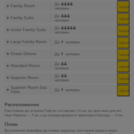
До
Family Room
Цена
человек
До
Family Suite
Цена
человек
До
Junior Family Suite
Цена
человек
Large Family Room
До
человек
Цена
Ocean Deluxe
До
человек
Цена
До
Standard Room
Цена
человек
До
Superior Room
Цена
человек
Superior Room Sea
До
человек
Цена
View
Расположение
Расстояние до острова Гифтун составляет 11 км, до пристани для яхт
Нью-Марина — 7 км, а до международного аэропорта Хургада — 3 км.
Пляж
Бесплатный трансфер до пляжа, кораллы, песчаный заход в море.