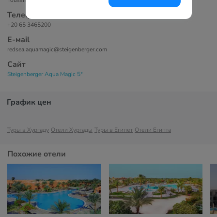
Youssif Afifi Road 84111, Hurghada, Egypt.
Телефоны
+20 65 3465200
Е-маil
redsea.aquamagic@steigenberger.com
Сайт
Steigenberger Aqua Magic 5*
График цен
Туры в Хургаду
Отели Хургады
Туры в Египет
Отели Египта
Похожие отели