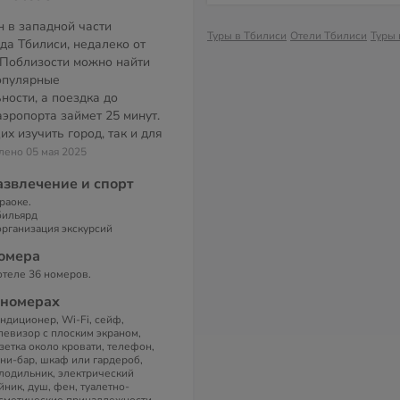
 в западной части
Туры в Тбилиси
Отели Тбилиси
Туры 
да Тбилиси, недалеко от
 Поблизости можно найти
опулярные
ности, а поездка до
эропорта займет 25 минут.
х изучить город, так и для
влено 05 мая 2025
азвлечение и спорт
раоке.
бильярд
организация экскурсий
омера
отеле 36 номеров.
 номерах
ндиционер, Wi-Fi, сейф,
левизор с плоским экраном,
зетка около кровати, телефон,
ни-бар, шкаф или гардероб,
лодильник, электрический
йник, душ, фен, туалетно-