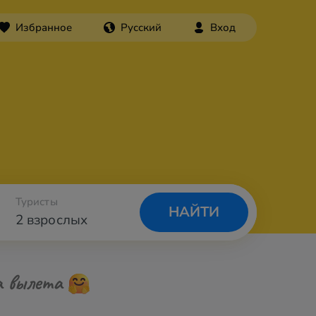
Избранное
Русский
Вход
Туристы
НАЙТИ
2 взрослых
а вылета