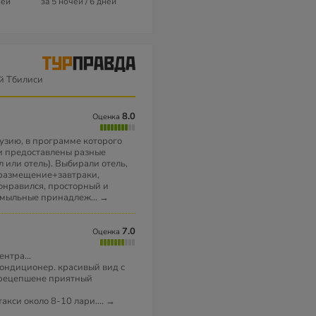
ней
за 5 ночей / 6 дней
за 7 ночей / 8 дней
за 5 ночей / 6 
й Тбилиси
8.0
Оценка
узию, в программе которого
ли предоставлены разные
 или отель). Выбирали отель,
 размещение+завтраки,
понравился, просторный и
а, мыльные принадлеж
...
→
7.0
Оценка
нтра...
Кондиционер. красивый вид с
а рецепшене приятный
такси около 8-10 лари.
...
→