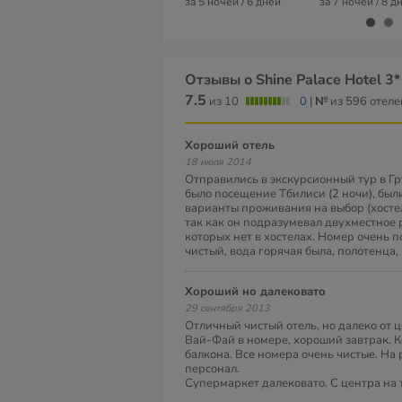
за 5 ночей / 6 дней
за 7 ночей / 8 д
Отзывы о Shine Palace Hotel 3*
7.5
из 10
0
|
№
из 596 отеле
хороший отель
18 июля 2014
Отправились в экскурсионный тур в Гр
было посещение Тбилиси (2 ночи), бы
варианты проживания на выбор (хостел
так как он подразумевал двухместное
которых нет в хостелах. Номер очень 
чистый, вода горячая была, полотенц
Хороший но далековато
29 сентября 2013
Отличный чистый отель, но далеко от це
Вай-Фай в номере, хороший завтрак. 
балкона. Все номера очень чистые. Н
персонал.
Супермаркет далековато. С центра на 