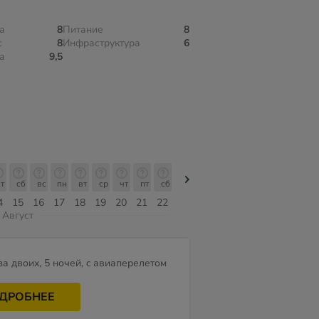
а
8
Питание
8
с
8
Инфраструктура
6
а
9,5
т
сб
вс
пн
вт
ср
чт
пт
сб
сб
вс
пн
вт
ср
чт
4
15
16
17
18
19
20
21
22
08
09
10
11
12
13
Август
за двоих, 5 ночей, c авиаперелетом
ДРОБНЕЕ