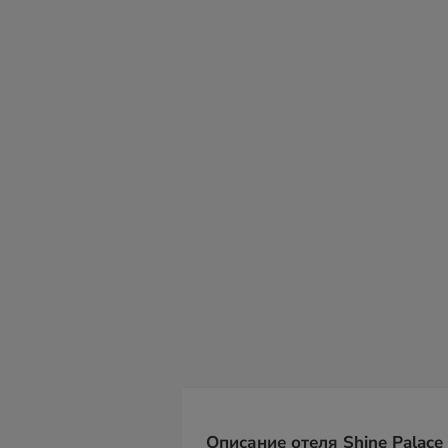
сб
вс
пн
вт
ср
чт
пт
08
09
10
11
12
13
14
Описание отеля Shine Palace 