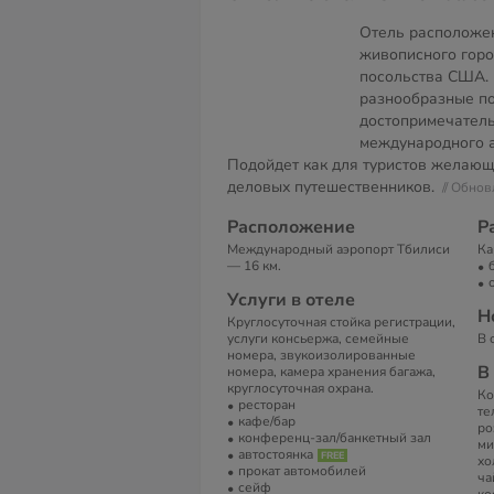
Отель расположен
живописного горо
посольства США.
разнообразные п
достопримечатель
международного а
Подойдет как для туристов желающи
деловых путешественников.
// Обно
Расположение
Р
Международный аэропорт Тбилиси
Ка
— 16 км.
Услуги в отеле
Н
Круглосуточная стойка регистрации,
услуги консьержа, семейные
В 
номера, звукоизолированные
В
номера, камера хранения багажа,
круглосуточная охрана.
Ко
ресторан
те
кафе/бар
ро
конференц-зал/банкетный зал
ми
автостоянка
хо
прокат автомобилей
ча
сейф