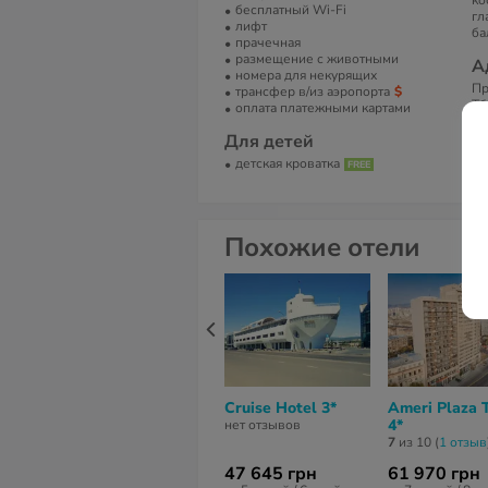
ко
бесплатный Wi-Fi
гл
лифт
ба
прачечная
размещение с животными
А
номера для некурящих
Пр
трансфер в/из аэропорта
Тб
оплата платежными картами
Т
Для детей
+9
детская кроватка
Похожие отели
Cruise Hotel 3*
Ameri Plaza T
4*
нет отзывов
7
из 10 (
1 отзыв
47 645 грн
61 970 грн