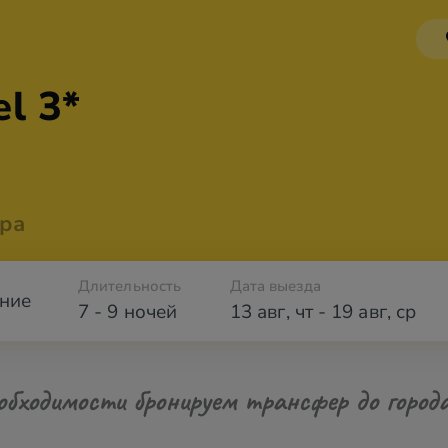
l 3*
ра
Длительность
Дата выезда
ние
7 - 9 ночей
13 авг
,
чт
-
19 авг
,
ср
обходимости бронируем трансфер до город