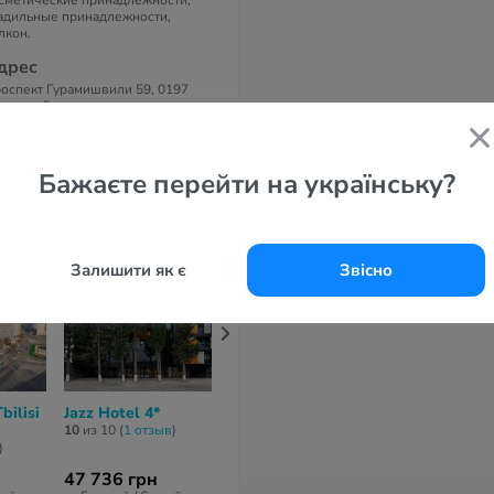
сметические принадлежности,
адильные принадлежности,
лкон.
дрес
оспект Гурамишвили 59, 0197
илиси, Грузия.
елефоны
95322654535
Бажаєте перейти на українську?
Залишити як є
Звісно
bilisi
Jazz Hotel 4*
City Avenue Hotel
Art Hotel Cl
4*
Monet 4*
10
из 10 (
1 отзыв
)
)
нет отзывов
нет отзывов
47 736 грн
52 190 грн
46 142 грн