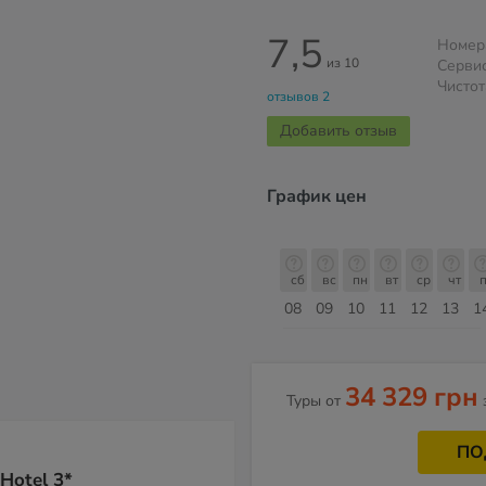
7,5
Номер
из 10
Серви
Чистот
отзывов 2
Добавить отзыв
График цен
сб
вс
пн
вт
ср
чт
пт
сб
сб
вс
пн
вт
ср
чт
п
15
16
17
18
19
20
21
22
08
09
10
11
12
13
1
Август
34 329 грн
Туры от
ПО
Hotel 3*