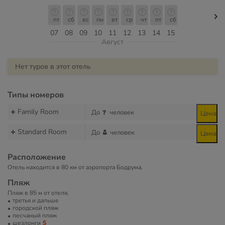
пт
сб
вс
пн
вт
ср
чт
пт
сб
07
08
09
10
11
12
13
14
15
Август
Нет туров в этот отель
Типы номеров
Family Room
До
человек
Цена
Standard Room
До
человек
Цена
Расположение
Отель находится в 80 км от аэропорта Бодрума.
Пляж
Пляж в 85 м от отеля.
третья и дальше
городской пляж
песчаный пляж
шезлонги