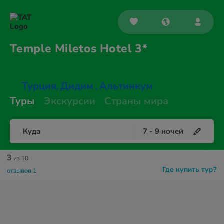
Temple Miletos
Hotel 3*
Турция
Дидим
Альтинкум
,
,
Туры
Экскурсии
Страны мира
Куда
7
-
9
ночей
3
из 10
Где купить тур?
отзывов 1