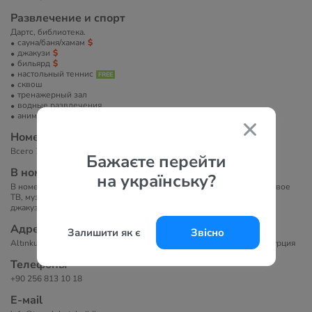
Развлечение и спорт
Дартс, библиотека.
сауна/баня/хамам
джакузи
бильярд
настольный теннис
сквош
тренажерный зал
водные развлечения
анимация
Номера
Всего 70 номеров. Отель состоит из одного 6-этажного здания.
Бажаєте перейти
В номерах
на українську?
В номерах представлено: индивидуальный кондиционер, спутниковое
ТВ, музыкальный канал, мини-бар (пустой), интернет, ванна, фен,
джакузи, балкон, дополнительная раскладная кровать (по запросу).
Адрес
Залишити як є
Звісно
Altınkum, Çamlık mahallesi, Atatürk Blv. No:13, 09270 Didim/Aydın, Турция
Телефоны
+90 256 813 10 18
Е-маil