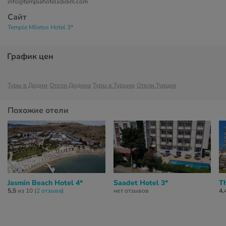
info@templehotelsdidim.com
Сайт
Temple Miletos Hotel 3*
График цен
Туры в Дидим
Отели Дидима
Туры в Турцию
Отели Турции
Похожие отели
Jasmin Beach Hotel 4*
Saadet Hotel 3*
T
5,5
из 10 (
2 отзывa
)
нет отзывов
4,