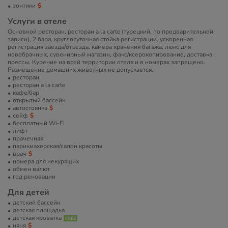
зонтики
Услуги в отеле
Основной ресторан, ресторан a la carte (турецкий, по предварительной
записи), 2 бара, круглосуточная стойка регистрации, ускоренная
регистрация заезда/отъезда, камера хранения багажа, люкс для
новобрачных, сувенирный магазин, факс/ксерокопирование, доставка
прессы. Курение на всей территории отеля и в номерах запрещено.
Размещение домашних животных не допускается.
ресторан
ресторан a la carte
кафе/бар
открытый бассейн
автостоянка
сейф
бесплатный Wi-Fi
лифт
прачечная
парикмахерская/салон красоты
врач
номера для некурящих
обмен валют
год реновации
Для детей
детский бассейн
детская площадка
детская кроватка
няня