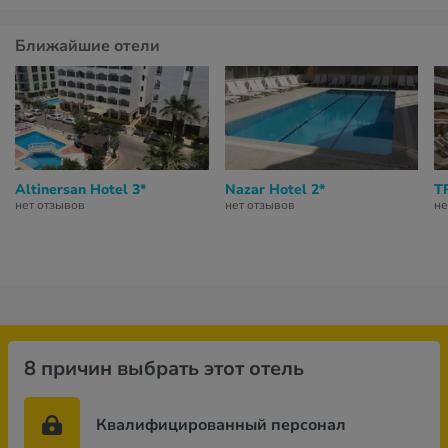
Ближайшие отели
Altinersan Hotel 3*
Nazar Hotel 2*
T
нет отзывов
нет отзывов
не
8 причин выбрать этот отель
Квалифицированный персонал