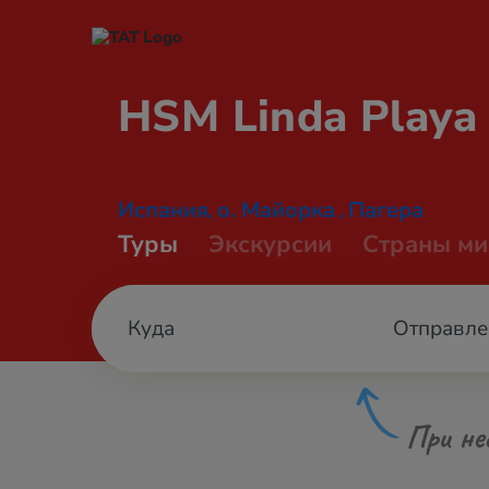
HSM Linda Play
Испания
о. Майорка
Пагера
,
,
Туры
Экскурсии
Страны ми
Отправле
При не