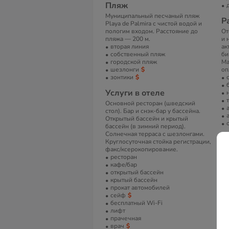
Пляж
Муниципальный песчаный пляж
Р
Playa de Palmira с чистой водой и
пологим входом. Расстояние до
От
пляжа — 200 м.
и 
вторая линия
ак
собственный пляж
би
городской пляж
Ма
шезлонги
оп
зонтики
Услуги в отеле
Основной ресторан (шведский
стол). Бар и снэк-бар у бассейна.
Открытый бассейн и крытый
бассейн (в зимний период).
Солнечная терраса с шезлонгами.
Н
Круглосуточная стойка регистрации,
факс/ксерокопирование.
В 
ресторан
В
кафе/бар
открытый бассейн
Ко
крытый бассейн
эк
прокат автомобилей
ра
сейф
ва
бесплатный Wi-Fi
ва
лифт
бе
прачечная
ко
врач