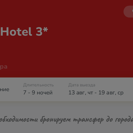
a
Hotel 3*
ра
Длительность
Дата выезда
ние
7 - 9 ночей
13 авг
,
чт
-
19 авг
,
ср
обходимости бронируем трансфер до город