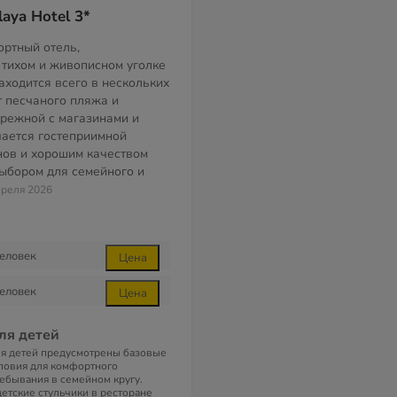
aya Hotel 3*
ортный отель,
тихом и живописном уголке
аходится всего в нескольких
т песчаного пляжа и
режной с магазинами и
чается гостеприимной
нов и хорошим качеством
выбором для семейного и
преля 2026
еловек
Цена
еловек
Цена
ля детей
я детей предусмотрены базовые
ловия для комфортного
ебывания в семейном кругу.
детские стульчики в ресторане