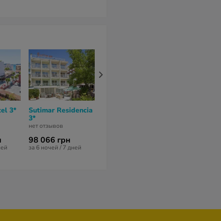
el 3*
Sutimar Residencia
Secrets Mallorca
Valentin Rei
3*
Villamil Resort &
Paguera - Ad
Spa 5*
Only 4*
нет отзывов
нет отзывов
10
из 10 (
1 отз
н
98 066 грн
279 786 грн
126 534 гр
ней
за 6 ночей / 7 дней
за 7 ночей / 8 дней
за 7 ночей / 8 