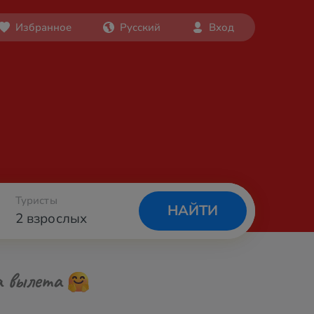
Избранное
Русский
Вход
Туристы
НАЙТИ
2 взрослых
а вылета