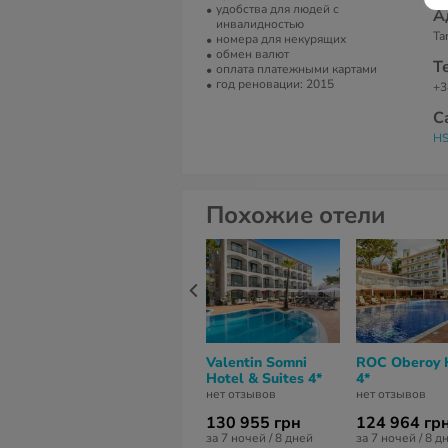
удобства для людей с
А
инвалидностью
Ta
номера для некурящих
обмен валют
Т
оплата платежными картами
год реновации: 2015
+3
С
HS
Похожие отели
Valentin Somni
ROC Oberoy 
Hotel & Suites 4*
4*
нет отзывов
нет отзывов
130 955 грн
124 964 гр
за 7 ночей / 8 дней
за 7 ночей / 8 д