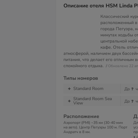
Описание отеля HSM Linda Pl
Классический кур
расположенный в 
города Пегуэра, н
минутах ходьбы о
центральной набе
кафе. Отель отли
атмосферой, наличием двух бассей
питания, что делает его отличным 
спокойного отдыха.
// Обновлено 22 а
Типы номеров
Standard Room
До
ч
Standard Room Sea
До
ч
View
Расположение
Д
Аэропорт (PMI) ~35 км (30-40 мин
Дл
на авто). Центр Пегуэры 100 м. Порт
ус
Андратч в 8 км.
пр