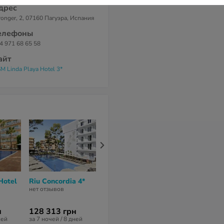
дрес
ronger, 2, 07160 Пагуэра, Испания
елефоны
4 971 68 65 58
айт
M Linda Playa Hotel 3*
Hotel
Riu Concordia 4*
Allsun Pil-Lari
Lido Park Uni
Playa Hotel 3*
Hotel 4*
нет отзывов
нет отзывов
нет отзывов
н
128 313 грн
153 955 грн
216 794 гр
ней
за 7 ночей / 8 дней
за 7 ночей / 8 дней
за 7 ночей / 8 