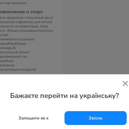
детская кроватка
азвлечение и спорт
ель предлагает спокойный досуг
несколько вариантов для легкой
тивности на территории. Игра
нго. Живая музыка/выступление.
ссаж
лачивается отдельно.
сауна/баня/хамам
бильярд
настольный теннис
тренажерный зал
аэробика
анимация
организация экскурсий
омера
отеле 163 номера.
 номерах
Бажаєте перейти на українську?
ндиционер, телевизор с плоским
раном и спутниковыми каналами,
бочий стол, шкаф. В собственной
нной комнате с душем или
нной есть фен, полотенца и
Залишити як є
Звісно
сплатные туалетно-
сметические принадлежности.