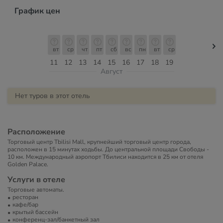
График цен
вт
ср
чт
пт
сб
вс
пн
вт
ср
11
12
13
14
15
16
17
18
19
Август
Нет туров в этот отель
Расположение
Торговый центр Tbilisi Mall, крупнейший торговый центр города,
расположен в 15 минутах ходьбы. До центральной площади Свободы -
10 км. Международный аэропорт Тбилиси находится в 25 км от отеля
Golden Palace.
Услуги в отеле
Торговые автоматы.
ресторан
кафе/бар
крытый бассейн
конференц-зал/банкетный зал