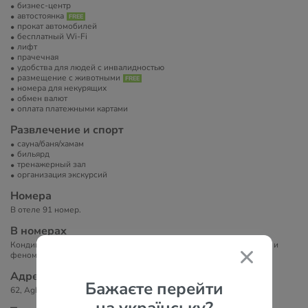
бизнес-центр
автостоянка
прокат автомобилей
бесплатный Wi-Fi
лифт
прачечная
удобства для людей с инвалидностью
размещение с животными
номера для некурящих
обмен валют
оплата платежными картами
Развлечение и спорт
сауна/баня/хамам
бильярд
тренажерный зал
организация экскурсий
Номера
В отеле 91 номер.
В номерах
Кондиционер, телевизор, холодильник, ванная комната с халатами и
феном.
Адрес
Бажаєте перейти
62, Aghmashenebeli Alley Tbilisi Georgia Tbilisi, 0159, Georgia