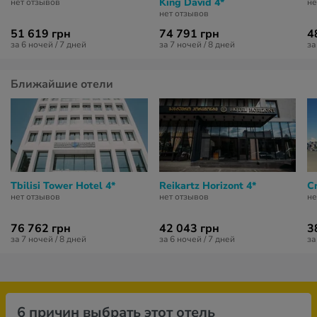
King David 4*
нет отзывов
не
нет отзывов
51 619 грн
74 791 грн
4
за 6 ночей / 7 дней
за 7 ночей / 8 дней
за
Ближайшие отели
Tbilisi Tower Hotel 4*
Reikartz Horizont 4*
Cr
нет отзывов
нет отзывов
не
76 762 грн
42 043 грн
3
за 7 ночей / 8 дней
за 6 ночей / 7 дней
за
6 причин выбрать этот отель