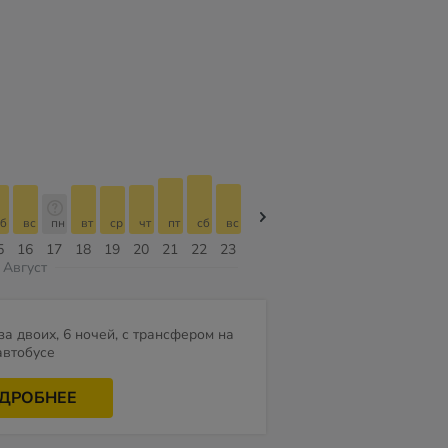
б
вс
пн
вт
ср
чт
пт
сб
вс
вс
пн
вт
ср
чт
пт
5
16
17
18
19
20
21
22
23
09
10
11
12
13
14
Август
за двоих, 6 ночей, с трансфером на
автобусе
ДРОБНЕЕ