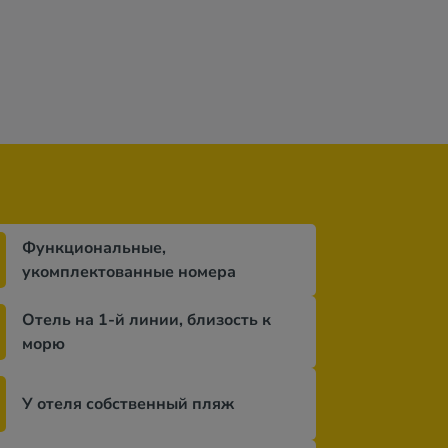
н
69 473 грн
76 739 грн
дней
за 11 ночей / 12 дней
за 12 ночей / 1
Функциональные,
укомплектованные номера
Отель на 1-й линии, близость к
морю
У отеля собственный пляж