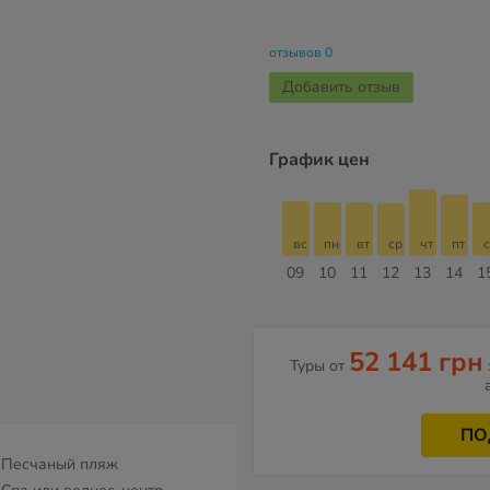
отзывов 0
Добавить отзыв
График цен
б
вс
пн
вт
ср
чт
пт
сб
вс
вс
пн
вт
ср
чт
пт
с
16
17
18
19
20
21
22
23
09
10
11
12
13
14
1
Август
52 141 грн
Туры от
ПО
Песчаный пляж