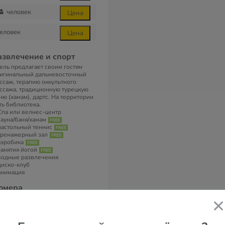
человек
Цена
еловек
Цена
азвлечение и спорт
ель предлагает своим гостям
игинальный дальневосточный
ссаж, терапию оккультного
ссажа, традиционную турецкую
ню (хамам), дартс. На территории
ть библиотека.
Спа или велнес-центр
сауна/баня/хамам
настольный теннис
тренажерный зал
аэробика
занятия йогой
водные развлечения
диско-клуб
анимация
омера
ель состоит из одного 5-этажного
ания. Всего 139 номеров.
 номерах