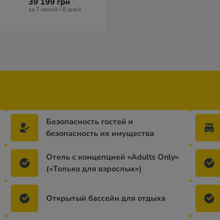
39 199 грн
38 973 грн
112 806 гр
за 7 ночей / 8 дней
за 7 ночей / 8 дней
за 7 ночей / 8 
Безопасность гостей и
безопасность их имущества
Отель с концепцией «Adults Only»
(«Только для взрослых»)
Открытый бассейн для отдыха