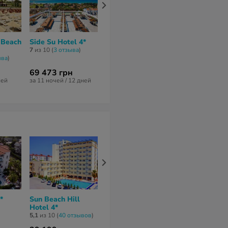
 Beach
Side Su Hotel 4*
Mary Palace Resort
Orfeus Park 
& Spa 4*
4*
7
из 10 (
3 отзывa
)
ывa
)
нет отзывов
6,3
из 10 (
11 от
69 473 грн
164 461 грн
63 161 грн
ней
за 11 ночей / 12 дней
за 16 ночей / 17 дней
за 7 ночей / 8 
*
Sun Beach Hill
Akdora Elite Hotel
Acanthus Ce
Hotel 4*
& Spa 4*
Barut Collect
5,1
из 10 (
40 отзывов
)
нет отзывов
8,8
из 10 (
5 отз