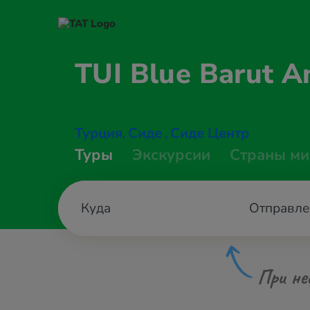
TUI Blue Barut
A
Турция
Сиде
Сиде Центр
,
,
Туры
Экскурсии
Страны ми
Отправле
При не