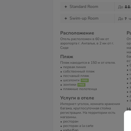
Standard Room
До
Swim-up Room
До
ч
Расположение
Р
Отель расположен в 60 км от
От
аэропорта г. Анталья, в 2 км от г.
ор
Сиде
ма
ма
Пляж
ба
ес
Пляж находится в 150 м от отеля.
первая линия
собственный пляж
песчаный пляж
шезлонги
зонтики
пляжные полотенца
Услуги в отеле
Интернет-уголок, комната хранения
багажа, круглосуточная стойка
Н
регистрации. На территории есть
От
магазины.
зд
ресторан
ресторан a la carte
В
кафе/бар