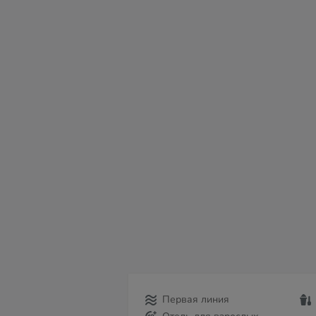
вс
пн
вт
ср
чт
пт
с
09
10
11
12
13
14
15
Первая линия