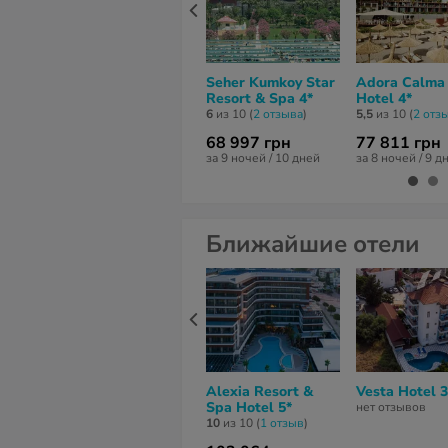
Seher Kumkoy Star
Adora Calma
Resort & Spa 4*
Hotel 4*
6
из 10 (
2 отзывa
)
5,5
из 10 (
2 отз
68 997 грн
77 811 грн
за 9 ночей / 10 дней
за 8 ночей / 9 д
Ближайшие отели
Alexia Resort &
Vesta Hotel 3
Spa Hotel 5*
нет отзывов
10
из 10 (
1 отзыв
)