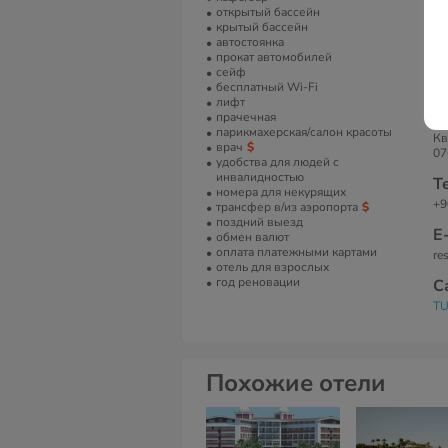
открытый бассейн
Ко
крытый бассейн
об
автостоянка
ко
прокат автомобилей
сп
сейф
ба
бесплатный Wi-Fi
ва
лифт
А
прачечная
парикмахерская/салон красоты
Кв
врач
07
удобства для людей с
инвалидностью
Т
номера для некурящих
+9
трансфер в/из аэропорта
поздний выезд
Е
обмен валют
оплата платежными картами
re
отель для взрослых
год реновации
С
TU
Похожие отели