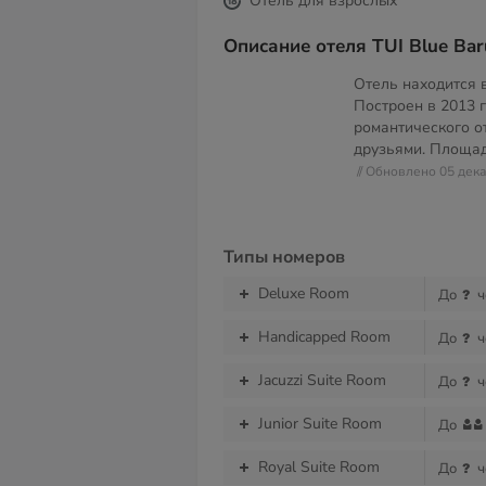
Отель для взрослых
Описание отеля TUI Blue Bar
Отель находится в
Построен в 2013 г
романтического о
друзьями. Площа
// Обновлено 05 дек
Типы номеров
Deluxe Room
До
ч
Handicapped Room
До
ч
Jacuzzi Suite Room
До
ч
Junior Suite Room
До
Royal Suite Room
До
ч