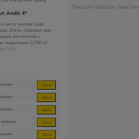
Спа или велнес-центр
Туры в Сиде
Отели Сиде
Туры в Турц
ut Andiz 4*
 2 км от центра Сиде.
оду. Отель подойдет для
тдыха или отпуска с
дь территории
11750 м²
абря 2023
еловек
Цена
еловек
Цена
еловек
Цена
человек
Цена
еловек
Цена