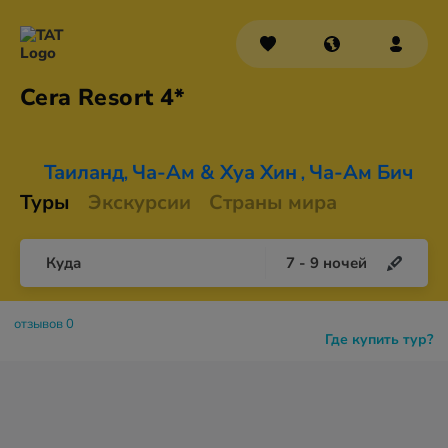
Cera
Resort 4*
Таиланд
Ча-Ам & Хуа Хин
Ча-Ам Бич
,
,
Туры
Экскурсии
Страны мира
Куда
7
-
9
ночей
отзывов 0
Где купить тур?