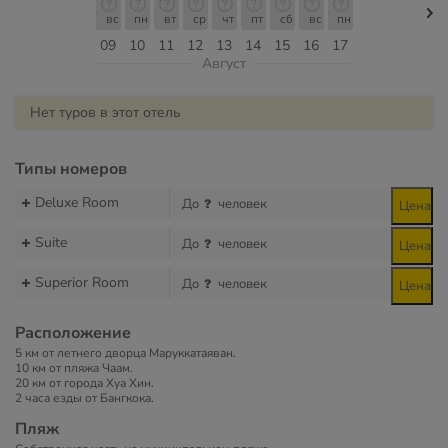
вс
пн
вт
ср
чт
пт
сб
вс
пн
09
10
11
12
13
14
15
16
17
Август
Нет туров в этот отель
Типы номеров
Deluxe Room
До
человек
Цена
Suite
До
человек
Цена
Superior Room
До
человек
Цена
Расположение
5 км от летнего дворца Маруккатаяван.
10 км от пляжа Чаам.
20 км от города Хуа Хин.
2 часа езды от Бангкока.
Пляж