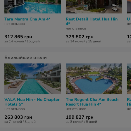
Tara Mantra Cha Am 4*
Rest Detail Hotel Hua Hin
U
4*
нет отзывов
не
нет отзывов
312 865 грн
329 802 грн
1
за 14 ночей / 15 дней
за 14 ночей / 15 дней
за
Ближайшие отели
VALA Hua Hin - Nu Chapter
The Regent Cha Am Beach
R
Hotels 5*
Resort Hua Hin 4*
Hi
нет отзывов
нет отзывов
не
263 803 грн
199 827 грн
за 7 ночей / 8 дней
за 8 ночей / 9 дней