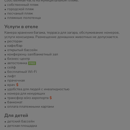
Собственная часть на муниципальном пляже.
собственный пляж
городской пляж
песчаный пляж
пляжные полотенца
Услуги в отеле
Камера хранения багажа, терраса для загара, обслуживание номеров,
услуги консьержа. Размещение домашних животных не допускается.
ресторан
кафе/бар
открытый бассейн
конференц-зал/банкетный зал
бизнес-центр
автостоянка
сейф
бесплатный Wi-Fi
лифт
прачечная
врач
удобства для людей с инвалидностью
номера для некурящих
трансфер в/из аэропорта
банкомат
оплата платежными картами
Для детей
детский бассейн
детская площадка