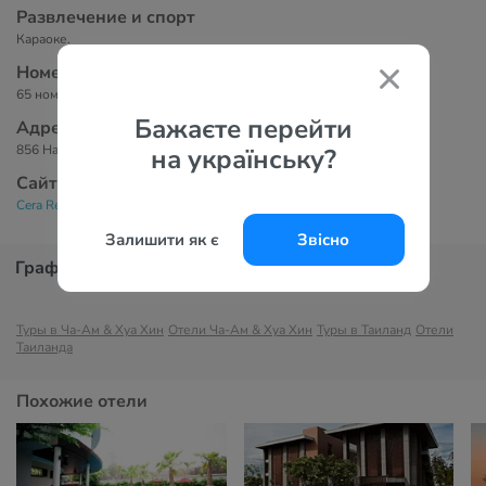
Развлечение и спорт
Караоке.
Номера
65 номеров.
Бажаєте перейти
Адрес
856 Haad Sooksamer Road, Cha-am, Phetchaburi, 76120
на українську?
Сайт
Cera Resort 4*
Залишити як є
Звісно
График цен
Туры в Ча-Ам & Хуа Хин
Отели Ча-Ам & Хуа Хин
Туры в Таиланд
Отели
Таиланда
Похожие отели