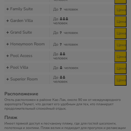
Family Suite
До
человек
Цена
До
Garden Villa
Цена
человек
Grand Suite
До
человек
Цена
Honeymoon Room
До
человек
Цена
До
Pool Access
Цена
человек
Pool Villa
До
человек
Цена
До
Superior Room
Цена
человек
Расположение
Отель расположен в районе Као Лак, около 90 км от международного
аэропорта Пхукет, что делает его удобным для тех, кто планирует
продолжительный спокойный отдых.
Пляж
Имеет прямой доступ к песчаному пляжу, где для гостей шезлонги,
полотенца и зонтики. Пляж велик и подходит для прогулок и релаксации