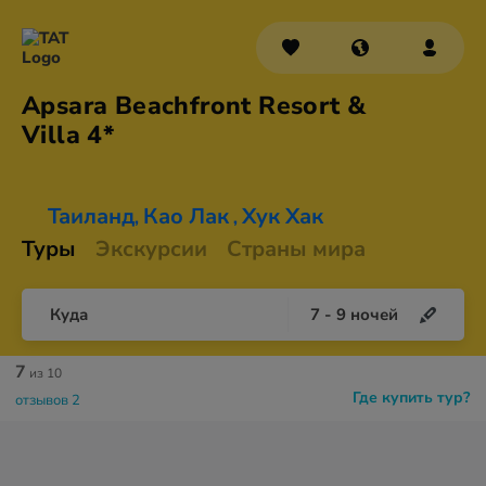
Apsara Beachfront Resort &
Villa 4*
Таиланд
Као Лак
Хук Хак
,
,
Туры
Экскурсии
Страны мира
Куда
7
-
9
ночей
7
из 10
Где купить тур?
отзывов 2