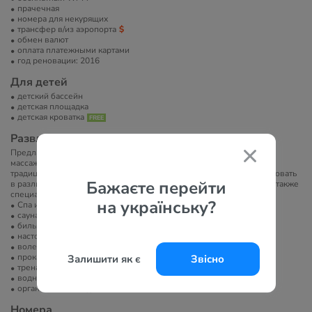
прачечная
номера для некурящих
трансфер в/из аэропорта
обмен валют
оплата платежными картами
год реновации: 2016
Для детей
детский бассейн
детская площадка
детская кроватка
Развлечение и спорт
Предлагает спа-центр Apsara Spa с процедурными комнатами для
массажа и релаксации, где можно насладиться разнообразными
традиционными тайскими процедурами. Отдыхающие могут участвовать
Бажаєте перейти
в различных активностях, включая водные виды спорта, фитнес, а также
специальные мероприятия на пляже.
на українську?
Спа или велнес-центр
сауна/баня/хамам
бильярд
настольный теннис
волейбол
прокат велосипедов
Залишити як є
Звісно
тренажерный зал
водные развлечения
организация экскурсий
Номера