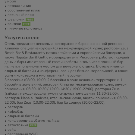
у моря.
первая линия
собственный пляж
песчаный пляж
шезлонги
зонтики
пляжные полотенца
Услуги в отеле
Отель предлагает несколько ресторанов и баров: основной ресторан
Kinnaree, специализирующийся на международной кухне; ресторан Zeus
Beach Bar & Restaurant у пляжа с тайскими и европейскими блюдами, а
также Napalai Bar & Grill с морепродуктами. Рестораны работают каждый
день, а бары имеют разный график работы, в том числе пляжный бар
является популярным местом для вечернего отдыха. В отеле имеется
открытый бассейн и конференц-залы для бизнес-мероприятий, а также
услуги консьержа и многоязычный персонал.
3 бассейна (08:00-19:00, 2 бассейна в зоне основной территории и 1
бассейн в зоне вилл), ресторан Kinnaree (международная кухня, внутри
помещения, 06:30-10:30 / 12:00-14:30 / 19:00-22:00), ресторан Zeus
(тайская, международная кухня, снаружи помещения, 11:30-22:00),
ресторан Napalai (тайская, итальянская кухни, внутри помещения, 06:30-
22:00), бар Zeus (10:00-22:00), бар Ila Lounge (10:00-22:00).
ресторан
кафе/бар
открытый бассейн
конференц-зал/банкетный зал
автостоянка
сейф
бесплатный Wi-Fi