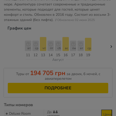
море. Архитектура сочетает современные и традиционные
элементы, которые подходят для гостей, которые ценят
комфорт и стиль. Обновлен в 2016 году. Состоит из восьми 3-
этажных зданий (без лифта).
// Обновлено 02 июня 2025
График цен
вт
ср
чт
пт
сб
вс
пн
вт
ср
11
12
13
14
15
16
17
18
19
Август
194 705 грн
Туры от
за двоих, 6 ночей, c
авиаперелетом
ПОДРОБНЕЕ
Типы номеров
До
Deluxe Room
Цена
человек