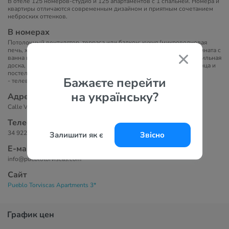
В отеле 125 номеров-студио и 125 апартаментов с 1 спальней. Номера и
квартиры отличаются современным дизайном и приятным сочетанием
неброских оттенков.
В номерах
Потолочный вентилятор, терраса или балкон; кухня (микроволновая
печь, холодильник, тостер, чайник, столовые приборы), ванная комната с
ванна или душем, фен, сейф (платно), спутниковое ТВ, утюг и гладильная
доска, 2 одноместные кровати и софа, стиральная машина, полотенца и
постельное белье, бесплатный Wi-fi.
Бажаєте перейти
- телевизор; - DVD-плеер.
на українську?
Адрес
Calle Valencia, 3, 38670 Adeje, Santa Cruz de Tenerife, Испания
Телефоны
34 922 71 96 14
Залишити як є
Звісно
Е-маil
info@pueblotorviscas.com
Сайт
Pueblo Torviscas Apartments 3*
График цен