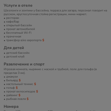
Услуги в отеле
Шезлонги и зонтики у бассейна, терраса для загара, персонал говорит на
русском, круглосуточная стойка регистрации, мини-маркет.
ресторан
кафе/бар
открытый бассейн
прокат автомобилей
бесплатный Wi-Fi
прачечная
трансфер в/из аэропорта
Для детей
детский бассейн
детский клуб
Развлечение и спорт
Игровая комната, ныряние с маской и трубкой, поле для гольфа (в
пределах 3 км).
джакузи
бильярд
настольный теннис
гольф
прокат велосипедов
дайвинг
рыбная ловля
Номера