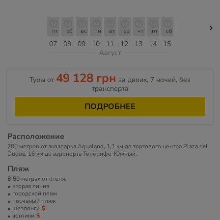
пт
сб
вс
пн
вт
ср
чт
пт
сб
07
08
09
10
11
12
13
14
15
Август
49 128 грн
Туры от
за двоих, 7 ночей, без
транспорта
ПОДРОБНЕЕ
Расположение
700 метров от аквапарка Aqualand, 1,1 км до торгового центра Plaza del
Duque, 16 км до аэропорта Тенерифе-Южный.
Пляж
В 50 метрах от отеля.
вторая линия
городской пляж
песчаный пляж
шезлонги
зонтики