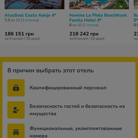
AluaSoul Costa Adeje 4*
Hovima La Pinta Beachfront
Ib
Family Hotel 4*
5*
7,3
из 10 (
3 отзывa
)
8
из 10 (
1 отзыв
)
8,
186 151 грн
218 242 грн
2
за 9 ночей / 10 дней
за 9 ночей / 10 дней
за
8 причин выбрать этот отель
Квалифицированный персонал
Безопасность гостей и безопасность их
имущества
Функциональные, укомплектованные
номера