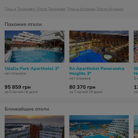
Туры в Тенерифе
Отели Тенерифе
Туры в Испанию
Отели Испании
Похожие отели
Udalla Park Aparthotel 3*
Kn Aparthotel Panoramica
G
Heights 3*
Ho
нет отзывов
нет отзывов
1
и
95 859 грн
80 370 грн
1
за 5 ночей / 6 дней
за 7 ночей / 8 дней
за
Ближайшие отели