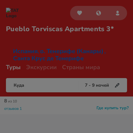
Pueblo Torviscas
Apartments 3*
Испания
о. Тенерифе (Канары)
,
,
Санта Крус де Тенерифе
Туры
Экскурсии
Страны мира
Куда
7
-
9
ночей
8
из 10
Где купить тур?
отзывов 1