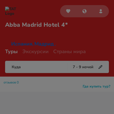
Abba Madrid
Hotel 4*
Испания
Мадрид
,
,
Туры
Экскурсии
Страны мира
Куда
7
-
9
ночей
отзывов 0
Где купить тур?