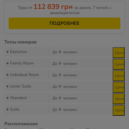
112 839 грн
Туры от
за двоих, 7 ночей, c
авиаперелетом
ПОДРОБНЕЕ
Типы номеров
Executive
До
человек
Цена
Family Room
До
человек
Цена
Individual Room
До
человек
Цена
Junior Suite
До
человек
Цена
Standard
До
человек
Цена
Suite
До
человек
Цена
Расположение