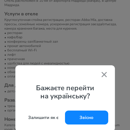
Отель расположен в 10 км от аэропорта Мадрида (Barajas), в центре
Мадрида.
Услуги в отеле
Круглосуточная стойка регистрации, ресторан Аbba Mía, доставка
прессы, семейные номера, ускоренная регистрация заезда/отъезда,
камера хранения багажа, места для курения.
ресторан
кафе/бар
конференц-зал/банкетный зал
прокат автомобилей
бесплатный Wi-Fi
лифт
прачечная
удобства для людей с инвалидностью
номера для некурящих
обмен валют
оплата платежными картами
Для детей
Бажаєте перейти
детская кроватка
на українську?
Развлечение и спорт
тренажерный зал
организация экскурсий
Залишити як є
Звісно
Номера
Категории номеров: Abba room, Abba matrimonial room, Abba Premium
room, Suite, Junior Suite, Abba Family room.