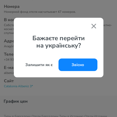
Номера
Номерной фонд отеля насчитывает 47 номеров.
В номерах
Собственная ванная комната, ванна или душ, фен, бесплатные туалетно-
косметические принадлежности, сейф, кондиционер, мини-бар,
спутниковое ТВ, рабочий стол.
Бажаєте перейти
Адрес
на українську?
Aragón, 591 - 593, Сант-Марти, 08026 Барселона, Испания.
Телефоны
+34 932 65 26 26
Залишити як є
Звісно
Е-маil
albeniz@hoteles-catalonia.es
Сайт
Catalonia Albeniz 3*
График цен
Туры в Барселону
Отели Барселоны
Туры в Испанию
Отели Испании