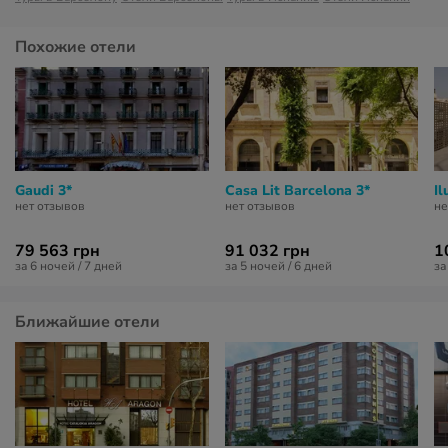
Похожие отели
Gaudi 3*
Casa Lit Barcelona 3*
Il
нет отзывов
нет отзывов
не
79 563 грн
91 032 грн
1
за 6 ночей / 7 дней
за 5 ночей / 6 дней
за
Ближайшие отели