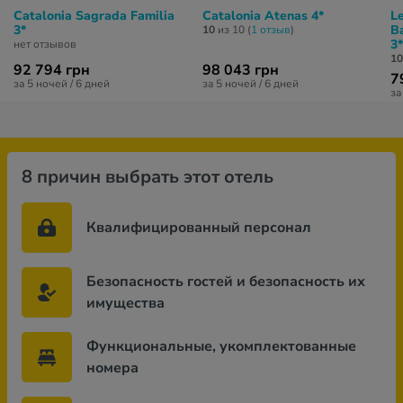
Catalonia Sagrada Familia
Catalonia Atenas 4*
L
3*
B
10
из 10 (
1 отзыв
)
3*
нет отзывов
10
92 794 грн
98 043 грн
7
за 5 ночей / 6 дней
за 5 ночей / 6 дней
за
8 причин выбрать этот отель
Квалифицированный персонал
Безопасность гостей и безопасность их
имущества
Функциональные, укомплектованные
номера