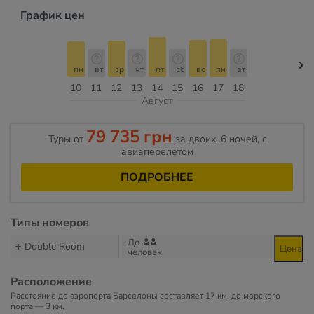
График цен
пн
вт
ср
чт
пт
сб
вс
пн
вт
10
11
12
13
14
15
16
17
18
Август
79 735 грн
Туры от
за двоих, 6 ночей, c
авиаперелетом
ПОДРОБНЕЕ
Типы номеров
До
Double Room
Цена
человек
Расположение
Расстояние до аэропорта Барселоны составляет 17 км, до морского
порта — 3 км.