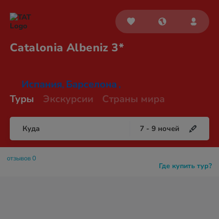
Catalonia
Albeniz 3*
Испания
Барселона
,
,
Туры
Экскурсии
Страны мира
Куда
7
-
9
ночей
отзывов 0
Где купить тур?