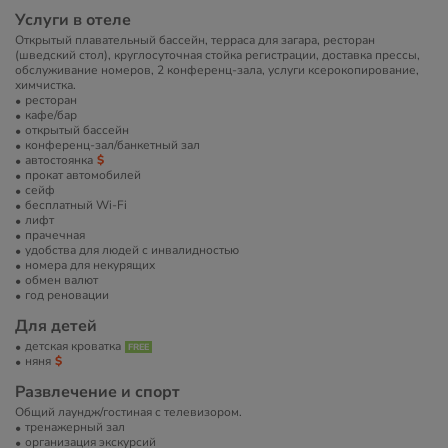
Услуги в отеле
Открытый плавательный бассейн, терраса для загара, ресторан
(шведский стол), круглосуточная стойка регистрации, доставка прессы,
обслуживание номеров, 2 конференц-зала, услуги ксерокопирование,
химчистка.
ресторан
кафе/бар
открытый бассейн
конференц-зал/банкетный зал
автостоянка
прокат автомобилей
сейф
бесплатный Wi-Fi
лифт
прачечная
удобства для людей с инвалидностью
номера для некурящих
обмен валют
год реновации
Для детей
детская кроватка
няня
Развлечение и спорт
Общий лаундж/гостиная с телевизором.
тренажерный зал
организация экскурсий