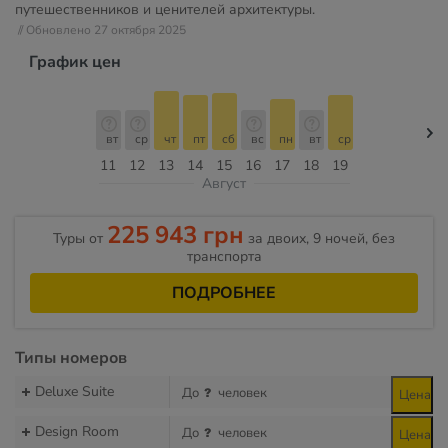
путешественников и ценителей архитектуры.
// Обновлено 27 октября 2025
График цен
вт
ср
чт
пт
сб
вс
пн
вт
ср
11
12
13
14
15
16
17
18
19
Август
225 943 грн
Туры от
за двоих, 9 ночей, без
транспорта
ПОДРОБНЕЕ
Типы номеров
Deluxe Suite
До
человек
Цена
Design Room
До
человек
Цена