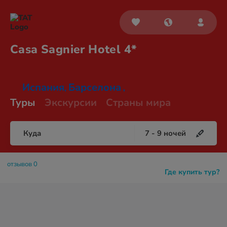
Casa Sagnier
Hotel 4*
Испания
Барселона
,
,
Туры
Экскурсии
Страны мира
Куда
7
-
9
ночей
отзывов 0
Где купить тур?