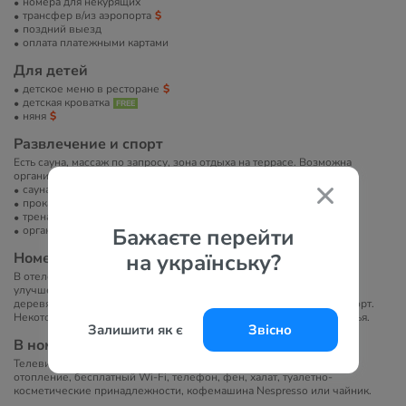
номера для некурящих
трансфер в/из аэропорта
поздний выезд
оплата платежными картами
Для детей
детское меню в ресторане
детская кроватка
няня
Развлечение и спорт
Есть сауна, массаж по запросу, зона отдыха на террасе. Возможна
организация экскурсий и прогулок по городу.
сауна/баня/хамам
прокат велосипедов
тренажерный зал
организация экскурсий
Бажаєте перейти
Номера
на українську?
В отеле 51 номер различных категорий, включая стандартные,
улучшенные и люксы. Интерьер выполнен в светлых тонах с
деревянным полом, современными деталями и акцентом на комфорт.
Некоторые номера имеют балконы с видом на Рамбла-де-Каталунья.
Залишити як є
Звісно
В номерах
Телевизор с плоским экраном, мини-бар, сейф, кондиционер,
отопление, бесплатный Wi-Fi, телефон, фен, халат, туалетно-
косметические принадлежности, кофемашина Nespresso или чайник.