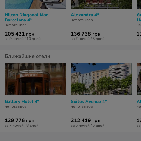
Hilton Diagonal Mar
Alexandra 4*
G
Barcelona 4*
Ho
нет отзывов
нет отзывов
не
205 421 грн
136 738 грн
1
за 9 ночей / 10 дней
за 7 ночей / 8 дней
за
Ближайшие отели
Gallery Hotel 4*
Suites Avenue 4*
A
нет отзывов
нет отзывов
не
129 776 грн
212 419 грн
1
за 7 ночей / 8 дней
за 5 ночей / 6 дней
за