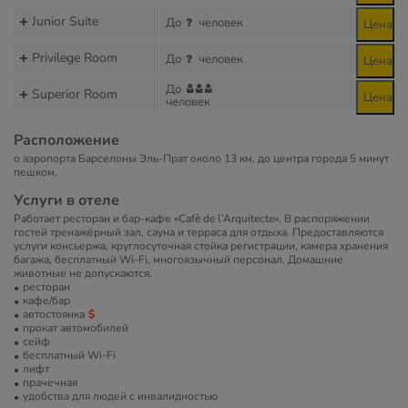
Junior Suite
До
человек
Цена
Privilege Room
До
человек
Цена
До
Superior Room
Цена
человек
Расположение
о аэропорта Барселоны Эль-Прат около 13 км, до центра города 5 минут
пешком.
Услуги в отеле
Работает ресторан и бар-кафе «Cafè de l’Arquitecte». В распоряжении
гостей тренажёрный зал, сауна и терраса для отдыха. Предоставляются
услуги консьержа, круглосуточная стойка регистрации, камера хранения
багажа, бесплатный Wi-Fi, многоязычный персонал. Домашние
животные не допускаются.
ресторан
кафе/бар
автостоянка
прокат автомобилей
сейф
бесплатный Wi-Fi
лифт
прачечная
удобства для людей с инвалидностью