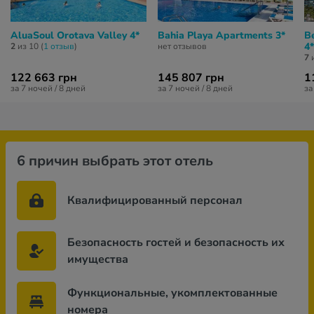
AluaSoul Orotava Valley 4*
Bahia Playa Apartments 3*
Be
4*
2
из 10 (
1 отзыв
)
нет отзывов
7
и
122 663 грн
145 807 грн
1
за 7 ночей / 8 дней
за 7 ночей / 8 дней
за
6 причин выбрать этот отель
Квалифицированный персонал
Безопасность гостей и безопасность их
имущества
Функциональные, укомплектованные
номера