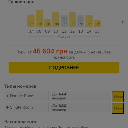
График цен
пт
сб
вс
пн
вт
ср
чт
пт
сб
07
08
09
10
11
12
13
14
15
Август
46 604 грн
Туры от
за двоих, 6 ночей, без
транспорта
ПОДРОБНЕЕ
Типы номеров
До
Double Room
Цена
человек
До
Single Room
Цена
человек
Расположение
15 минут ходьбы от автовокзала Пуэрто-де-ла-Крус.