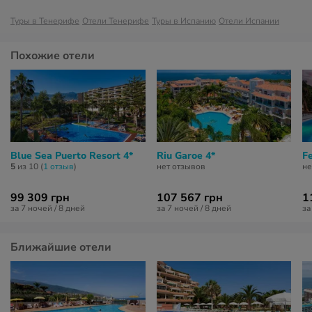
Туры в Тенерифе
Отели Тенерифе
Туры в Испанию
Отели Испании
Похожие отели
Blue Sea Puerto Resort 4*
Riu Garoe 4*
Fe
5
из 10 (
1 отзыв
)
нет отзывов
не
99 309 грн
107 567 грн
1
за 7 ночей / 8 дней
за 7 ночей / 8 дней
за
Ближайшие отели