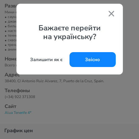
Развлечение и спорт
Мини-гольф, видеоигры.
сауна/баня/хамам
джакузи
Бажаєте перейти
бильярд
настольный теннис
на українську?
теннисный корт
сквош
тренажерный зал
анимация
Номера
Залишити як є
Звісно
Всего в отеле 350 номеров.
Адрес
38400, C/ Antonio Ruiz Alvarez, 7, Puerto de la Cruz, Spain.
Телефоны
(+34) 922 371308
Сайт
Alua Tenerife 4*
График цен