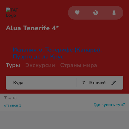
Alua
Tenerife 4*
Испания
о. Тенерифе (Канары)
,
,
Пуэрто де ла Крус
Туры
Экскурсии
Страны мира
Куда
7
-
9
ночей
7
из 10
Где купить тур?
отзывов 1