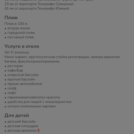
23 км от аэропорта Тенерифе Северный.
41 км от аэропорта Тенерифе Южный.
Пляж
Пляж в 100 м.
вторая линия
городской пляж
песчаный пляж
Услуги в отеле
Wi-Fi (платно).
Мини-маркет, круглосуточная стойка регистрации, камера хранения
багажа, факс/ксерокопирование.
ресторан
кафе/бар
открытый бассейн
крытый бассейн
прокат автомобилей
сейф
лифт
парикмахерская/салон красоты
удобства для людей с инвалидностью
оплата платежными картами
Для детей
детский бассейн
детская площадка
детская кроватка