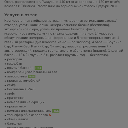
Отель расположен в г. Гудаури, в 140 км от аэропорта и в 120 км от ж/д
вокзала г. Тбилиси. Расстояние до горнолыжной трассы Гудаури 20 м.
Услуги в отеле
Круглосуточная стойка регистрации, ускоренная регистрация заезда/
отъезда, услуги консьержа, камера хранение багажа (бесплатно),
экскурсионное бюро, услуги по продаже билетов, факс/
ксерокопирование, услуги по глажке одежды (платно), 24-часовое
обслуживание номеров, 1 конференц-зал и 5 переговорных комнат, 1
главный ресторан (диетическое меню — по запросу), 4 бара — Боулинг
бар, Лаунж-бар, Камин бар, Фито-бар, персонал русскоязычный и
англоговорящий, продажа горнолыжного абонемента (платно), 1 крытый
бассейн 12 м2 (глубина 2 м, работает круглый год — бесплатно).
ресторан
кафе/бар
крытый бассейн
конференц-зал/банкетный зал
автостоянка
прокат автомобилей
сейф
бесплатный Wi-Fi
лифт
прачечная
номера для некурящих
прокат лыж
комната для хранения лыж
трансфер в/из аэропорта
обмен валют
банкомат
оплата платежными картами