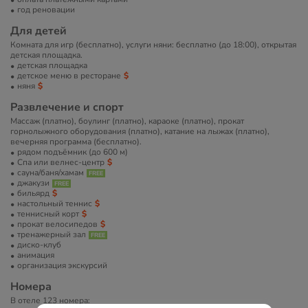
год реновации
Для детей
Комната для игр (бесплатно), услуги няни: бесплатно (до 18:00), открытая
детская площадка.
детская площадка
детское меню в ресторане
няня
Развлечение и спорт
Массаж (платно), боулинг (платно), караоке (платно), прокат
горнолыжного оборудования (платно), катание на лыжах (платно),
вечерняя программа (бесплатно).
рядом подъёмник (до 600 м)
Спа или велнес-центр
сауна/баня/хамам
джакузи
бильярд
настольный теннис
теннисный корт
прокат велосипедов
тренажерный зал
диско-клуб
анимация
организация экскурсий
Номера
В отеле 123 номера: