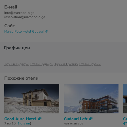
Е-маil
info@marcopolo.ge
reservation@marcopolo.ge
Сайт
Marco Polo Hotel Gudauri 4*
График цен
Туры в Гудаури
Отели Гудаури
Туры в Грузию
Отели Грузии
Похожие отели
Good Aura Hotel 4*
Gudauri Loft 4*
C
4*
7
из 10 (
1 отзыв
)
нет отзывов