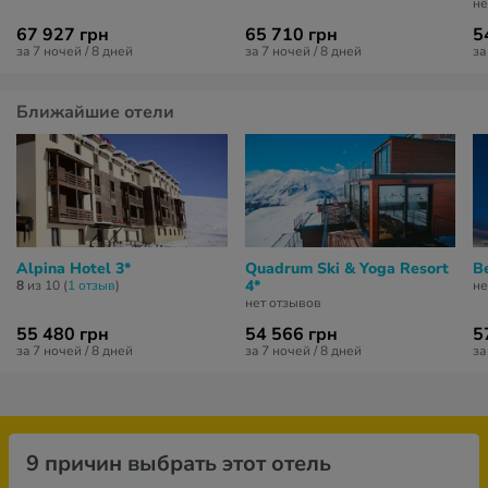
не
67 927 грн
65 710 грн
5
за 7 ночей / 8 дней
за 7 ночей / 8 дней
за
Ближайшие отели
Alpina Hotel 3*
Quadrum Ski & Yoga Resort
B
4*
8
из 10 (
1 отзыв
)
не
нет отзывов
55 480 грн
54 566 грн
5
за 7 ночей / 8 дней
за 7 ночей / 8 дней
за
9 причин выбрать этот отель