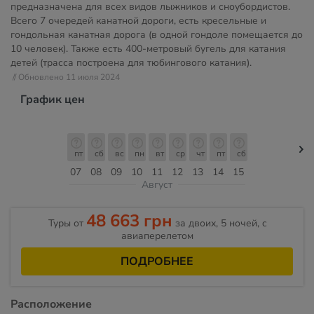
предназначена для всех видов лыжников и сноубордистов.
Всего 7 очередей канатной дороги, есть кресельные и
гондольная канатная дорога (в одной гондоле помещается до
10 человек). Также есть 400-метровый бугель для катания
детей (трасса построена для тюбингового катания).
// Обновлено 11 июля 2024
График цен
пт
сб
вс
пн
вт
ср
чт
пт
сб
07
08
09
10
11
12
13
14
15
Август
48 663 грн
Туры от
за двоих, 5 ночей, c
авиаперелетом
ПОДРОБНЕЕ
Расположение