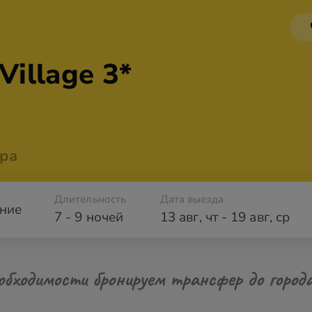
Village 3*
ра
Длительность
Дата выезда
ние
7 - 9 ночей
13 авг
,
чт
-
19 авг
,
ср
обходимости бронируем трансфер до город