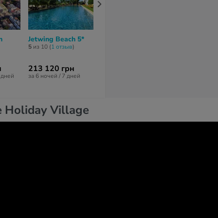
h
Jetwing Beach 5*
Beacon Beach
Jetwing Sea 
Negombo 4*
5
из 10 (
1 отзыв
)
7,3
из 10 (
3 отз
нет отзывов
н
213 120 грн
126 540 грн
171 929 гр
3 дней
за 6 ночей / 7 дней
за 14 ночей / 15 дней
за 7 ночей / 8 
 Holiday Village