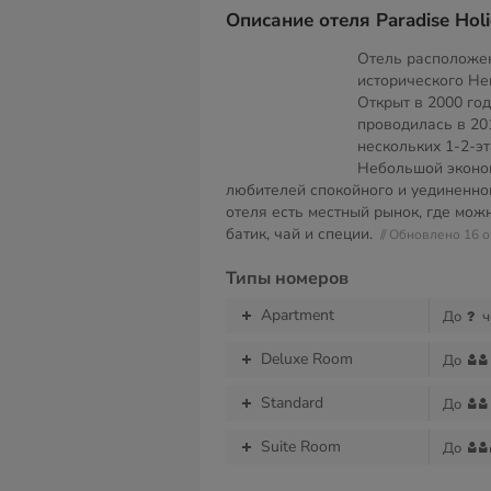
Описание отеля Paradise Holi
Отель расположе
исторического Не
Открыт в 2000 го
проводилась в 201
нескольких 1-2-э
Небольшой эконом
любителей спокойного и уединенног
отеля есть местный рынок, где мож
батик, чай и специи.
// Обновлено 16 
Типы номеров
Apartment
До
ч
Deluxe Room
До
Standard
До
Suite Room
До