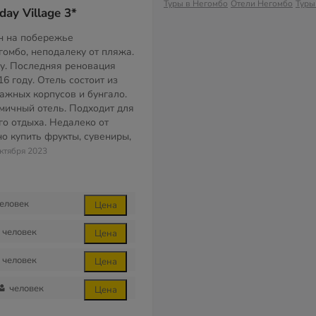
Туры в Негомбо
Отели Негомбо
Туры
day Village 3*
н на побережье
гомбо, неподалеку от пляжа.
ду. Последняя реновация
6 году. Отель состоит из
тажных корпусов и бунгало.
ичный отель. Подходит для
о отдыха. Недалеко от
но купить фрукты, сувениры,
октября 2023
еловек
Цена
человек
Цена
человек
Цена
человек
Цена