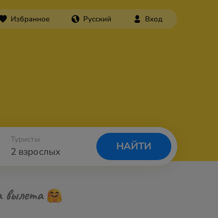
Избранное
Русский
Вход
Туристы
НАЙТИ
2 взрослых
а вылета