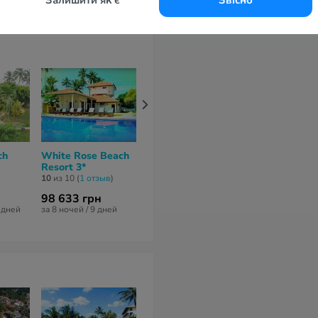
ch
White Rose Beach
Berjaya Hotel
J Hotel 3*
Resort 3*
Colombo 3*
нет отзывов
10
из 10 (
1 отзыв
)
нет отзывов
98 633 грн
116 733 грн
88 321 грн
1 дней
за 8 ночей / 9 дней
за 10 ночей / 11 дней
за 10 ночей / 1