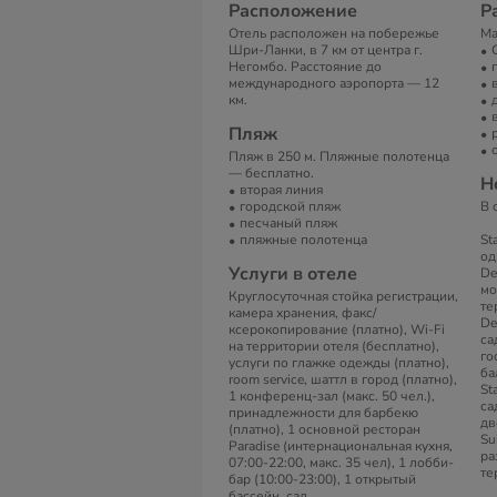
Расположение
Р
Отель расположен на побережье
Ма
Шри-Ланки, в 7 км от центра г.
Негомбо. Расстояние до
международного аэропорта — 12
км.
Пляж
Пляж в 250 м. Пляжные полотенца
— бесплатно.
Н
вторая линия
городской пляж
В 
песчаный пляж
пляжные полотенца
St
од
Услуги в отеле
De
мо
Круглосуточная стойка регистрации,
те
камера хранения, факс/
De
ксерокопирование (платно), Wi-Fi
са
на территории отеля (бесплатно),
го
услуги по глажке одежды (платно),
ба
room service, шаттл в город (платно),
St
1 конференц-зал (макс. 50 чел.),
са
принадлежности для барбекю
дв
(платно), 1 основной ресторан
Su
Paradise (интернациональная кухня,
ра
07:00-22:00, макс. 35 чел), 1 лобби-
те
бар (10:00-23:00), 1 открытый
бассейн, сад.