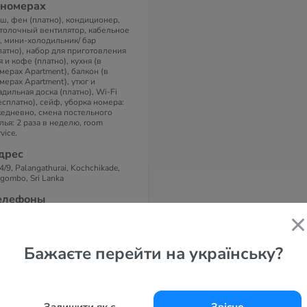
 номерах
ш, фен (платно), кондиционер,
толочный вентилятор, кабельное
, мини-холодильник/ бар
латно), набор для приготовления
я и кофе (платно), кухня (в
мерах Apartment), балкон (в
мерах Apartment), утюг и
адильная доска (платно), Wi-Fi
есплатно), сейф, уборка номера:
едневно, смена постельного
лья: 2 раза в неделю, room
vice.
дрес
4/9, Palangathurai, Kochchikade,
gombo, Sri Lanka
елефоны
l: +94 31 2274588, +94 31
74589
x: +94 31 2279289
Бажаєте перейти на українську?
-маil
fo@paradiseholidayvillage.com
айт
radise Holiday Village 3*
Залишити як є
Звісно