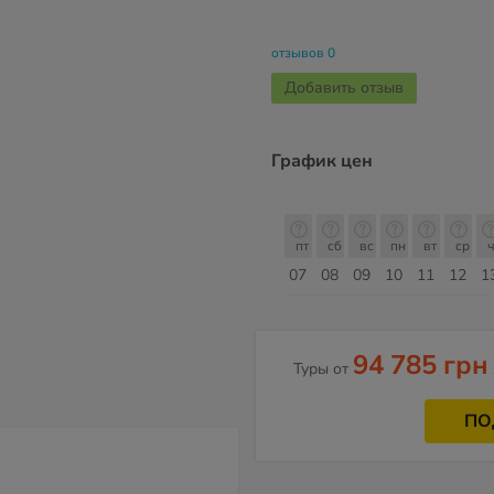
отзывов 0
Добавить отзыв
График цен
пт
сб
вс
пн
вт
ср
чт
пт
пт
сб
вс
пн
вт
ср
ч
14
15
16
17
18
19
20
21
07
08
09
10
11
12
1
Август
94 785 грн
Туры от
ПО