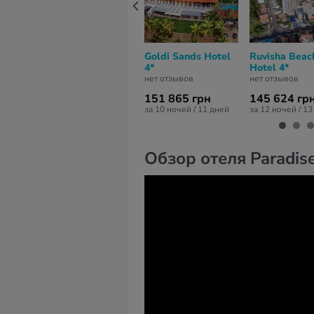
Goldi Sands Hotel
Ruvisha Beac
4*
Hotel 4*
нет отзывов
нет отзывов
151 865 грн
145 624 гр
за 10 ночей / 11 дней
за 12 ночей / 1
Обзор отеля Paradise