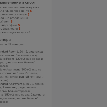
азвлечение и спорт
ссаж (платно), живая музыка.
Спа или велнес-центр
прокат велосипедов
водные развлечения
дайвинг
виндсерфинг
рыбная ловля
организация экскурсий
омера
отеле 49 номеров:
andard Room (120 м2, вид на сад,
на спальня, балкон/терраса).
luxe Room (120 м2, вид на сад и
ре, одна спальня, балкон/
рраса).
luxe Apartment (200 м2, вид на
д, состоят из 1 или 2 спален,
стиной, кухни, ванной комнаты и
лкона).
andard Apartment (150 м2, вид на
д, 2 комнаты, разделенные
ерью, балкон/терраса)
ite (150 м2, вид на сад, 2 комнаты,
зделенные дверью, балкон/
рраса).