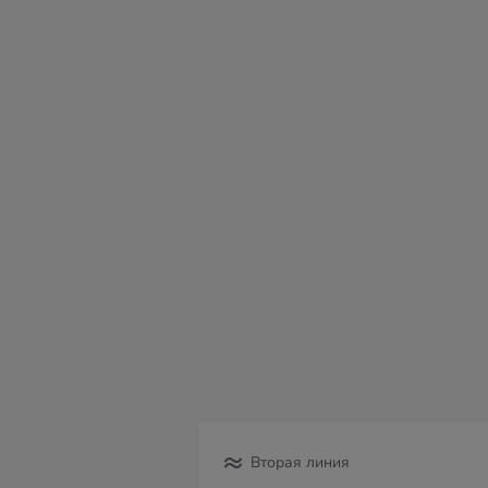
пт
сб
вс
пн
вт
ср
чт
07
08
09
10
11
12
13
Вторая линия