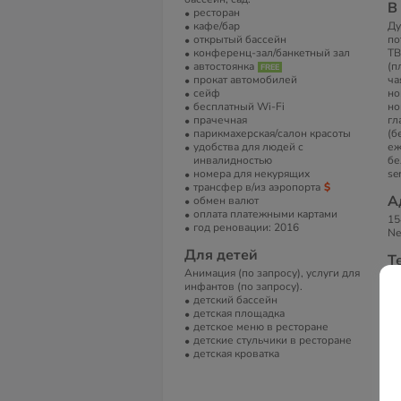
В
ресторан
кафе/бар
Ду
открытый бассейн
по
конференц-зал/банкетный зал
ТВ
автостоянка
(п
прокат автомобилей
ча
сейф
но
бесплатный Wi-Fi
но
прачечная
гл
парикмахерская/салон красоты
(б
удобства для людей с
еж
инвалидностью
бе
номера для некурящих
ser
трансфер в/из аэропорта
А
обмен валют
оплата платежными картами
15
год реновации: 2016
Ne
Для детей
Т
Анимация (по запросу), услуги для
Te
инфантов (по запросу).
22
детский бассейн
Fa
детская площадка
детское меню в ресторане
Е
детские стульчики в ресторане
in
детская кроватка
С
Pa