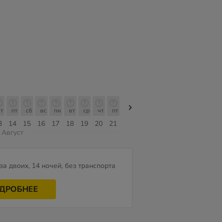
т
пт
сб
вс
пн
вт
ср
чт
пт
пт
сб
вс
пн
вт
ср
3
14
15
16
17
18
19
20
21
07
08
09
10
11
12
Август
за двоих, 14 ночей, без транспорта
ДРОБНЕЕ