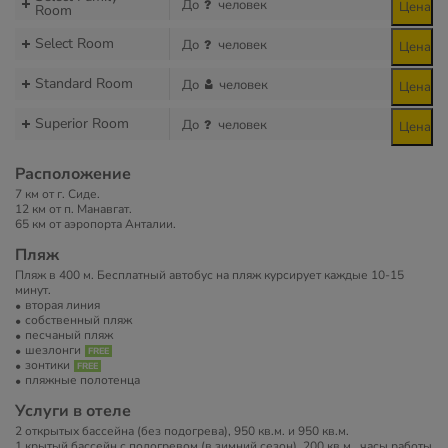
До
человек
Цена
Room
Select Room
До
человек
Цена
Standard Room
До
человек
Цена
Superior Room
До
человек
Цена
Расположение
7 км от г. Сиде.
12 км от п. Манавгат.
65 км от аэропорта Анталии.
Пляж
Пляж в 400 м. Бесплатный автобус на пляж курсирует каждые 10-15
минут.
вторая линия
собственный пляж
песчаный пляж
шезлонги
зонтики
пляжные полотенца
Услуги в отеле
2 открытых бассейна (без подогрева), 950 кв.м. и 950 кв.м.
1 крытый бассейн с подогревом (в зимний сезон), 200 кв.м., часы работы