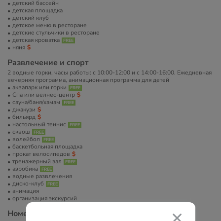
детский бассейн
детская площадка
детский клуб
детское меню в ресторане
детские стульчики в ресторане
детская кроватка
няня
Развлечение и спорт
2 водные горки, часы работы: с 10:00-12:00 и с 14:00-16:00. Ежедневная
вечерняя программа, aнимационная программа для детей
аквапарк или горки
Спа или велнес-центр
сауна/баня/хамам
джакузи
бильярд
настольный теннис
сквош
волейбол
баскетбольная площадка
прокат велосипедов
тренажерный зал
аэробика
водные развлечения
диско-клуб
анимация
организация экскурсий
Номера