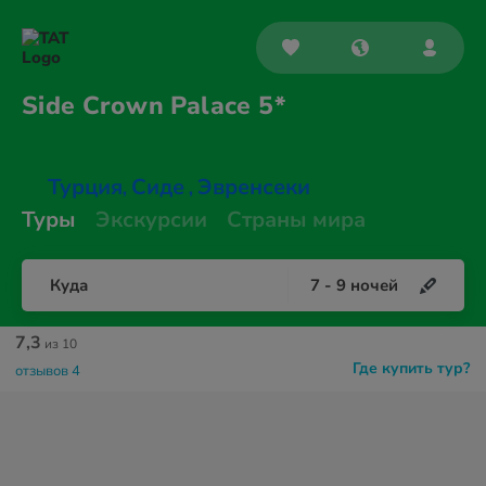
Side Crown
Palace 5*
Турция
Сиде
Эвренсеки
,
,
Туры
Экскурсии
Страны мира
Куда
7
-
9
ночей
7,3
из 10
Где купить тур?
отзывов 4