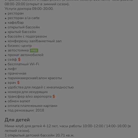
08:00-20:00 (открыт в зимний сезон).
Услуги доктора 09:00-20:00.
ресторан
ресторан a la carte
кафе/бар
открытый бассейн
крытый бассейн
бассейн с подогревом
конференц-зал/банкетный зал
бизнес-центр
автостоянка
прокат автомобилей
сейф
бесплатный Wi-Fi
лифт
прачечная
парикмахерская/салон красоты
врач
удобства для людей с инвалидностью
номера для некурящих
трансфер в/из аэропорта
обмен валют
оплата платежными картами
год реновации: 2018
Для детей
Мини-клуб для детей 4-12 лет, часы работы 10:00-12:00 / 14:00-16:00 (в
летний сезон).
1 открытый детский бассейн 20.71 кв.м.