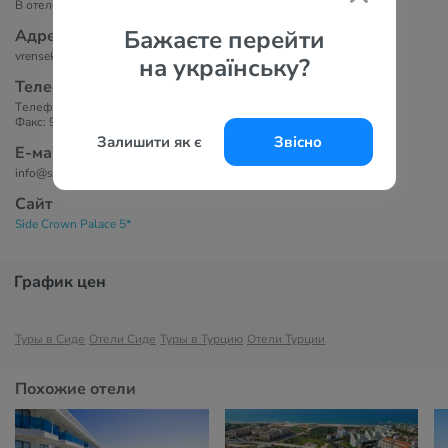
В отеле 444 номера.
Бажаєте перейти
Адрес
vrenseki Beldesi Evren Mah. Evrenseki Manavgat - Antalya / Turkey
на українську?
Телефоны
Tелефон: 90 (242) 763 04 01,
Факс: 90 (242) 763 04 02
Залишити як є
Звісно
Е-маil
info@sidecrownhotels.com
Сайт
Side Crown Palace 5*
График цен
Туры в Сиде
Отели Сиде
Туры в Турцию
Отели Турции
Похожие отели