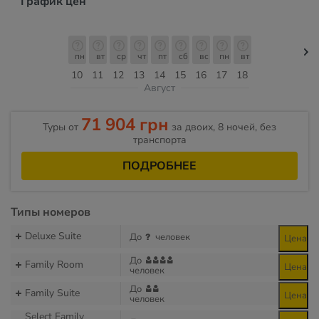
График цен
пн
вт
ср
чт
пт
сб
вс
пн
вт
10
11
12
13
14
15
16
17
18
Август
71 904 грн
Туры от
за двоих, 8 ночей, без
транспорта
ПОДРОБНЕЕ
Типы номеров
Deluxe Suite
До
человек
Цена
До
Family Room
Цена
человек
До
Family Suite
Цена
человек
Select Family