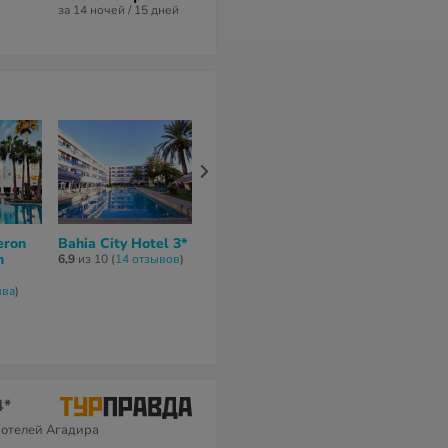
за 14 ночей / 15 дней
eron
Bahia City Hotel 3*
Anezi Tower Hotel
The View Aga
h
& Apartments 4*
6,9
из 10 (
14 отзывов
)
6,1
из 10 (
9 отз
4,8
из 10 (
12 отзывов
)
ывa
)
4*
 отелей Агадира