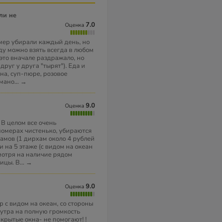
7.0
Оценка
мер убирали каждый день, но
ду можно взять всегда в любом
это вначале раздражало, но
друг у друга "тырят"). Еда и
на, суп-пюре, розовое
рмано
...
→
9.0
Оценка
 В целом все очень
номерах чистенько, убираются
амов (1 дирхам около 4 рублей
ли на 5 этаже (с видом на океан
смотря на наличие рядом
ицы. В
...
→
9.0
Оценка
 с видом на океан, со стороны
 утра на полную громкость
крытые окна- не помогают! !