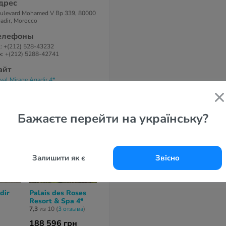
дрес
ulevard Mohamed V Bp 339, 80000
adir, Morocco
елефоны
l: +(212) 528-43232
x: +(212) 5288-42741
айт
yal Mirage Agadir 4*
Бажаєте перейти на українську?
Залишити як є
Звісно
dir
Palais des Roses
Dunes D'Or Ocean
Paradis Plag
Resort & Spa 4*
Club 4*
Yoga & Spa R
4*
7,3
из 10 (
3 отзывa
)
нет отзывов
нет отзывов
188 596 грн