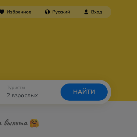
Избранное
Русский
Вход
Туристы
НАЙТИ
2 взрослых
а вылета