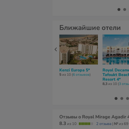
Ближайшие отели
Kenzi Europa 5*
Royal Decam
Tafoukt Beac
5
из 10 (
6 отзывов
)
Resort 4*
8,3
из 10 (
3 отз
Отзывы о Royal Mirage Agadir 
8.3
из 10
2 отзыва
|
№
из 69