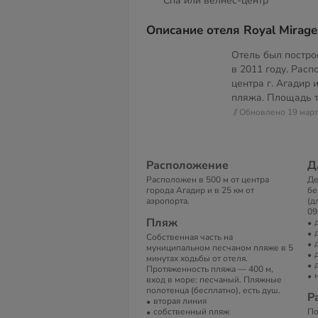
Спа или велнес-центр
Описание отеля Royal Mirage
Отель был постро
в 2011 году. Расп
центра г. Агадир 
пляжа. Площадь 
// Обновлено 19 мар
Расположение
Д
Расположен в 500 м от центра
Де
города Агадир и в 25 км от
бе
аэропорта.
(д
09
Пляж
Собственная часть на
муниципальном песчаном пляже в 5
минутах ходьбы от отеля.
Протяженность пляжа — 400 м,
вход в море: песчаный. Пляжные
полотенца (бесплатно), есть душ.
Р
вторая линия
собственный пляж
По