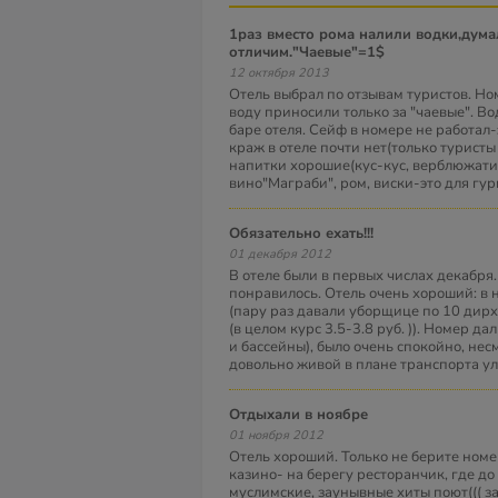
1раз вместо рома налили водки,думали не
отличим."Чаевые"=1$
12 октября 2013
Отель выбрал по отзывам туристов. Но
воду приносили только за "чаевые". Во
баре отеля. Сейф в номере не работал-
краж в отеле почти нет(только туристы 
напитки хорошие(кус-кус, верблюжати
вино"Маграби", ром, виски-это для гу
Обязательно ехать!!!
01 декабря 2012
В отеле были в первых числах декабря.
понравилось. Отель очень хороший: в 
(пару раз давали уборщице по 10 дирх
(в целом курс 3.5-3.8 руб. )). Номер да
и бассейны), было очень спокойно, не
довольно живой в плане транспорта ул
Отдыхали в ноябре
01 ноября 2012
Отель хороший. Только не берите номер
казино- на берегу ресторанчик, где до
муслимские, заунывные хиты поют((( за