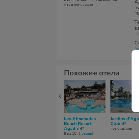
А
год реновации
Bo
Ag
Т
Te
Fa
С
Ro
Похожие отели
Les Almohades
Jardins d'Aga
Beach Resort
Club 4*
Agadir 4*
нет отзывов
9
из 10 (
1 отзыв
)