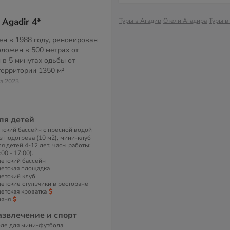
 Agadir 4*
Туры в Агадир
Отели Агадира
Туры в
ен в 1988 году, реновирован
оложен в 500 метрах от
и в 5 минутах одьбы от
территории
1350 м²
та 2023
ля детей
тский бассейн с пресной водой
з подогрева (10 м2), мини-клуб
ля детей 4-12 лет, часы работы:
:00 - 17:00).
детский бассейн
детская площадка
детский клуб
детские стульчики в ресторане
детская кроватка
няня
азвлечение и спорт
ле для мини-футбола