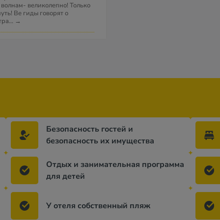
о волнам- великолепно! Только
уть! Ве гиды говорят о
тра
...
→
Безопасность гостей и
безопасность их имущества
Отдых и занимательная программа
для детей
У отеля собственный пляж