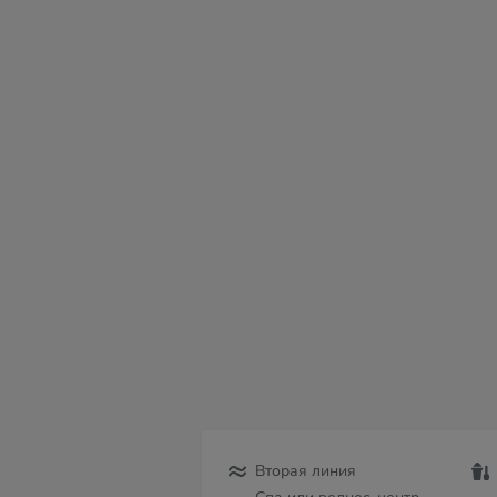
сб
вс
пн
вт
ср
чт
пт
08
09
10
11
12
13
14
Вторая линия