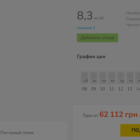
8,3
Номер
из 10
Серви
Чистот
отзывов 2
Добавить отзыв
График цен
сб
вс
пн
вт
ср
чт
пт
сб
сб
вс
пн
вт
ср
чт
п
15
16
17
18
19
20
21
22
08
09
10
11
12
13
1
Август
62 112 грн
Туры от
ПО
Песчаный пляж