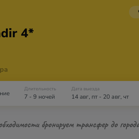
dir 4*
ра
Длительность
Дата выезда
ние
7 - 9 ночей
14 авг
,
пт
-
20 авг
,
чт
обходимости бронируем трансфер до город