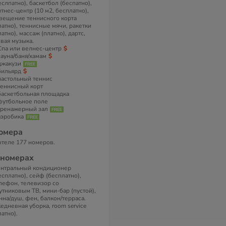
еслпатно), баскетбол (беспатно),
тнес-центр (10 м2, бесплатно),
вещение теннисного корта
латно), теннисные мячи, ракетки
латно), массаж (платно), дартс,
вая музыка.
Спа или велнес-центр
сауна/баня/хамам
джакузи
бильярд
настольный теннис
теннисный корт
баскетбольная площадка
футбольное поле
тренажерный зал
аэробика
омера
отеле 177 номеров.
 номерах
нтральный кондиционер
есплатно), сейф (бесплатно),
лефон, телевизор со
утниковым ТВ, мини-бар (пустой),
нна/душ, фен, балкон/терраса.
едневная уборка, room service
латно).