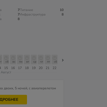
а
7
Питание
10
с
7
Инфраструктура
8
а
8
т
сб
вс
пн
вт
ср
чт
пт
сб
сб
вс
пн
вт
ср
чт
4
15
16
17
18
19
20
21
22
08
09
10
11
12
13
Август
за двоих, 5 ночей, c авиаперелетом
ДРОБНЕЕ