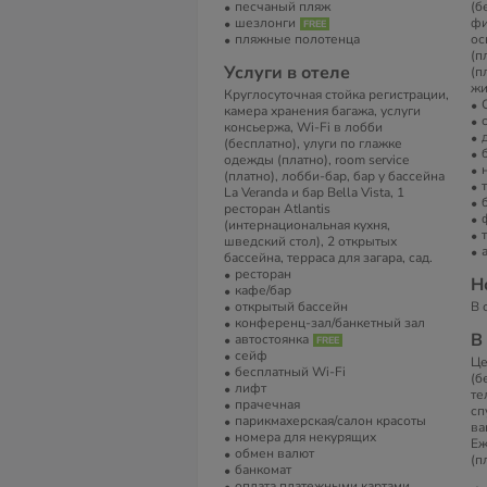
песчаный пляж
(б
шезлонги
фи
пляжные полотенца
ос
(п
Услуги в отеле
(п
жи
Круглосуточная стойка регистрации,
камера хранения багажа, услуги
консьержа, Wi-Fi в лобби
(бесплатно), улуги по глажке
одежды (платно), room service
(платно), лобби-бар, бар у бассейна
La Veranda и бар Bella Vista, 1
ресторан Atlantis
(интернациональная кухня,
шведский стол), 2 открытых
бассейна, терраса для загара, сад.
ресторан
Н
кафе/бар
открытый бассейн
В 
конференц-зал/банкетный зал
В
автостоянка
сейф
Це
бесплатный Wi-Fi
(б
лифт
те
прачечная
сп
парикмахерская/салон красоты
ва
номера для некурящих
Еж
обмен валют
(п
банкомат
оплата платежными картами